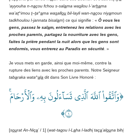
‘ayyouha
n-n
a
çou
fchou
s-sal
a
ma
wa
s
ilou
l-‘ar
ha
ma
wa’a
t
^imou
t
–
t
a^
a
ma
wa
s
all
ou
bil-layli
wan-n
a
çou
niy
a
moun
tadkhoulou
l-
j
annata
bisal
a
m
) ce qui signifie : «
Ô
vous
les
gens,
passez
le
sal
a
m,
entretenez
les
relations
avec
les
proches
parents,
partagez
la
nourriture
avec
les
gens,
faites
la
prière
pendant
la
nuit
alors
que
les
gens
sont
endormis,
vous
entrerez
au
Paradis
en
sécurité
. »
Je vous mets en garde, ainsi que moi-même, contre la
rupture des liens avec les proches parents. Notre Seigneur
tab
a
raka
wata^
a
l
a
dit dans Son Livre Honoré :
﴿وَٱتَّقُواْ ٱللَّهَ ٱلَّذِي تَسَآءَلُونَ بِهِۦ وَٱلۡأَرۡحَامَۚ
١﴾
[
s
ou
rat
An-Niç
a
’
/ 1] (
wat-ta
q
ou
l-L
a
ha
l-ladh
i
taç
a
’al
ou
na
bih
i