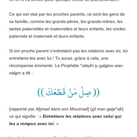
Ce qui est visé par les proches parents, ce sont les gens de
sa famille, comme les grands-pères, les grands-mères, les
tantes paternelles et maternelles et leurs enfants, les oncles
paternels et maternels et leurs enfants.
Si ton proche parent n’entretient pas les relations avec toi, toi
entretiens-les avec lui ! Tu auras, grâce à cela, une
récompense éminente. Le Prophète
^alayhi
s
–
s
al
a
tou
was-
sal
a
m
a dit :
(( صِلْ مَنْ قَطَعَكَ ))
[rapporté par
A
h
mad
dans son
Mousnad
] (
s
il
man
q
a
t
a^ak
)
ce qui signifie : «
Entretiens
les
relations
avec
celui
qui
les
a
rompus
avec
toi
. »