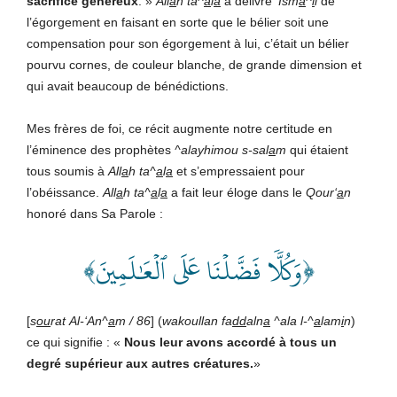
sacrifice
généreux
. »
All
a
h
ta^
a
l
a
a délivré
‘Ism
a
^
i
l
de
l’égorgement en faisant en sorte que le bélier soit une
compensation pour son égorgement à lui, c’était un bélier
pourvu cornes, de couleur blanche, de grande dimension et
qui avait beaucoup de bénédictions.
Mes frères de foi, ce récit augmente notre certitude en
l’éminence des prophètes
^alayhimou
s-sal
a
m
qui étaient
tous soumis à
All
a
h
ta^
a
l
a
et s’empressaient pour
l’obéissance.
All
a
h
ta^
a
l
a
a fait leur éloge dans le
Qour‘
a
n
honoré dans Sa Parole :
﴿وَكُلّٗا فَضَّلۡنَا عَلَى ٱلۡعَٰلَمِينَ﴾
[
s
ou
rat
Al-‘An^
a
m
/
86
] (
wakoullan
fa
dd
aln
a
^ala
l-^
a
lam
i
n
)
ce qui signifie : «
Nous
leur
avons
accordé
à
tous
un
degré
supérieur
aux
autres
créatures.
»