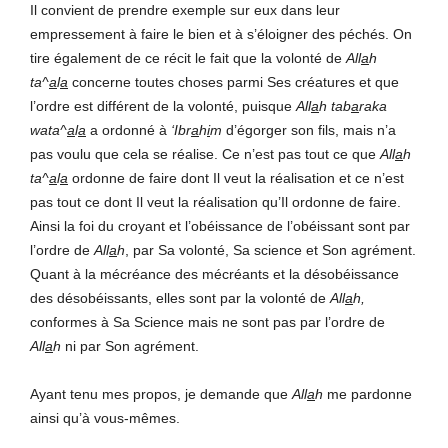
Il convient de prendre exemple sur eux dans leur
empressement à faire le bien et à s’éloigner des péchés. On
tire également de ce récit le fait que la volonté de
All
a
h
ta^
a
l
a
concerne toutes choses parmi Ses créatures et que
l’ordre est différent de la volonté, puisque
All
a
h
tab
a
raka
wata^
a
l
a
a ordonné à
‘Ibr
a
h
i
m
d’égorger son fils, mais n’a
pas voulu que cela se réalise. Ce n’est pas tout ce que
All
a
h
ta^
a
l
a
ordonne de faire dont Il veut la réalisation et ce n’est
pas tout ce dont Il veut la réalisation qu’Il ordonne de faire.
Ainsi la foi du croyant et l’obéissance de l’obéissant sont par
l’ordre de
All
a
h
, par Sa volonté, Sa science et Son agrément.
Quant à la mécréance des mécréants et la désobéissance
des désobéissants, elles sont par la volonté de
All
a
h,
conformes à Sa Science mais ne sont pas par l’ordre de
All
a
h
ni par Son agrément.
Ayant tenu mes propos, je demande que
All
a
h
me pardonne
ainsi qu’à vous-mêmes.