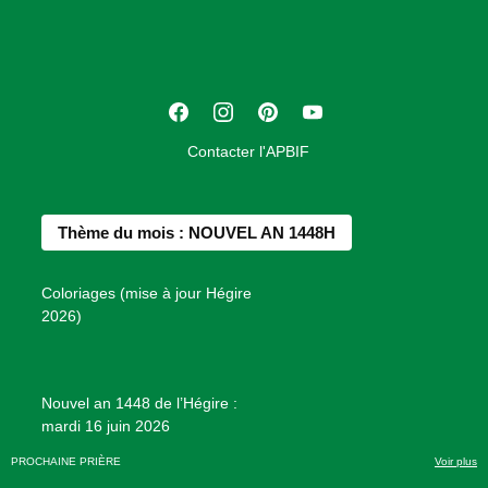
c
i
a
t
F
I
P
Y
i
a
n
i
o
o
Contacter l'APBIF
c
s
n
u
n
e
t
t
T
d
b
a
e
u
e
Thème du mois : NOUVEL AN 1448H
o
g
r
b
s
o
r
e
e
P
Coloriages (mise à jour Hégire
k
a
s
r
2026)
m
t
o
j
e
Nouvel an 1448 de l’Hégire :
t
mardi 16 juin 2026
s
d
PROCHAINE PRIÈRE
Voir plus
e