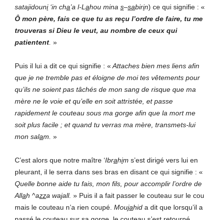
satajidoun
i
‘in
ch
a
’a
l-L
a
hou
mina
s
–
sa
bir
i
n
) ce qui signifie : «
Ô
mon
père,
fais
ce
que
tu
as
reçu
l’ordre
de
faire,
tu
me
trouveras
si
Dieu
le
veut,
au
nombre
de
ceux
qui
patientent
.
»
Puis il lui a dit ce qui signifie : «
Attaches
bien
mes
liens
afin
que
je
ne
tremble
pas
et
éloigne
de
moi
tes
vêtements
pour
qu’ils
ne
soient
pas
tâchés
de
mon
sang
de
risque
que
ma
mère
ne
le
voie
et
qu’elle
en
soit
attristée,
et
passe
rapidement
le
couteau
sous
ma
gorge
afin
que
la
mort
me
soit
plus
facile
;
et
quand
tu
verras
ma
mère,
transmets-lui
mon
sal
a
m.
»
C’est alors que notre maître ‘
Ibr
a
h
i
m
s’est dirigé vers lui en
pleurant, il le serra dans ses bras en disant ce qui signifie : «
Quelle
bonne
aide
tu
fais,
mon
fils,
pour
accomplir
l’ordre
de
All
a
h
^a
zz
a
wa
j
all.
» Puis il a fait passer le couteau sur le cou
mais le couteau n’a rien coupé.
Mou
ja
hid
a dit que lorsqu’il a
passé le couteau sur sa gorge, le couteau s’est retourné
.