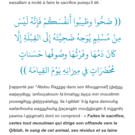
wasallam
a incité à faire le sacrifice puisqu’il dit :
(( ضَحُّوا وطَيبُوا أَنفُسَكُمْ فَإِنَّهُ لَيْسَ
مِنْ مُسْلِمٍ يُوَجهُ ضَحِيَّتَهُ إِلَى القِبْلَةِ إِلَّا
كَانَ دَمُهَا وفَرْثُهَا وصُوفُها حَسَناتٍ
مُحْضَرَاتٍ في مِيزانِهِ يَوْمَ القِيامَة ))
[rapporté par
^Abdou
Ra
zza
q
dans son
Mou
sa
nnaf
] (
d
a
hou
wa
t
ayyib
ou
‘anfouçakoum
fa’innah
ou
layça
min
mouslimin
youwa
jj
ih
ou
d
a
h
iyyatah
ou
‘ila
l-
q
iblati
‘il-l
a
k
a
na
damouh
a
wafarthouha
wa
sou
fouh
a
h
açan
a
tin
mou
hd
ar
a
tin
f
i
m
iza
nih
i
yawma
l-
q
iy
a
mah
) dont on comprend : «
Faites le sacrifice,
certes tout
musulman
qui
dirige
son
offrande
vers
la
Qiblah,
le
sang
de
cet
animal,
ses
résidus
et
sa
laine