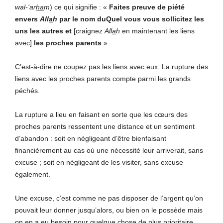
wal-‘ar
ha
m
) ce qui signifie : «
Faites
preuve
de
piété
envers
All
a
h
par
le
nom
duQuel
vous
vous
sollicitez
les
uns
les
autres
et
[craignez
All
a
h
en maintenant les liens
avec]
les
proches
parents
»
C’est-à-dire ne coupez pas les liens avec eux. La rupture des
liens avec les proches parents compte parmi les grands
péchés.
La rupture a lieu en faisant en sorte que les cœurs des
proches parents ressentent une distance et un sentiment
d’abandon : soit en négligeant d’être bienfaisant
financièrement au cas où une nécessité leur arriverait, sans
excuse ; soit en négligeant de les visiter, sans excuse
également.
Une excuse, c’est comme ne pas disposer de l’argent qu’on
pouvait leur donner jusqu’alors, ou bien on le possède mais
on en a eu besoin pour quelque chose de plus prioritaire.