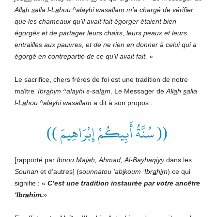
All
a
h
s
alla
l-L
a
hou
^alayhi
wasallam
m’
a
chargé
de
vérifier
que
les
chameaux
qu’il
avait
fait
égorger
étaient
bien
égorgés
et
de
partager
leurs
chairs,
leurs
peaux
et
leurs
entrailles
aux
pauvres,
et
de
ne
rien
en
donner
à
celui
qui
a
égorgé
en
contrepartie
de
ce
qu’il
avait
fait.
»
Le sacrifice, chers frères de foi est une tradition de notre
maître ‘
Ibr
a
h
i
m
^alayhi
s-sal
a
m
. Le Messager de
All
a
h
s
alla
l-L
a
hou
^alayhi
wasallam
a dit à son propos :
(( سُنَّةُ أَبِيكُمْ إِبْرَاهِيمَ ))
[rapporté par
Ibnou
M
a
jah,
A
h
mad,
Al-Bayhaqiyy
dans les
Sounan
et d’autres] (
sounnatou
‘ab
i
koum
‘Ibr
a
h
i
m
) ce qui
signifie : «
C’est
une
tradition
instaurée
par
votre
ancêtre
‘Ibr
a
h
i
m.
»