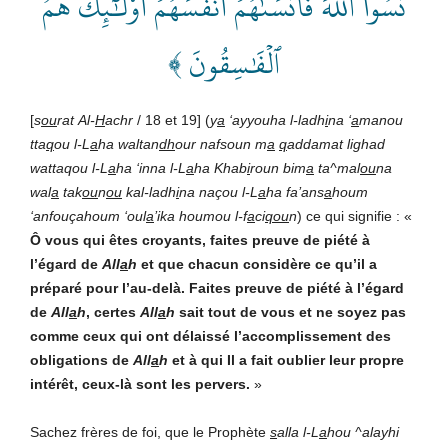
نَسُواْ ٱللَّهَ فَأَنسَىٰهُمۡ أَنفُسَهُمۡۚ أُوْلَٰٓئِكَ هُمُ
ٱلۡفَٰسِقُونَ ﴾
[
s
ou
rat
Al-
H
achr
/ 18 et 19] (
y
a
‘ayyouha
l-ladh
i
na
‘
a
manou
tta
q
ou
l-L
a
ha
waltan
dh
our
nafsoun
m
a
q
addamat
lighad
wattaqou
l-L
a
ha
‘inna
l-L
a
ha
Khab
i
roun
bim
a
ta^mal
ou
na
wal
a
tak
ou
n
ou
kal-ladh
i
na
naçou
l-L
a
ha
fa’ans
a
houm
‘anfouçahoum
‘oul
a
’ika
houmou
l-f
a
ci
qou
n
) ce qui signifie : «
Ô
vous
qui
êtes
croyants,
faites
preuve
de
piété
à
l’égard
de
All
a
h
et
que
chacun
considère
ce
qu’il
a
préparé
pour
l’au-delà.
Faites
preuve
de
piété
à
l’égard
de
All
a
h
,
certes
All
a
h
sait
tout
de
vous
et
ne
soyez
pas
comme
ceux
qui ont délaissé l’accomplissement des
obligations de
All
a
h
et
à
qui
Il
a
fait
oublier
leur
propre
intérêt,
ceux-là
sont
les
pervers.
»
Sachez frères de foi, que le Prophète
s
alla
l-L
a
hou
^alayhi