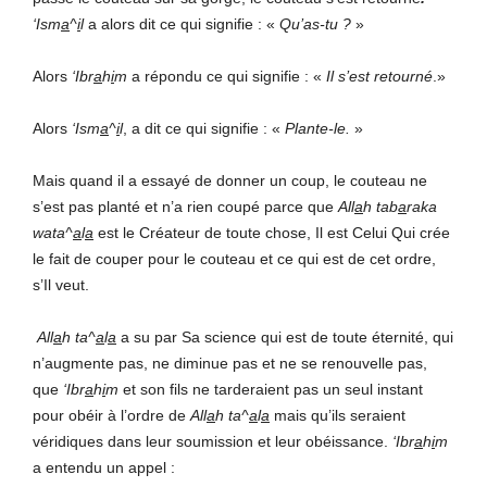
‘Ism
a
^
i
l
a alors dit ce qui signifie : «
Qu’as-tu
?
»
Alors
‘Ibr
a
h
i
m
a répondu ce qui signifie : «
Il
s’est
retourné
.»
Alors
‘Ism
a
^
i
l
, a dit ce qui signifie : «
Plante-le.
»
Mais quand il a essayé de donner un coup, le couteau ne
s’est pas planté et n’a rien coupé parce que
All
a
h
tab
a
raka
wata^
a
l
a
est le Créateur de toute chose, Il est Celui Qui crée
le fait de couper pour le couteau et ce qui est de cet ordre,
s’Il veut.
All
a
h
ta^
a
l
a
a su par Sa science qui est de toute éternité, qui
n’augmente pas, ne diminue pas et ne se renouvelle pas,
que
‘Ibr
a
h
i
m
et son fils ne tarderaient pas un seul instant
pour obéir à l’ordre de
All
a
h
ta^
a
l
a
mais qu’ils seraient
véridiques dans leur soumission et leur obéissance.
‘Ibr
a
h
i
m
a entendu un appel :