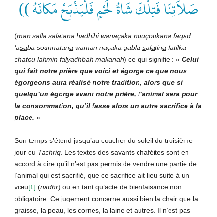
صَلاَتِنَا فَتِلْكَ شَاةُ لَحْمٍ فَلْيَذْبَحْ مَكانَهُ ))
(
man
s
all
a
s
al
a
tan
a
h
a
dhih
i
wanaçaka
nouçoukan
a
fa
q
ad
‘a
sa
ba
sounnatan
a
waman
naçaka
q
abla
s
al
a
tin
a
fatilka
ch
a
tou
la
h
min
falyadhba
h
mak
a
nah
) ce qui signifie : «
Celui
qui
fait
notre
prière
que
voici
et
égorge
ce
que
nous
égorgeons
aura
réalisé
notre
tradition,
alors
que
si
quelqu’un
égorge
avant
notre
prière,
l’animal
sera
pour
la
consommation,
qu’il
fasse
alors
un
autre
sacrifice
à
la
place.
»
Son temps s’étend jusqu’au coucher du soleil du troisième
jour du
Tachr
iq
. Les textes des savants chaféites sont en
accord à dire qu’il n’est pas permis de vendre une partie de
l’animal qui est sacrifié, que ce sacrifice ait lieu suite à un
vœu
[1]
(
nadhr
) ou en tant qu’acte de bienfaisance non
obligatoire. Ce jugement concerne aussi bien la chair que la
graisse, la peau, les cornes, la laine et autres. Il n’est pas