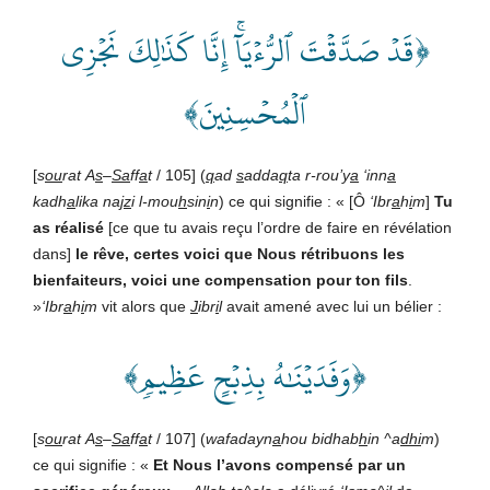
﴿قَدۡ صَدَّقۡتَ ٱلرُّءۡيَآۚ إِنَّا كَذَٰلِكَ نَجۡزِي
ٱلۡمُحۡسِنِينَ﴾
[
s
ou
rat
A
s
–
Sa
ff
a
t
/ 105] (
q
ad
s
adda
q
ta
r-rou’y
a
‘inn
a
kadh
a
lika
na
jz
i
l-mou
h
sin
i
n
) ce qui signifie : « [Ô
‘Ibr
a
h
i
m
]
Tu
as
réalisé
[ce que tu avais reçu l’ordre de faire en révélation
dans]
le
rêve,
certes
voici
que
Nous
rétribuons
les
bienfaiteurs,
voici
une
compensation
pour
ton
fils
.
»
‘Ibr
a
h
i
m
vit alors que
J
ibr
i
l
avait amené avec lui un bélier :
﴿وَفَدَيۡنَٰهُ بِذِبۡحٍ عَظِيمٖ﴾
[
s
ou
rat
A
s
–
Sa
ff
a
t
/ 107] (
wafadayn
a
hou
bidhab
h
in
^a
dhi
m
)
ce qui signifie : «
Et
Nous
l’avons
compensé
par
un