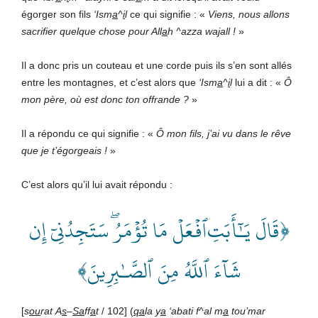
égorger son fils
‘Ism
a
^
i
l
ce qui signifie : «
Viens,
nous
allons
sacrifier
quelque
chose
pour
All
a
h
^azza
wajall
!
»
Il a donc pris un couteau et une corde puis ils s’en sont allés
entre les montagnes, et c’est alors que
‘Ism
a
^
i
l
lui a dit : «
Ô
mon
père,
où
est
donc
ton
offrande
?
»
Il a répondu ce qui signifie : «
Ô
mon
fils,
j’ai
vu
dans
le
rêve
que
je
t’égorgeais
!
»
C’est alors qu’il lui avait répondu :
﴿قَالَ يَـٰٓأَبَتِ ٱفۡعَلۡ مَا تُؤۡمَرُۖ سَتَجِدُنِيٓ إِن
شَآءَ ٱللَّهُ مِنَ ٱلصَّـٰبِرِينَ﴾
[
s
ou
rat
A
s
–
Sa
ff
a
t
/ 102] (
qa
la
y
a
‘abati
f^al
m
a
tou’mar