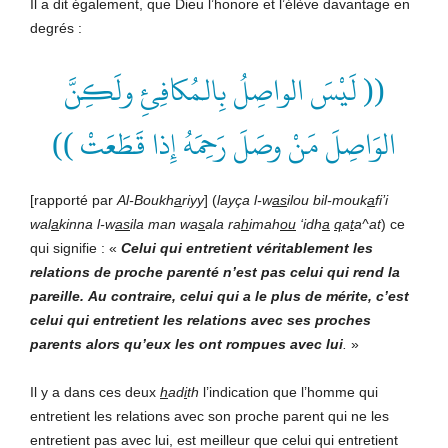
Il a dit également, que Dieu l’honore et l’élève davantage en
degrés :
(( لَيْسَ الواصِلُ بِالـمُكافِئِ ولَكِنَّ
الوَاصِلَ مَنْ وصَلَ رَحِمَهُ إِذا قَطَعَتْ ))
[rapporté par
Al-Boukh
a
riyy
] (
layça
l-w
as
ilou
bil-mouk
a
fi’i
wal
a
kinna
l-w
as
ila
man
wa
s
ala
ra
h
imah
ou
‘idh
a
q
a
t
a^at
) ce
qui signifie : «
Celui
qui
entretient
véritablement
les
relations
de
proche
parenté
n’est
pas
celui
qui
rend
la
pareille.
Au
contraire,
celui
qui
a
le
plus
de
mérite,
c’est
celui
qui
entretient
les
relations
avec
ses
proches
parents
alors
qu’eux
les
ont
rompues
avec
lui
.
»
Il y a dans ces deux
h
ad
i
th
l’indication que l’homme qui
entretient les relations avec son proche parent qui ne les
entretient pas avec lui, est meilleur que celui qui entretient