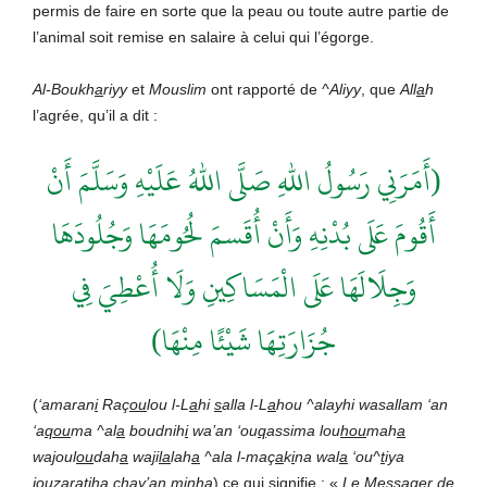
permis de faire en sorte que la peau ou toute autre partie de
l’animal soit remise en salaire à celui qui l’égorge.
Al-Boukh
a
riyy
et
Mouslim
ont rapporté de
^Aliyy
, que
All
a
h
l’agrée, qu’il a dit :
(أَمَرَنِي رَسُولُ اللهِ صَلَّى اللهُ عَلَيْهِ وَسَلَّمَ أَنْ
أَقُومَ عَلَى بُدْنِهِ وَأَنْ أُقَسمَ لُحُومَهَا وَجُلُودَهَا
وَجِلَالَهَا عَلَى الْمَسَاكِينِ وَلَا أُعْطِيَ فِي
جُزَارَتِـهَا شَيْئًا مِنْهَا)
(
‘amaran
i
Raç
ou
lou
l-L
a
hi
s
alla
l-L
a
hou
^alayhi
wasallam
‘an
‘a
qou
ma
^al
a
boudnih
i
wa’an
‘ou
q
assima
lou
hou
mah
a
wa
j
oul
ou
dah
a
wa
j
i
la
lah
a
^ala
l-maç
a
k
i
na
wal
a
‘ou^
t
iya
j
ou
za
ratih
a
chay’an
minh
a
) ce qui signifie : «
Le
Messager
de