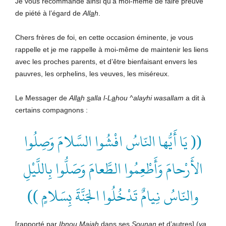
Je vous recommande ainsi qu’à moi-même de faire preuve
de piété à l’égard de
All
a
h
.
Chers frères de foi, en cette occasion éminente, je vous
rappelle et je me rappelle à moi-même de maintenir les liens
avec les proches parents, et d’être bienfaisant envers les
pauvres, les orphelins, les veuves, les miséreux.
Le Messager de
All
a
h
s
alla
l-L
a
hou
^alayhi
wasallam
a dit à
certains compagnons :
(( يَا أَيُّها النّاسُ افْشُوا السَّلامَ وَصِلُوا
الأَرْحامَ وَأَطْعِمُوا الطَّعامَ وَصَلُّوا بِاللَّيْلِ
والنّاسُ نِيامٌ تَدْخُلُوا الجَنَّةَ بِسَلامٍ ))
[rapporté par
Ibnou
M
aj
ah
dans ses
Sounan
et d’autres] (
y
a