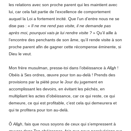
les relations avec son proche parent qui les maintient avec
lui, car cela fait partie de l’excellence de comportement
auquel la Loi a fortement incité. Que l’un d’entre nous ne se
dise pas : «
Il
ne
me
rend
pas
visite,
il
ne
demande
pas
après
moi,
pourquoi
vais-je
lui
rendre
visite
?
» Qu’il aille à
l’encontre des penchants de son âme, qu’il rende visite à son
proche parent afin de gagner cette récompense éminente, si
Dieu le veut.
Mon frère musulman, presse-toi dans l’obéissance à
All
a
h
!
Obéis à Ses ordres, œuvre pour ton au-delà ! Prends des
provisions par la piété pour le Jour du jugement en
accomplissant les devoirs, en évitant les péchés, en
multipliant les actes d’obéissance, car ce qui reste, ce qui
demeure, ce qui est profitable, c’est cela qui demeurera et
qui te profitera pour ton au-delà.
Ô
All
a
h
, fais que nous soyons de ceux qui s’empressent à