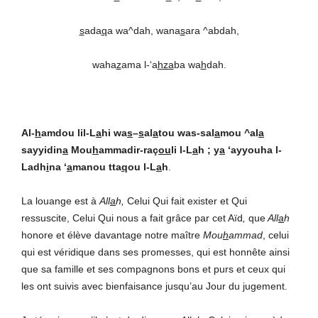
s
ada
q
a wa^dah, wana
s
ara ^abdah,
waha
z
ama l-‘a
hza
ba wa
h
dah.
Al-
h
amdou lil-L
a
hi wa
s
–
s
al
a
tou was-sal
a
mou ^al
a
sayyidin
a
Mou
h
ammadir-raç
ou
li l-L
a
h ; y
a
‘ayyouha l-
Ladh
i
na ‘
a
manou tta
q
ou l-L
a
h
.
La louange est à
All
a
h,
Celui Qui fait exister et Qui
ressuscite, Celui Qui nous a fait grâce par cet Aïd
,
que
All
a
h
honore et élève davantage notre maître
Mou
h
ammad
, celui
qui est véridique dans ses promesses, qui est honnête ainsi
que sa famille et ses compagnons bons et purs et ceux qui
les ont suivis avec bienfaisance jusqu’au Jour du jugement.