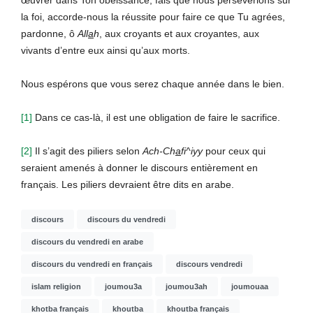
œuvrer dans Ton obéissance, fais que nous persévérions sur
la foi, accorde-nous la réussite pour faire ce que Tu agrées,
pardonne, ô
All
a
h
, aux croyants et aux croyantes, aux
vivants d’entre eux ainsi qu’aux morts.
Nous espérons que vous serez chaque année dans le bien.
[1]
Dans ce cas-là, il est une obligation de faire le sacrifice.
[2]
Il s’agit des piliers selon
Ach-Ch
a
fi^iyy
pour ceux qui
seraient amenés à donner le discours entièrement en
français. Les piliers devraient être dits en arabe.
discours
discours du vendredi
discours du vendredi en arabe
discours du vendredi en français
discours vendredi
islam religion
joumou3a
joumou3ah
joumouaa
khotba français
khoutba
khoutba français