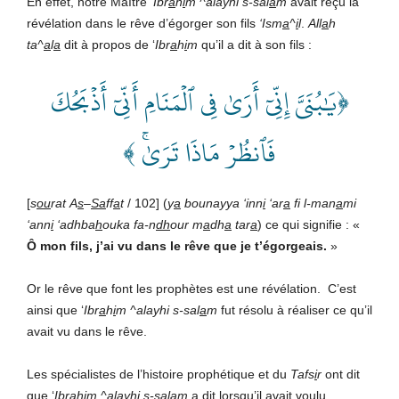
En effet, notre Maître ‘
Ibr
a
h
i
m
^alayhi
s-sal
a
m
avait reçu la
révélation dans le rêve d’égorger son fils
‘Ism
a
^
i
l
.
All
a
h
ta^
a
l
a
dit à propos de ‘
Ibr
a
h
i
m
qu’il a dit à son fils :
﴿يَٰبُنَيَّ إِنِّيٓ أَرَىٰ فِي ٱلۡمَنَامِ أَنِّيٓ أَذۡبَحُكَ
فَٱنظُرۡ مَاذَا تَرَىٰۚ ﴾
[
s
ou
rat
A
s
–
Sa
ff
a
t
/ 102] (
y
a
bounayya
‘inn
i
‘ar
a
fi
l-man
a
mi
‘ann
i
‘adhba
h
ouka
fa-n
dh
our
m
a
dh
a
tar
a
) ce qui signifie : «
Ô
mon
fils,
j’ai
vu
dans
le
rêve
que
je
t’égorgeais.
»
Or le rêve que font les prophètes est une révélation. C’est
ainsi que ‘
Ibr
a
h
i
m
^alayhi
s-sal
a
m
fut résolu à réaliser ce qu’il
avait vu dans le rêve.
Les spécialistes de l’histoire prophétique et du
Tafs
i
r
ont dit
que ‘
Ibr
a
h
i
m
^alayhi
s-sal
a
m
a dit lorsqu’il avait voulu