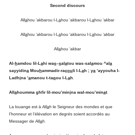
Second discours
All
a
hou ‘akbarou l-L
a
hou ‘akbarou l-L
a
hou ‘akbar
All
a
hou ‘akbarou l-L
a
hou ‘akbarou l-L
a
hou ‘akbar
All
a
hou ‘akbar
Al-
h
amdou lil-L
a
hi wa
s
–
s
al
a
tou was-sal
a
mou ^al
a
sayyidin
a
Mou
h
ammadir-raç
ou
li l-L
a
h ; y
a
‘ayyouha l-
Ladh
i
na ‘
a
manou t-ta
q
ou l-L
a
h
.
All
a
houmma ghfir lil-mou’min
i
na wal-mou’min
a
t
.
La louange est à
All
a
h
le Seigneur des mondes et que
l’honneur et l’élévation en degrés soient accordés au
Messager de
All
a
h
.