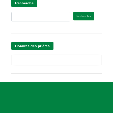
Recherche
Rechercher
Horaires des prières
A
s
s
o