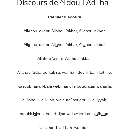
Discours de ^
I
dou l-A
d
–
ha
Premier discours
All
a
hou ‘akbar, All
a
hou ‘akbar, All
a
hou ‘akbar,
All
a
hou ‘akbar, All
a
hou ‘akbar, All
a
hou ‘akbar,
All
a
hou ‘akbar, All
a
hou ‘akbar,
All
a
hou ‘akbarou kab
i
r
a
, wal-
h
amdou lil-L
a
hi kath
i
r
a
,
wasoub
ha
na l-L
a
hi wabi
h
amdih
i
boukratan wa’a
si
l
a
,
l
a
‘il
a
ha ‘il-la l-L
a
h, wal
a
na^boudou ‘il-l
a
‘iyy
a
h,
moukhli
si
na lahou d-d
i
na walaw kariha l-k
a
fir
ou
n,
la ‘il
a
ha ‘il-la l-L
a
h, wa
h
dah,