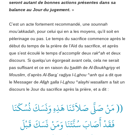
seront
autant
de
bonnes
actions
présentes
dans
sa
balance
au
Jour
du
jugement.
»
C’est un acte fortement recommandé, une
sounnah
mou’akkadah
, pour celui qui en a les moyens, qu’il soit en
pèlerinage ou pas. Le temps du sacrifice commence après le
début du temps de la prière de l’Aïd du sacrifice, et après
que s’est écoulé le temps d’accomplir deux
rak^ah
et deux
discours. Si quelqu’un égorgeait avant cela, cela ne serait
pas suffisant et ce en raison du
h
adith
de
Al-Boukh
a
riyy
et
Mouslim
, d’après
Al-Bar
a
’
ra
d
iya
l-L
a
hou
^anh
qui a dit que
le Messager de
All
a
h
s
alla
l-L
a
hou
^alayhi
wasallam
a fait un
discours le Jour du sacrifice après la prière, et a dit :
(( مَنْ صَلَّى صَلاَتَنَا هَذِهِ وَنَسَكَ نُسُكَنَا
فَقَدْ أَصَابَ سُنَّتَنَا وَمَنْ نَسَكَ قَبْلَ