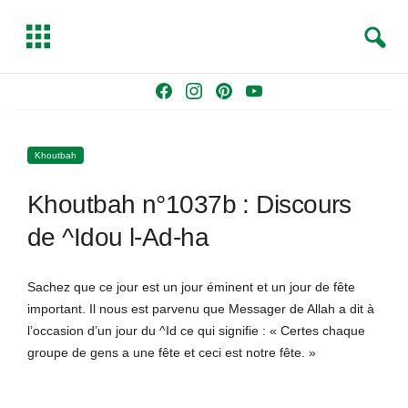
S
T
e
o
a
g
Skip
F
I
P
Y
r
g
to
a
n
i
o
c
l
content
c
s
n
u
h
e
Khoutbah
e
t
t
T
b
a
e
u
Khoutbah n°1037b : Discours
o
g
r
b
o
r
e
e
de ^Idou l-Ad-ha
k
a
s
m
t
Sachez que ce jour est un jour éminent et un jour de fête
important. Il nous est parvenu que Messager de Allah a dit à
l’occasion d’un jour du ^Id ce qui signifie : « Certes chaque
groupe de gens a une fête et ceci est notre fête. »