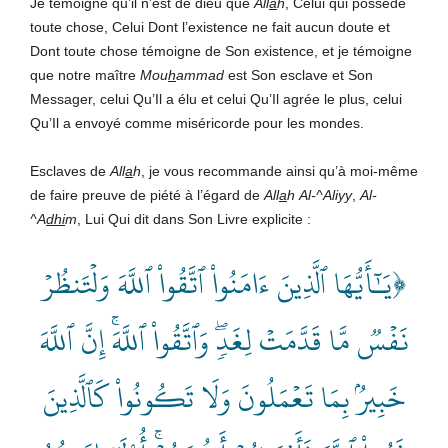
Je témoigne qu’il n’est de dieu que
All
a
h
, Celui qui possède
toute chose, Celui Dont l’existence ne fait aucun doute et
Dont toute chose témoigne de Son existence, et je témoigne
que notre maître
Mou
h
ammad
est Son esclave et Son
Messager, celui Qu’Il a élu et celui Qu’Il agrée le plus, celui
Qu’Il a envoyé comme miséricorde pour les mondes.
Esclaves de
All
a
h
, je vous recommande ainsi qu’à moi-même
de faire preuve de piété à l’égard de
All
a
h
Al-^Aliyy
,
Al-
^A
dhi
m
, Lui Qui dit dans Son Livre explicite :
﴿يَـٰٓأَيُّهَا ٱلَّذِينَ ءَامَنُواْ ٱتَّقُواْ ٱللَّهَ وَلۡتَنظُرۡ
نَفۡسٞ مَّا قَدَّمَتۡ لِغَدٖۖ وَٱتَّقُواْ ٱللَّهَۚ إِنَّ ٱللَّهَ
خَبِيرُۢ بِمَا تَعۡمَلُونَ وَلَا تَكُونُواْ كَٱلَّذِينَ