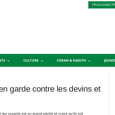
PROCHAINE P
NTS
CULTURE
CORAN & HADITH
JEUNE
n garde contre les devins et
 les voyants est un grand péché et croire qu’ils ont