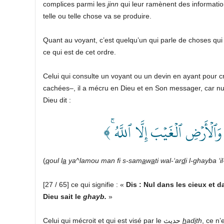
complices parmi les
j
inn
qui leur ramènent des informatio
telle ou telle chose va se produire.
Quant au voyant, c’est quelqu’un qui parle de choses qui 
ce qui est de cet ordre.
cachées–, il a mécru en Dieu et en Son messager, car nul
Dieu dit :
﴿ ٱلۡأَرۡضِ ٱلۡغَيۡبَ إِلَّا ٱللَّهُ
(
q
oul l
a
ya^lamou man fi s-sam
a
w
a
ti wal-‘ar
d
i l-ghayba ‘il
[27 / 65] ce qui signifie : «
Dis : Nul dans les cieux et da
Dieu sait le
ghayb.
»
Celui qui mécroit et qui est visé par le حديث
h
ad
i
th
, ce n’