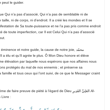
e peut le guider.
que Qui n’a pas d’associé, Qui n’a pas de semblable ni de
aille, ni de corps, ni d’endroit. Il a créé les mondes et Il se
festation de Sa toute-puissance et ne l’a pas pris comme endroit
de toute imperfection, car Il est Celui Qui n’a pas d’associé
eut.
Et je témoigne que notre maître et notre bien-aimé, notre éminence et notre guide, la cause de notre joie, محمّد
Il a élu et qu’Il agrée le plus. Ô Mon Dieu honore et élève
une élévation par laquelle nous espérons que nos affaires nous
yons protégés du mal de nos ennemis ; et préserve sa
mille et tous ceux qui l’ont suivi, de ce que le Messager craint
je vous recommande ainsi qu’à moi-même de faire preuve de piété à l’égard de Dieu العَلِيِّ القَدِيرِ
Al-
 Livre :