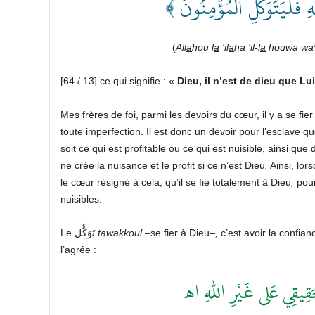
﴿ َّهِ فَلۡيَتَوَكَّلِ ٱلۡمُؤۡمِنُونَ
(
All
a
hou l
a
‘il
a
ha ‘il-l
a
houwa wa^
[64 / 13] ce qui signifie : «
Dieu, il n’est de dieu que Lu
Mes frères de foi, parmi les devoirs du cœur, il y a se fie
toute imperfection. Il est donc un devoir pour l’esclave qu
soit ce qui est profitable ou ce qui est nuisible, ainsi que
ne crée la nuisance et le profit si ce n’est Dieu
.
Ainsi, lor
le cœur résigné à cela, qu’il se fie totalement à Dieu
,
pour
nuisibles.
Le تَوَكُّل
tawakkoul
–se fier à Dieu–
,
c’est avoir la confia
l’agrée :
لحَقِيقِي عَلى غَيْرِ اللهِ اهـ