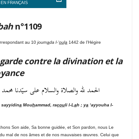
 EN FRANÇAIS
bah
n°1109
orrespondant au 10
j
oum
a
da l-‘
ou
l
a
1442 de l’Hégire
garde contre la divination et la
oyance
الحمد لله والصلاة والسلام على سيّدنا محمد رسو
sayyidin
a
Mou
h
ammad, raç
ou
li l-L
a
h ; y
a
‘ayyouha l-
chons Son aide, Sa bonne guidée, et Son pardon, nous Le
du mal de nos âmes et de nos mauvaises œuvres. Celui que