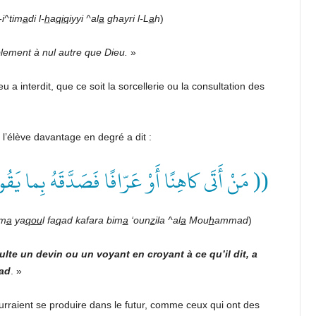
i^tim
a
di l-
h
a
qiq
iyyi ^al
a
ghayri l-L
a
h
)
ablement à nul autre que
Dieu.
»
u a interdit, que ce soit la sorcellerie ou la consultation des
 l’élève davantage en degré a dit :
مَنْ أَتَى كاهِنًا أَوْ عَرّافًا فَصَدَّقَهُ بِما يَق ))
m
a
ya
qou
l fa
q
ad kafara bim
a
‘oun
z
ila ^al
a
Mou
h
ammad
)
lte un devin ou un voyant en croyant à ce qu’il dit, a
ad
. »
rraient se produire dans le futur, comme ceux qui ont des