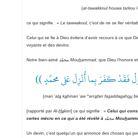
(
at-tawakkoul houwa tarkou l-
ce qui signifie : «
Le tawwakoul, c’est de ne se fier vérit
Celui qui se fie à Dieu évitera d’avoir recours à ce que Die
voyants et des devins.
Notre bien-aimé محمّد
Mou
h
ammad
, que Dieu l’honore et
(( ُولُ فَقَدْ كَفَرَ بِما أُنْزِلَ عَلى محمَّدٍ
(
man ‘at
a
k
a
hinan ‘aw ^arr
a
fan fa
s
adda
q
ah
ou
bi
[rapporté par
Al-
Ha
kim
] ce qui signifie : «
Celui qui consu
certes mécru en ce qui a été révélé à
محمّد
Mou
h
amm
Un devin, c’est quelqu’un qui annonce des choses qui pou