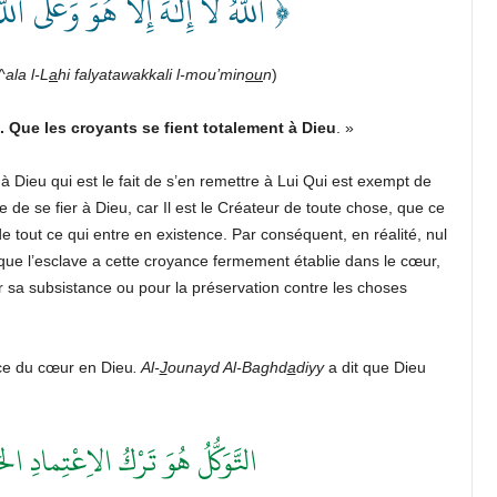
ٱللَّهُ لَآ إِلَٰهَ إِلَّا هُوَۚ وَعَلَى ٱلل ﴾
ala l-L
a
hi falyatawakkali l-mou’min
ou
n
)
i. Que les croyants se fient totalement à Dieu
.
»
r à Dieu qui est le fait de s’en remettre à Lui Qui est exempt de
e de se fier à Dieu, car Il est le Créateur de toute chose, que ce
 de tout ce qui entre en existence. Par conséquent, en réalité, nul
sque l’esclave a cette croyance fermement établie dans le cœur,
 sa subsistance ou pour la préservation contre les choses
nce du cœur en Dieu
. Al-
J
ounayd Al-Baghd
a
diyy
a dit que Dieu
التَّوَكُّلُ هُوَ تَرْكُ الاِعْتِمادِ ا