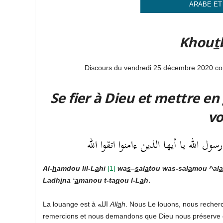
ARABE ET
Khou
t
Discours du vendredi 25 décembre 2020 c
Se fier à Dieu et mettre en 
v
ل الله يا أيها الذين ءامنوا اتقوا الله
Al-
h
amdou lil-L
a
hi
[
1]
wa
s
–
s
al
a
tou was-sal
a
mou ^al
a
Ladh
i
na ‘
a
manou t-ta
q
ou l-L
a
h
.
La louange est à الله
All
a
h
. Nous Le louons, nous recher
remercions et nous demandons que Dieu nous préserve 