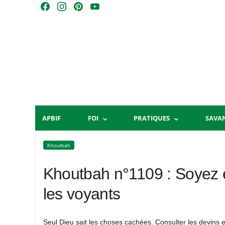
Skip
F
I
P
Y
to
a
n
i
o
content
c
s
n
u
e
t
t
T
b
a
e
u
o
g
r
b
o
r
e
e
k
a
s
m
t
APBIF
FOI
PRATIQUES
SAVA
Khoutbah
Khoutbah n°1109 : Soyez e
les voyants
Seul Dieu sait les choses cachées. Consulter les devins et