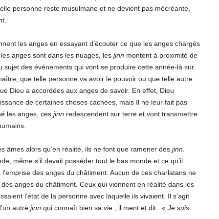
e telle personne reste musulmane et ne devient pas mécréante,
t.
nnent les anges en essayant d’écouter ce que les anges chargés
e les anges sont dans les nuages, les
j
inn
montent à proximité de
u sujet des événements qui vont se produire cette année-là sur
naître, que telle personne va avoir le pouvoir ou que telle autre
ue Dieu a accordées aux anges de savoir. En effet, Dieu
ssance de certaines choses cachées, mais Il ne leur fait pas
né les anges, ces
j
inn
redescendent sur terre et vont transmettre
 humains.
es âmes alors qu’en réalité, ils ne font que ramener des
j
inn
.
e, même s’il devait posséder tout le bas monde et ce qu’il
 l’emprise des anges du châtiment. Aucun de ces charlatans ne
 des anges du châtiment. Ceux qui viennent en réalité dans les
saient l’état de la personne avec laquelle ils vivaient. Il s’agit
d’un autre
j
inn
qui connaît bien sa vie ; il ment et dit : «
Je suis