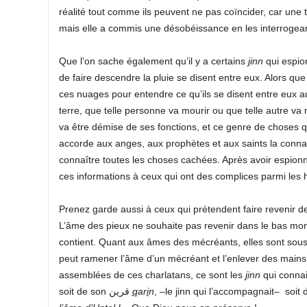
réalité tout comme ils peuvent ne pas coïncider, car un
mais elle a commis une désobéissance en les interrogean
Que l’on sache également qu’il y a certains
j
inn
qui espio
de faire descendre la pluie se disent entre eux. Alors qu
ces nuages pour entendre ce qu’ils se disent entre eux a
terre, que telle personne va mourir ou que telle autre va 
va être démise de ses fonctions, et ce genre de choses q
accorde aux anges, aux prophètes et aux saints la connai
connaître toutes les choses cachées. Après avoir espion
ces informations à ceux qui ont des complices parmi les
Prenez garde aussi à ceux qui prétendent faire revenir d
L’âme des pieux ne souhaite pas revenir dans le bas mond
contient. Quant aux âmes des mécréants, elles sont sous
peut ramener l’âme d’un mécréant et l’enlever des mains
assemblées de ces charlatans, ce sont les
j
inn
qui connais
soit de son قرين
q
ar
i
n
, –le jinn qui l’accompagnait– soit 