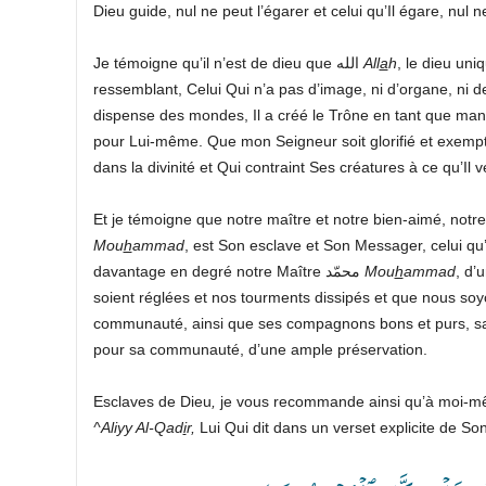
Dieu guide, nul ne peut l’égarer et celui qu’Il égare, nul n
Je témoigne qu’il n’est de dieu que الله
All
a
h
, le dieu uni
ressemblant, Celui Qui n’a pas d’image, ni d’organe, ni de t
dispense des mondes, Il a créé le Trône en tant que mani
pour Lui-même. Que mon Seigneur soit glorifié et exempté 
dans la divinité et Qui contraint Ses créatures à ce qu’Il v
Mou
h
ammad
, est Son esclave et Son Messager, celui qu’
davantage en degré notre Maître محمّد
Mou
h
ammad
, d’
soient réglées et nos tourments dissipés et que nous so
communauté, ainsi que ses compagnons bons et purs, sa fa
pour sa communauté, d’une ample préservation.
Esclaves de Dieu
,
^Aliyy Al-Qad
i
r,
Lui Qui dit dans un verset explicite de Son