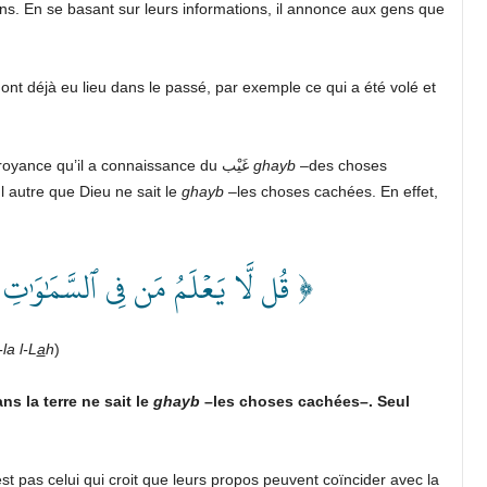
ns. En se basant sur leurs informations, il annonce aux gens que
ont déjà eu lieu dans le passé, par exemple ce qui a été volé et
Celui qui consulte un voyant ou un devin en ayant pour croyance qu’il a connaissance du غَيْب
ghayb
–des choses
 autre que Dieu ne sait le
ghayb
–les choses cachées. En effet,
قُل لَّا يَعۡلَمُ مَن فِي ٱلسَّمَٰوَٰتِ وَ ۚ﴾
-la l-L
a
h
)
ns la terre ne sait le
ghayb
–les choses cachées–. Seul
est pas celui qui croit que leurs propos peuvent coïncider avec la