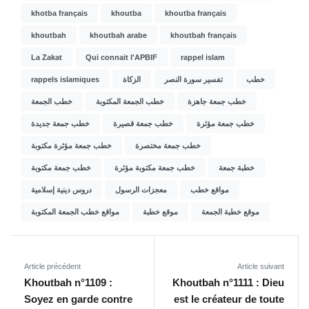
khotba français
khoutba
khoutba français
khoutbah
khoutbah arabe
khoutbah français
La Zakat
Qui connait l'APBIF
rappel islam
rappels islamiques
الزكاة
تفسير سورة النصر
خطب
خطب جمعة جاهزة
خطب الجمعة المكتوبة
خطب الجمعة
خطب جمعة مؤثرة
خطب جمعة قصيرة
خطب جمعة جديدة
خطب جمعة مختصرة
خطب جمعة مؤثرة مكتوبة
خطبة جمعة
خطب جمعة مكتوبة مؤثرة
خطب جمعة مكتوبة
مواقع خطب
معجزات الرسول
دروس دينية إسلامية
موقع خطبة الجمعة
موقع خطبة
مواقع خطب الجمعة المكتوبة
Article précédent
Article suivant
Khoutbah n°1109 :
Khoutbah n°1111 : Dieu
Soyez en garde contre
est le créateur de toute