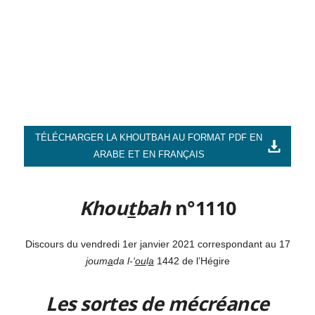
TÉLÉCHARGER LA KHOUTBAH AU FORMAT PDF EN
ARABE ET EN FRANÇAIS
Khou
t
bah
n°1110
Discours du vendredi 1er janvier 2021 correspondant au 17
j
oum
a
da l-‘
ou
l
a
1442 de l’Hégire
Les sortes de mécréance