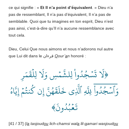
ce qui signifie : «
Et
Il n’a point d’équivalent
.
» Dieu n’a
pas de ressemblant, Il n’a pas d’équivalent, Il n’a pas de
semblable. Quoi que tu imagines en ton esprit, Dieu n’est
pas ainsi, c’est-à-dire qu’Il n’a aucune ressemblance avec
tout cela.
Dieu, Celui Que nous aimons et nous n’adorons nul autre
que Lui dit dans le قرءان
Q
our’
a
n
honoré :
﴿لَا تَسۡجُدُواْ لِلشَّمۡسِ وَلَا لِلۡقَمَرِ
وَٱسۡجُدُواْۤ لِلَّهِ ٱلَّذِي خَلَقَهُنَّ إِن كُنتُمۡ إِيَّاهُ
تَعۡبُدُونَ﴾
[41 / 37] (
l
a
tas
j
oud
ou
lich-chamsi wal
a
lil-
q
amari was
j
oud
ou