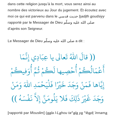
dans cette religion jusqu’à la mort, vous serez ainsi au
nombre des victorieux au Jour du jugement. Et écoutez avec
moi ce qui est parvenu dans le حديث قدسي
h
ad
i
th
q
oudsiyy
rapporté par le Messager de Dieu صلى الله عليه وسلّم
d’après son Seigneur.
Le Messager de Dieu صلى الله عليه وسلّم a dit :
(( قالَ اللهُ تَعالى يا عِبَادِي إِنَّمَا
أَعْمَالُكُمْ أُحْصِيها لَكُمْ ثُمَّ أُوَفيكُمْ
إِيَّاها فَمَنْ وَجَدَ خَيْرًا فَلْيَحْمَدِ اللهَ وَمَنْ
وَجَدَ غَيْرَ ذَلِكَ فَلا يَلُومَنَّ إِلاَّ نَفْسَهُ ))
[rapporté par
Mouslim
] (
qa
la l-L
a
hou ta^
a
l
a
y
a
^ib
a
d
i
‘innam
a