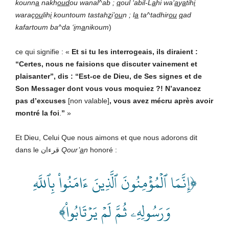
kounn
a
nakh
oud
ou wanal^ab ;
q
oul ‘abil-L
a
hi wa‘
a
y
a
tih
i
waraç
ou
lih
i
kountoum tastah
z
i’
ou
n ; l
a
ta^tadhir
ou
q
ad
kafartoum ba^da ‘
i
m
a
nikoum
)
ce qui signifie : «
Et si tu les interrogeais, ils diraient :
“
Certes, nous ne faisions que discuter vainement et
plaisanter”
, dis : “
Est-ce de Dieu, de Ses signes et de
Son Messager dont vous vous moquiez ?! N’avancez
pas d’excuses
[non valable]
,
vous avez mécru après avoir
montré la foi
.
”
»
Et Dieu, Celui Que nous aimons et que nous adorons dit
dans le قرءان
Qour’
a
n
honoré :
﴿إِنَّمَا ٱلۡمُؤۡمِنُونَ ٱلَّذِينَ ءَامَنُواْ بِٱللَّهِ
وَرَسُولِهِۦ ثُمَّ لَمۡ يَرۡتَابُواْ﴾