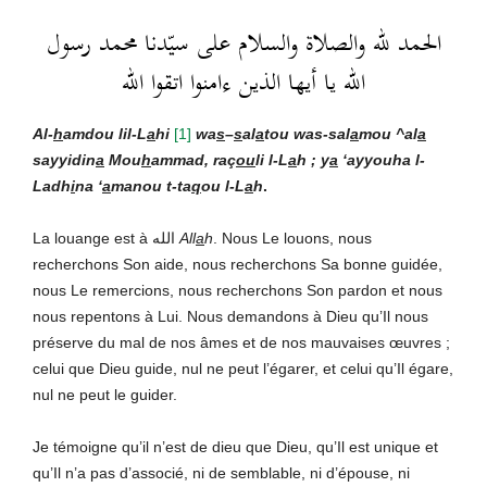
الحمد لله والصلاة والسلام على سيّدنا محمد رسول
الله يا أيها الذين ءامنوا اتقوا الله
Al-
h
amdou lil-L
a
hi
[
1]
wa
s
–
s
al
a
tou was-sal
a
mou ^al
a
sayyidin
a
Mou
h
ammad, raç
ou
li l-L
a
h ; y
a
‘ayyouha l-
Ladh
i
na ‘
a
manou t-ta
q
ou l-L
a
h
.
La louange est à الله
All
a
h
. Nous Le louons, nous
recherchons Son aide, nous recherchons Sa bonne guidée,
nous Le remercions, nous recherchons Son pardon et nous
nous repentons à Lui. Nous demandons à Dieu qu’Il nous
préserve du mal de nos âmes et de nos mauvaises œuvres ;
celui que Dieu guide, nul ne peut l’égarer, et celui qu’Il égare,
nul ne peut le guider.
Je témoigne qu’il n’est de dieu que Dieu, qu’Il est unique et
qu’Il n’a pas d’associé, ni de semblable, ni d’épouse, ni