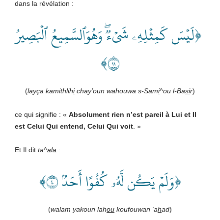
dans la révélation :
﴿لَيۡسَ كَمِثۡلِهِۦ شَيۡءٞۖ وَهُوَٱلسَّمِيعُ ٱلۡبَصِيرُ
١١﴾
(
layça kamithlih
i
chay’oun wahouwa s-Sam
i
^ou l-Ba
si
r
)
ce qui signifie : «
Absolument rien n’est pareil à Lui et Il
est Celui Qui entend, Celui Qui voit
.
»
Et Il dit
ta^
a
l
a
:
﴿وَلَمۡ يَكُن لَّهُۥ كُفُوًا أَحَدُۢ ٤﴾
(
walam yakoun lah
ou
koufouwan ‘a
h
ad
)