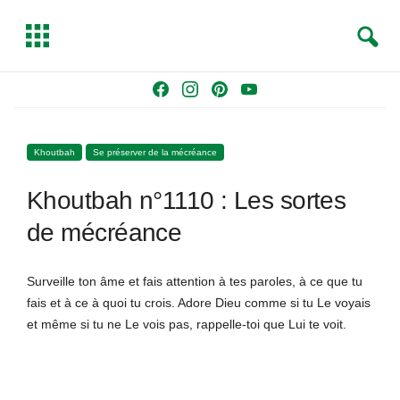
S
T
e
o
a
g
Skip
F
I
P
Y
r
g
to
a
n
i
o
c
l
content
c
s
n
u
h
e
Khoutbah
Se préserver de la mécréance
e
t
t
T
b
a
e
u
Khoutbah n°1110 : Les sortes
o
g
r
b
o
r
e
e
de mécréance
k
a
s
m
t
Surveille ton âme et fais attention à tes paroles, à ce que tu
fais et à ce à quoi tu crois. Adore Dieu comme si tu Le voyais
et même si tu ne Le vois pas, rappelle-toi que Lui te voit.