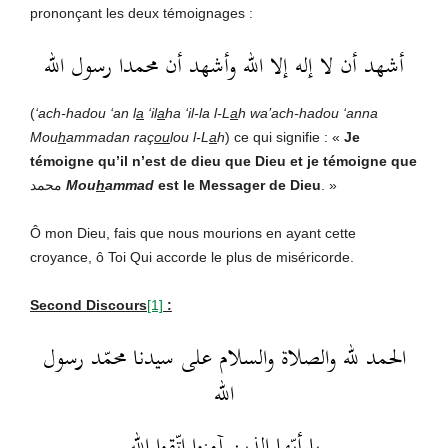
prononçant les deux témoignages :
أشهد أن لا إله إلا الله وأشهد أن محمدا رسول الله
(
‘ach-hadou ‘an l
a
‘il
a
ha ‘il-la l-L
a
h wa’ach-hadou ‘anna
Mou
h
ammadan raç
ou
lou l-L
a
h
) ce qui signifie : «
Je
témoigne qu’il n’est de dieu que Dieu et je témoigne que
محمد
Mou
h
ammad
est le Messager de Dieu
. »
Ô mon Dieu, fais que nous mourions en ayant cette
croyance, ô Toi Qui accorde le plus de miséricorde.
Second Discours
[1]
:
الحمد لله والصلاة والسلام على سيدنا محمّد رسول
الله
يا أيّها الذين آمنوا اتّقوا الله