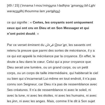
[49 / 15] (
‘innama l-mou’min
ou
na l-ladh
i
na ‘
a
man
ou
bil-L
a
hi
waraç
ou
lih
i
thoumma lam yart
a
b
ou
)
ce qui signifie : «
Certes, les croyants sont uniquement
ceux qui ont cru en Dieu et en Son Messager et qui
n’ont point douté
.
»
Par ce verset éminent du قرءان
Q
our’
a
n
, les savants ont
retenu la preuve que parmi des sortes de mécréance, il y a
ce qui est appelé la mécréance par la croyance. En effet, le
doute a lieu dans le cœur. Celui qui a pour croyance que
Dieu serait une lumière, ou un grand corps, ou un petit
corps, ou un corps de taille intermédiaire, qui habiterait le ciel
ou bien qui s’incarnerait Lui-même en tout endroit, il n’a pas
connu son Seigneur, car Dieu n’a pas de ressemblance avec
Ses créatures. Il n’a de ressemblance ni avec le soleil, ni
avec la lune, ni avec les étoiles, ni avec les humains, ni avec
les
jinn
, ni avec les anges. Mais, comme Il le dit à Son sujet