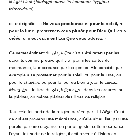
lil-L
a
hi l-ladh
i
khala
q
ahounna ‘in kountoum ‘iyy
a
hou
ta^boud
ou
n
)
ce qui signifie : «
Ne vous prosternez ni pour le soleil, ni
pour la lune, prosternez-vous plutôt pour Dieu Qui les a
créés, si c’est vraiment Lui Que vous adorez
. »
Ce verset éminent du قرءان
Q
our’
a
n
a été retenu par les
savants comme preuve qu’il y a, parmi les sortes de
mécréance, la mécréance par les gestes. Elle consiste par
exemple à se prosterner pour le soleil, ou pour la lune, ou
pour le
chay
ta
n
, ou pour le feu, ou bien à jeter le مصحف
Mou
s
–
h
af
–le livre du قرءان
Q
our’
a
n
– dans les ordures, ou
le piétiner, ou même piétiner des livres de religion.
Tout cela fait sortir de la religion agréée par الله
All
a
h
. Celui
de qui est provenu une mécréance, qu’elle ait eu lieu par une
parole, par une croyance ou par un geste, cette mécréance
l’ayant fait sortir de la religion, il doit revenir à l’Islam en