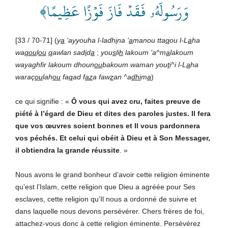
وَرَسُولَهُۥ فَقَدۡ فَازَ فَوۡزًا عَظِيمًا﴾
[33 / 70-71] (
y
a
‘ayyouha l-ladh
i
na ‘
a
manou tta
q
ou l-L
a
ha
wa
qou
l
ou
q
awlan sad
i
d
a
;
you
s
li
h
lakoum ‘a^m
a
lakoum
wayaghfir lakoum dhoun
ou
bakoum waman you
t
i^i l-L
a
ha
waraç
ou
lah
ou
fa
q
ad f
az
a faw
z
an ^a
dhi
m
a
)
ce qui signifie : «
Ô vous qui avez cru, faites preuve de
piété à l’égard de Dieu et dites des paroles justes. Il fera
que vos œuvres soient bonnes et Il vous pardonnera
vos péchés. Et celui qui obéit à Dieu et à Son Messager,
il obtiendra la grande réussite
. »
Nous avons le grand bonheur d’avoir cette religion éminente
qu’est l’Islam, cette religion que Dieu a agréée pour Ses
esclaves, cette religion qu’Il nous a ordonné de suivre et
dans laquelle nous devons persévérer. Chers frères de foi,
attachez-vous donc à cette religion éminente. Persévérez