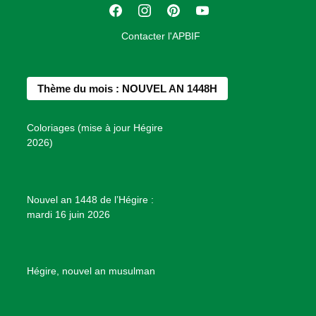
F
I
P
Y
i
a
n
i
o
o
Contacter l'APBIF
c
s
n
u
n
e
t
t
T
d
b
a
e
u
e
Thème du mois : NOUVEL AN 1448H
o
g
r
b
s
o
r
e
e
P
Coloriages (mise à jour Hégire
k
a
s
r
2026)
m
t
o
j
e
Nouvel an 1448 de l’Hégire :
t
mardi 16 juin 2026
s
d
e
B
Hégire, nouvel an musulman
i
e