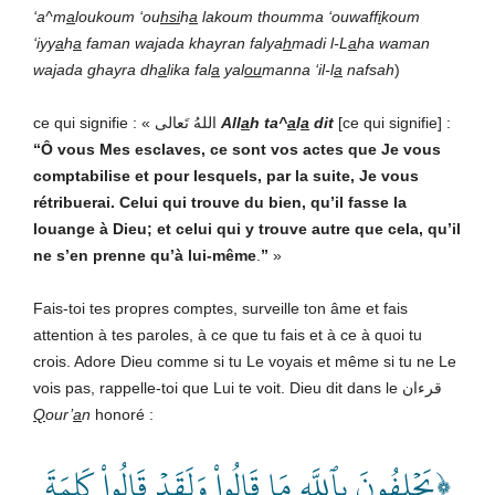
‘a^m
a
loukoum ‘ou
hsi
h
a
lakoum thoumma ‘ouwaff
i
koum
‘iyy
a
h
a
faman wa
j
ada khayran falya
h
madi l-L
a
ha waman
wa
j
ada ghayra dh
a
lika fal
a
yal
ou
manna ‘il-l
a
nafsah
)
ce qui signifie : «
اللهُ تَعالى
All
a
h ta^
a
l
a
dit
[ce qui signifie] :
“Ô vous Mes esclaves, ce sont vos actes que Je vous
comptabilise et pour lesquels, par la suite, Je vous
rétribuerai. Celui qui trouve du bien, qu’il fasse la
louange à Dieu; et celui qui y trouve autre que cela, qu’il
ne s’en prenne qu’à lui-même
.
”
»
Fais-toi tes propres comptes, surveille ton âme et fais
attention à tes paroles, à ce que tu fais et à ce à quoi tu
crois. Adore Dieu comme si tu Le voyais et même si tu ne Le
vois pas, rappelle-toi que Lui te voit. Dieu dit dans le قرءان
Q
our’
a
n
honoré :
﴿يَحۡلِفُونَ بِٱللَّهِ مَا قَالُواْ وَلَقَدۡ قَالُواْ كَلِمَةَ