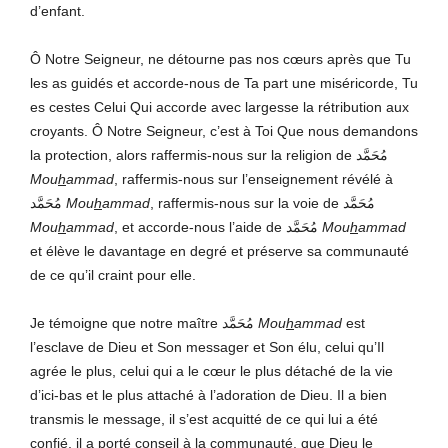
d’enfant.
Ô Notre Seigneur, ne détourne pas nos cœurs après que Tu
les as guidés et accorde-nous de Ta part une miséricorde, Tu
es cestes Celui Qui accorde avec largesse la rétribution aux
croyants. Ô Notre Seigneur, c’est à Toi Que nous demandons
la protection, alors raffermis-nous sur la religion de مُحَمَّد
Mou
h
ammad
, raffermis-nous sur l’enseignement révélé à
مُحَمَّد
Mou
h
ammad
, raffermis-nous sur la voie de مُحَمَّد
Mou
h
ammad
, et accorde-nous l’aide de مُحَمَّد
Mou
h
ammad
et élève le davantage en degré et préserve sa communauté
de ce qu’il craint pour elle.
Je témoigne que notre maître مُحَمَّد
Mou
h
ammad
est
l’esclave de Dieu et Son messager et Son élu, celui qu’Il
agrée le plus, celui qui a le cœur le plus détaché de la vie
d’ici-bas et le plus attaché à l’adoration de Dieu. Il a bien
transmis le message, il s’est acquitté de ce qui lui a été
confié, il a porté conseil à la communauté, que Dieu le