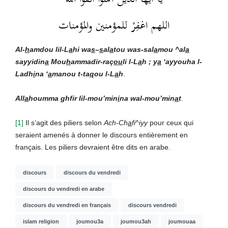
اللهم اغفِرْ للمؤمنين والمؤمنات
Al-
h
amdou lil-L
a
hi wa
s
–
s
al
a
tou was-sal
a
mou ^al
a
sayyidin
a
Mou
h
ammadir-raç
ou
li l-L
a
h ; y
a
‘ayyouha l-
Ladh
i
na ‘
a
manou t-ta
q
ou l-L
a
h
.
All
a
houmma ghfir lil-mou’min
i
na wal-mou’min
a
t
.
[1]
Il s’agit des piliers selon
Ach-Ch
a
fi^iyy
pour ceux qui
seraient amenés à donner le discours entièrement en
français. Les piliers devraient être dits en arabe.
discours
discours du vendredi
discours du vendredi en arabe
discours du vendredi en français
discours vendredi
islam religion
joumou3a
joumou3ah
joumouaa