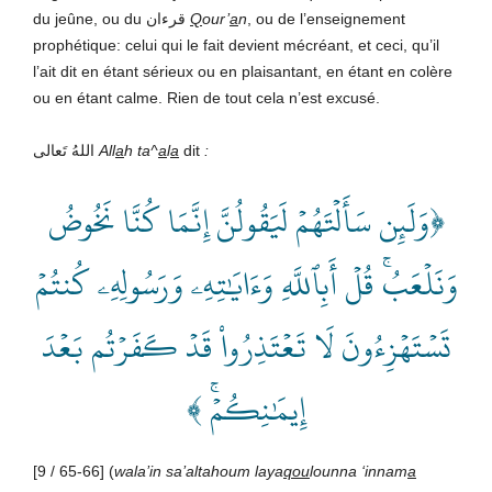
du jeûne, ou du قرءان
Q
our’
a
n
, ou de l’enseignement
prophétique: celui qui le fait devient mécréant, et ceci, qu’il
l’ait dit en étant sérieux ou en plaisantant, en étant en colère
ou en étant calme. Rien de tout cela n’est excusé.
اللهُ تَعالى
All
a
h ta^
a
l
a
dit
:
﴿وَلَئِن سَأَلۡتَهُمۡ لَيَقُولُنَّ إِنَّمَا كُنَّا نَخُوضُ
وَنَلۡعَبُۚ قُلۡ أَبِٱللَّهِ وَءَايَٰتِهِۦ وَرَسُولِهِۦ كُنتُمۡ
تَسۡتَهۡزِءُونَ لَا تَعۡتَذِرُواْ قَدۡ كَفَرۡتُم بَعۡدَ
إِيمَٰنِكُمۡۚ ﴾
[9 / 65-66] (
wala’in sa’altahoum laya
qou
lounna ‘innam
a