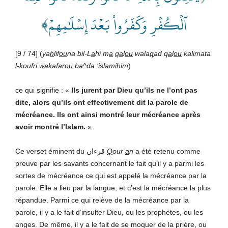
ٱلۡكُفۡرِ وَكَفَرُواْ بَعۡدَ إِسۡلَٰمِهِمۡ﴾
[9 / 74] (
ya
h
lif
ou
na bil-L
a
hi m
a
qa
l
ou
wala
q
ad q
a
l
ou
kalimata
l-koufri wakafar
ou
ba^da ‘isl
a
mihim
)
ce qui signifie : «
Ils jurent par Dieu qu’ils ne l’ont pas
dite, alors qu’ils ont effectivement dit la parole de
mécréance. Ils ont ainsi montré leur mécréance après
avoir montré l’Islam.
»
Ce verset éminent du قرءان
Q
our’
a
n
a été retenu comme
preuve par les savants concernant le fait qu’il y a parmi les
sortes de mécréance ce qui est appelé la mécréance par la
parole. Elle a lieu par la langue, et c’est la mécréance la plus
répandue. Parmi ce qui relève de la mécréance par la
parole, il y a le fait d’insulter Dieu, ou les prophètes, ou les
anges. De même, il y a le fait de se moquer de la prière, ou