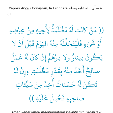
D’après
Ab
ou
Hourayrah
, le Prophète صلَّى الله عليه وسلم a
dit :
(( مَنْ كانَتْ لَهُ مَظْلَمَةٌ لِأَخِيهِ مِنْ عِرْضِهِ
أَوْ شَىْءٍ فَلْيَتَحَلَّلْهُ مِنْهُ اليَوْمَ قَبْلَ أَنْ لا
يَكُونَ دِينارٌ ولا دِرْهَمٌ إِنْ كانَ لَهُ عَمَلٌ
صالِحٌ أَخَذَ مِنْهُ بِقَدْرِ مَظْلَمَتِهِ وإِنْ لَمْ
تَكُنْ لَهُ حَسَناتٌ أُخِذَ مِنْ سَيِّئاتِ
صاحِبِهِ فَحُمِلَ عَلَيْهِ ))
(
man k
a
nat lah
ou
ma
dh
lamatoun li’akh
i
hi min ^ir
d
ih
i
‘aw