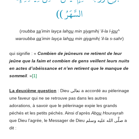
السَّهَرُ ))
(
roubba
sa
’imin layça lah
ou
min
s
iy
a
mih
i
‘il-la l-
jou
^
waroubba
qa
’imin layça lah
ou
min
q
iy
a
mih
i
‘il-la s-sahr
)
qui signifie : «
Combien de jeûneurs ne retirent de leur
jeûne que la faim et combien de gens veillent leurs nuits
en actes d’obéissance et n’en retirent que le manque de
sommeil
. »
[1]
La deuxième question
: Dieu تعالى a accordé au pèlerinage
une faveur qui ne se retrouve pas dans les autres
adorations, à savoir que le pèlerinage expie les grands
péchés et les petits péchés. Ainsi d’après
Ab
ou
Hourayrah
que Dieu l’agrée, le Messager de Dieu صلَّى الله عليه وسلم a
dit :