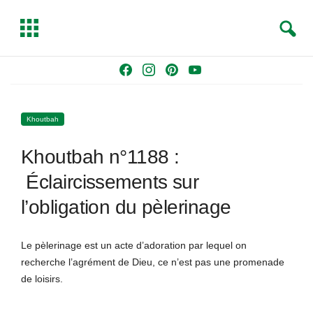
S
T
e
o
a
g
Skip
F
I
P
Y
r
g
to
a
n
i
o
c
l
content
c
s
n
u
h
e
Khoutbah
e
t
t
T
b
a
e
u
Khoutbah n°1188 :
o
g
r
b
o
r
e
e
Éclaircissements sur
k
a
s
l’obligation du pèlerinage
m
t
Le pèlerinage est un acte d’adoration par lequel on
recherche l’agrément de Dieu, ce n’est pas une promenade
de loisirs.