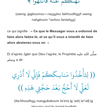
نَهَىٰكُمۡ عَنۡهُ فَٱنتَهُواْۚ ﴾
(
wam
a
‘
a
t
a
koumou r-raç
ou
lou fakhoudh
ou
h wam
a
nah
a
koum ^anhou fantah
ou
)
ce qui signifie : «
Ce que le Messager vous a ordonné de
faire alors faites-le, et ce qu’il vous a interdit de faire
alors abstenez-vous en
. »
Et d’après
J
a
bir
que Dieu l’agrée, le Prophète صلَّى الله عليه
وسلم a dit :
(( لِتَأْخُذُوا مَناسِكَكُمْ فَإِنِّي لَا أَدْرِي
لَعَلِّي لَا أَحُجُّ بَعْدَ حَجَّتِي هَذِهِ ))
(
lita’khoudh
ou
man
a
çikakoum fa’inn
i
l
a
‘adr
i
la^all
i
l
a
‘a
h
ou
jj
ou ba^da
h
a
jj
at
i
h
a
dhih
)