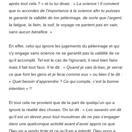
après tout cela ?
» et tu lui dirais : «
La science !
Il convient
que tu accordes de l’importance à la science afin tu puisses
te garantir la validité de ton pèlerinage, de sorte que l’argent,
la fatigue, la faim, la soif, le voyage ne partent pas en vain,
sans aucun bénéfice
. »
En effet, celui qui ignore les jugements du pèlerinage et qui
s’y engage sans science ne se garantit pas la validité de ce
qu’il accomplit. Tel est le cas de l’ignorant, il veut bien faire
mais il fait tout faux. Il te dit : «
Quand je vais là-bas, je verrai
ce que font les gens et je ferai comme eux
» ou bien il te dit :
«
Quel besoin d’apprendre ? Ce qui compte, c’est la bonne
intention
» !!
Et tout cela ne provient que de la part de quelqu’un qui a
ignoré la réalité des choses. On lui dit : «
Les savants ont dit
qu’il est un devoir pour tout musulman de ne pas s’engager
dans une quelconque activité avant d’avoir appris ce que
Dieu en a rendu licite et ce qu’Il en a interdit.
Dieu nous a