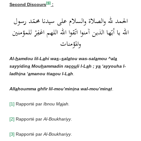
[6]
Second Discours
:
الحمد لله والصلاة والسلام على سيدنا محمّد رسول
الله يا أيّها الذين آمنوا اتّقوا الله اللهم اغفِرْ للمؤمنين
والمؤمنات
Al-
h
amdou lil-L
a
hi wa
s
–
s
al
a
tou was-sal
a
mou ^al
a
sayyidin
a
Mou
h
ammadin raç
ou
li l-L
a
h ; y
a
‘ayyouha l-
ladh
i
na ‘
a
manou tta
q
ou l-L
a
h
.
All
a
houmma ghfir lil-mou’min
i
na wal-mou’min
a
t
.
[1]
Rapporté par
Ibnou M
aj
ah.
[2]
Rapporté par
Al-Boukhariyy
.
[3]
Rapporté par
Al-Boukhariyy
.