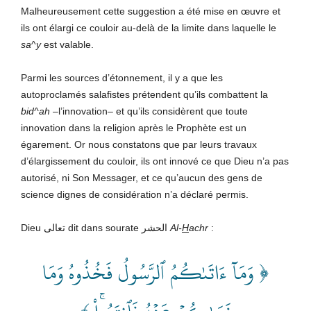
Malheureusement cette suggestion a été mise en œuvre et
ils ont élargi ce couloir au-delà de la limite dans laquelle le
sa
^
y
est valable.
Parmi les sources d’étonnement, il y a que les
autoproclamés salafistes prétendent qu’ils combattent la
bid^ah
–l’innovation– et qu’ils considèrent que toute
innovation dans la religion après le Prophète est un
égarement. Or nous constatons que par leurs travaux
d’élargissement du couloir, ils ont innové ce que Dieu n’a pas
autorisé, ni Son Messager, et ce qu’aucun des gens de
science dignes de considération n’a déclaré permis.
Dieu تعالى dit dans sourate الحشر
Al-
H
achr
:
﴿ وَمَآ ءَاتَىٰكُمُ ٱلرَّسُولُ فَخُذُوهُ وَمَا