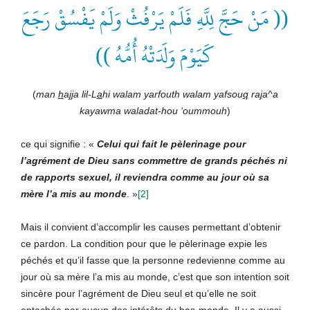
(( مَنْ حَجَّ لِلَّهِ فَلَمْ يَرْفُثْ وَلَمْ يَفْسُقْ رَجَعَ
كَيَوْمَ وَلَدَتْهُ أُمُّهُ ))
(
man
h
a
jj
a lil-L
a
hi walam yarfouth walam yafsou
q
ra
j
a^a
kayawma waladat-hou ‘oummouh
)
ce qui signifie : «
Celui qui fait le pèlerinage pour
l’agrément de Dieu sans commettre de grands péchés ni
de rapports sexuel, il reviendra comme au jour où sa
mère l’a mis au monde
. »
[2]
Mais il convient d’accomplir les causes permettant d’obtenir
ce pardon. La condition pour que le pèlerinage expie les
péchés et qu’il fasse que la personne redevienne comme au
jour où sa mère l’a mis au monde, c’est que son intention soit
sincère pour l’agrément de Dieu seul et qu’elle ne soit
entachée par aucun des intérêts du bas-monde. Il y a aussi