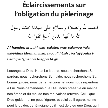
Éclaircissements sur
l’obligation du pèlerinage
الحمد لله والصلاة والسلام على سيدنا محمّد رسول
الله يا أيّها الذين آمنوا اتّقوا الله
Al-
h
amdou lil-L
a
hi
wa
s
–
s
al
a
tou was-sal
a
mou ^al
a
sayyidin
a
Mou
h
ammad, raç
ou
li l-L
a
h ; y
a
‘ayyouha l-
Ladh
i
na ‘
a
manou t-ta
q
ou l-L
a
h
.
Louanges à Dieu. Nous Le louons, nous recherchons Son
pardon, nous recherchons Son aide, nous recherchons Sa
bonne guidée, nous Le remercions, et nous nous repentons
à Lui. Nous demandons que Dieu nous préserve du mal de
nos âmes et du mal de nos mauvaises œuvres. Celui que
Dieu guide, nul ne peut l’égarer, et celui qu’Il égare, nul ne
peut le guider. Je témoigne qu’il n’est de dieu que Dieu, qu’Il