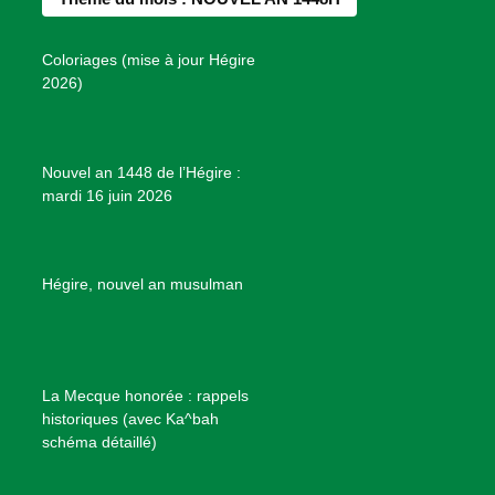
o
g
r
b
s
o
r
e
e
P
Coloriages (mise à jour Hégire
k
a
s
r
2026)
m
t
o
j
e
Nouvel an 1448 de l’Hégire :
t
mardi 16 juin 2026
s
d
e
B
Hégire, nouvel an musulman
i
e
n
f
La Mecque honorée : rappels
a
historiques (avec Ka^bah
i
schéma détaillé)
s
a