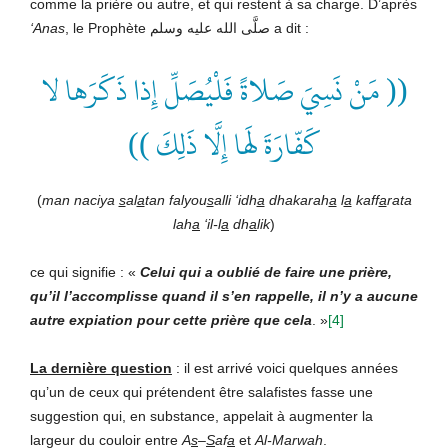
comme la prière ou autre, et qui restent à sa charge. D’après
‘Anas
, le Prophète صلَّى الله عليه وسلم a dit :
(( مَنْ نَسِيَ صَلاةً فَلْيُصَلِّ إِذا ذَكَرَها لا
كَفّارَةَ لَها إِلَّا ذَلِكَ ))
(
man naciya
s
al
a
tan falyou
s
alli ‘idh
a
dhakarah
a
l
a
kaff
a
rata
lah
a
‘il-l
a
dh
a
lik
)
ce qui signifie : «
Celui qui a oublié de faire une prière,
qu’il l’accomplisse quand il s’en rappelle, il n’y a aucune
autre expiation pour cette prière que cela
. »
[4]
La dernière question
: il est arrivé voici quelques années
qu’un de ceux qui prétendent être salafistes fasse une
suggestion qui, en substance, appelait à augmenter la
largeur du couloir entre
A
s
–
S
af
a
et
Al-Marwah
.