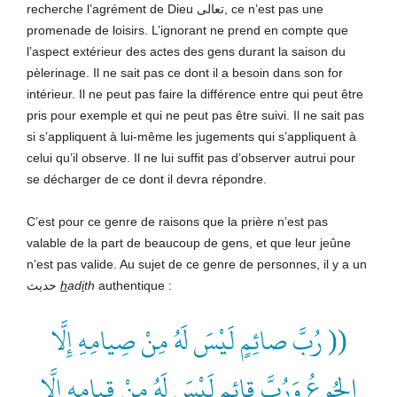
recherche l’agrément de Dieu تعالى, ce n’est pas une
promenade de loisirs. L’ignorant ne prend en compte que
l’aspect extérieur des actes des gens durant la saison du
pèlerinage. Il ne sait pas ce dont il a besoin dans son for
intérieur. Il ne peut pas faire la différence entre qui peut être
pris pour exemple et qui ne peut pas être suivi. Il ne sait pas
si s’appliquent à lui-même les jugements qui s’appliquent à
celui qu’il observe. Il ne lui suffit pas d’observer autrui pour
se décharger de ce dont il devra répondre.
C’est pour ce genre de raisons que la prière n’est pas
valable de la part de beaucoup de gens, et que leur jeûne
n’est pas valide. Au sujet de ce genre de personnes, il y a un
حديث
h
ad
i
th
authentique :
(( رُبَّ صائِمٍ لَيْسَ لَهُ مِنْ صِيامِهِ إِلَّا
الجُوعُ وَرُبَّ قائِمٍ لَيْسَ لَهُ مِنْ قِيامِهِ إِلَّا