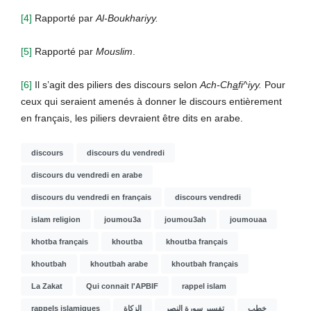
[4]
Rapporté par
Al-Boukhariyy.
[5]
Rapporté par
Mouslim
.
[6]
Il s’agit des piliers des discours selon
Ach-Ch
a
fi^iyy.
Pour
ceux qui seraient amenés à donner le discours entièrement
en français, les piliers devraient être dits en arabe.
discours
discours du vendredi
discours du vendredi en arabe
discours du vendredi en français
discours vendredi
islam religion
joumou3a
joumou3ah
joumouaa
khotba français
khoutba
khoutba français
khoutbah
khoutbah arabe
khoutbah français
La Zakat
Qui connait l'APBIF
rappel islam
rappels islamiques
الزكاة
تفسير سورة النصر
خطب