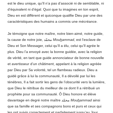
est le dieu unique, qu’Il n’a pas d’associé ni de semblable, ni
d’équivalent ni d’égal. Quoi que tu imagines en ton esprit,
Dieu en est différent et quiconque qualifie Dieu par une des
caractéristiques des humains a commis une mécréance.
Je témoigne que notre maître, notre bien-aimé, notre guide,
la cause de notre joie, محمّد
Mou
h
ammad
, est l’esclave de
Dieu et Son Messager, celui qu’Il a élu, celui qu’Il agrée le
plus. Dieu l’a envoyé avec la bonne guidée, avec la religion
de vérité, en tant que guide annonciateur de bonne nouvelle
et avertisseur d’un châtiment, appelant à la religion agréée
par Dieu par Sa volonté, tel un flambeau radieux. Dieu a
guidé grâce à lui la communauté, Il a dévoilé par lui les
ténèbres, Il a fait sortir les gens de l’obscurité vers la lumière,
que Dieu le rétribue du meilleur de ce dont Il a rétribué un
prophète pour sa communauté. Ô Dieu honore et élève
davantage en degré notre maître محمّد
Mou
h
ammad
ainsi
que sa famille et ses compagnons bons et purs et ceux qui
les ont suivis correctement et parfaitement jusqu’au Jour