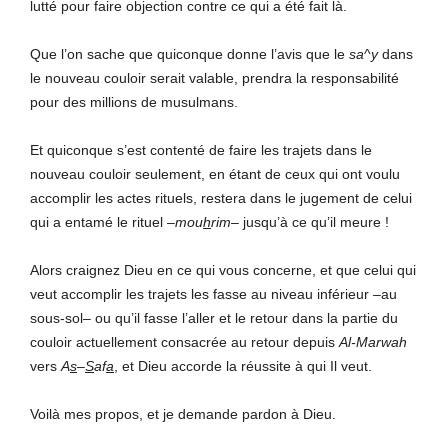
lutté pour faire objection contre ce qui a été fait là.
Que l’on sache que quiconque donne l’avis que le
sa
^
y
dans
le nouveau couloir serait valable, prendra la responsabilité
pour des millions de musulmans.
Et quiconque s’est contenté de faire les trajets dans le
nouveau couloir seulement, en étant de ceux qui ont voulu
accomplir les actes rituels, restera dans le jugement de celui
qui a entamé le rituel –
mou
h
rim
– jusqu’à ce qu’il meure !
Alors craignez Dieu en ce qui vous concerne, et que celui qui
veut accomplir les trajets les fasse au niveau inférieur –au
sous-sol– ou qu’il fasse l’aller et le retour dans la partie du
couloir actuellement consacrée au retour depuis
Al-Marwah
vers
A
s
–
S
af
a
, et Dieu accorde la réussite à qui Il veut.
Voilà mes propos, et je demande pardon à Dieu.