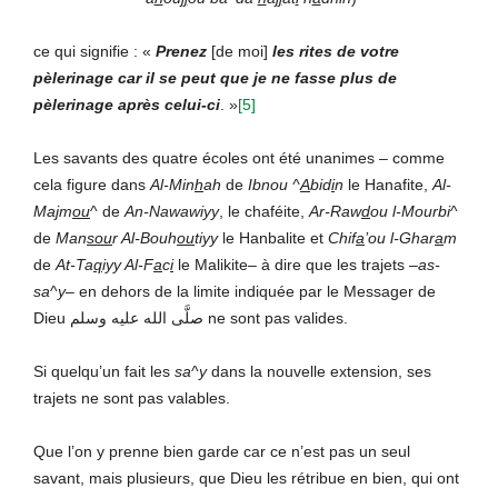
ce qui signifie : «
Prenez
[de moi]
les rites de votre
pèlerinage car il se peut que je ne fasse plus de
pèlerinage après celui-ci
. »
[5]
Les savants des quatre écoles ont été unanimes – comme
cela figure dans
Al-Min
h
ah
de
Ibnou
^
A
bid
i
n
le Hanafite,
Al-
Ma
j
m
ou
^ de
An-Nawawiyy
, le chaféite,
Ar-Raw
d
ou l-Mourbi
^
de
Man
sou
r Al-Bouh
ou
tiyy
le Hanbalite et
Chif
a
’ou l-Ghar
a
m
de
At-Ta
q
iyy Al-F
a
c
i
le Malikite– à dire que les trajets –
as-
sa
^
y
– en dehors de la limite indiquée par le Messager de
Dieu صلَّى الله عليه وسلم ne sont pas valides.
Si quelqu’un fait les
sa
^
y
dans la nouvelle extension, ses
trajets ne sont pas valables.
Que l’on y prenne bien garde car ce n’est pas un seul
savant, mais plusieurs, que Dieu les rétribue en bien, qui ont