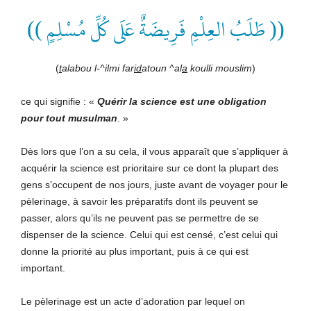
(( طَلَبُ العِلْمِ فَرِيضَةٌ عَلَى كُلِّ مُسْلِمٍ ))
(
t
alabou l-^ilmi far
id
atoun ^al
a
koulli mouslim
)
ce qui signifie : «
Quérir la science est une obligation
pour tout musulman
. »
Dès lors que l’on a su cela, il vous apparaît que s’appliquer à
acquérir la science est prioritaire sur ce dont la plupart des
gens s’occupent de nos jours, juste avant de voyager pour le
pèlerinage, à savoir les préparatifs dont ils peuvent se
passer, alors qu’ils ne peuvent pas se permettre de se
dispenser de la science. Celui qui est censé, c’est celui qui
donne la priorité au plus important, puis à ce qui est
important.
Le pèlerinage est un acte d’adoration par lequel on