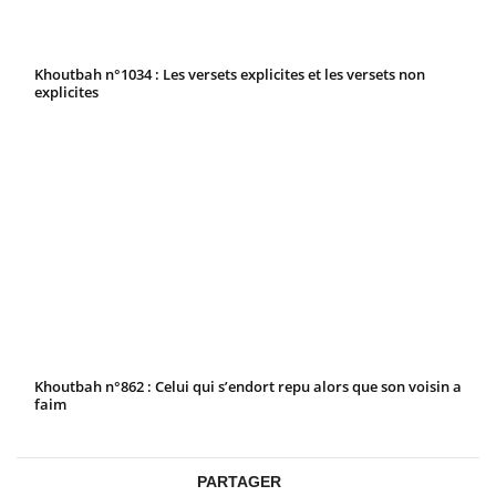
Khoutbah n°1034 : Les versets explicites et les versets non
explicites
Khoutbah n°862 : Celui qui s’endort repu alors que son voisin a
faim
PARTAGER