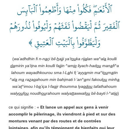
ٱلۡأَنۡعَٰمِۖ فَكُلُواْ مِنۡهَا وَأَطۡعِمُواْ ٱلۡبَآئِسَ
ٱلۡفَقِيرَ ثُمَّ لۡيَقۡضُواْ تَفَثَهُمۡ وَلۡيُوفُواْ نُذُورَهُمۡ
وَلۡيَطَّوَّفُواْ بِٱلۡبَيۡتِ ٱلۡعَتِيقِ ﴾
(
wa’adhdhin fi n-n
a
çi bil-
h
a
jj
i ya’t
ou
ka ri
ja
lan wa^al
a
koulli
da
mirin ya’t
i
na min koulli fa
jj
in ^am
iq
liyach-had
ou
man
a
fi^a
lahoum wayadhkourou sma l-L
a
hi f
i
‘ayy
a
min ma^l
ou
m
a
tin
^al
a
m
a
ra
z
a
q
ahoum min bah
i
mati l-‘an^
a
mi fakoul
ou
minh
a
wa’a
t
^imou l-b
a
’iça l-fa
qi
r thoumma lya
qdou
tafathahoum
waly
ou
f
ou
noudh
ou
rahoum walya
tt
awwaf
ou
bil-bayti l-^at
iq
)
ce qui signifie : «
Et lance un appel aux gens à venir
accomplir le pèlerinage, ils viendront à pied et sur des
montures venant par des routes et de contrées
lointaines, afin qu’ils témoignent de bienfaits qui leur