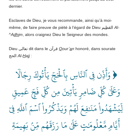
dernier.
Esclaves de Dieu, je vous recommande, ainsi qu’à moi-
même, de faire preuve de piété à l’égard de Dieu العَظِيم
Al-
^A
dhi
m
, alors craignez Dieu le Seigneur des mondes.
Dieu تعالى dit dans le قرآن
Q
our’
a
n
honoré, dans sourate
الحج
Al-
H
a
jj
:
وَأَذِّن فِي ٱلنَّاسِ بِٱلۡحَجِّ يَأۡتُوكَ رِجَالٗا
﴿
وَعَلَىٰ كُلِّ ضَامِرٖ يَأۡتِينَ مِن كُلِّ فَجٍّ عَمِيقٖ
لِّيَشۡهَدُواْ مَنَٰفِعَ لَهُمۡ وَيَذۡكُرُواْ ٱسۡمَ ٱللَّهِ فِيٓ
أَيَّامٖ مَّعۡلُومَٰتٍ عَلَىٰ مَا رَزَقَهُم مِّنۢ بَهِيمَةِ