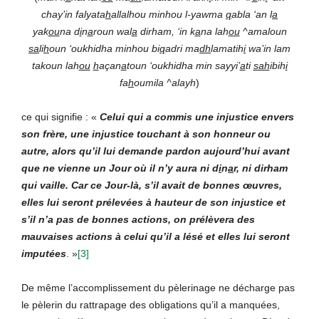
chay’in falyata
h
allalhou minhou l-yawma
q
abla ‘an l
a
yak
ou
na d
i
n
a
roun wal
a
dirham, ‘in k
a
na lah
ou
^amaloun
sa
li
h
oun ‘oukhidha minhou bi
q
adri ma
dh
lamatih
i
wa’in lam
takoun lah
ou
h
açan
a
toun ‘oukhidha min sayyi’
a
ti
sah
ibih
i
fa
h
oumila ^alayh
)
ce qui signifie : «
Celui qui a commis une injustice envers
son frère, une injustice touchant à son honneur ou
autre, alors qu’il lui demande pardon aujourd’hui avant
que ne vienne un Jour où il n’y aura ni d
i
n
a
r, ni dirham
qui vaille. Car ce Jour-là, s’il avait de bonnes œuvres,
elles lui seront prélevées à hauteur de son injustice et
s’il n’a pas de bonnes actions, on prélèvera des
mauvaises actions à celui qu’il a lésé et elles lui seront
imputées
. »
[3]
De même l’accomplissement du pèlerinage ne décharge pas
le pèlerin du rattrapage des obligations qu’il a manquées,