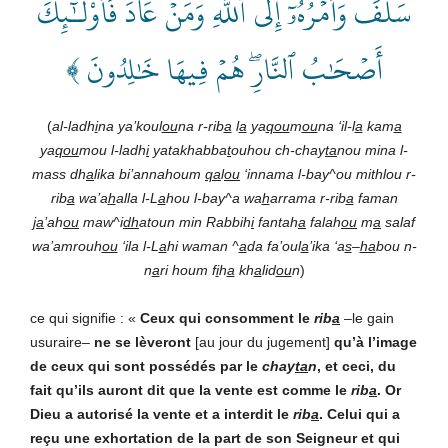
سَلَفَ وَأَمۡرُهُۥٓ إِلَى ٱللَّهِۖ وَمَنۡ عَادَ فَأُوْلَـٰٓئِكَ
أَصۡحَٰبُ ٱلنَّارِۖ هُمۡ فِيهَا خَٰلِدُونَ ﴾
(
al-ladh
i
na ya’koul
ou
na r-rib
a
l
a
ya
qou
m
ou
na ‘il-l
a
kam
a
ya
qou
mou l-ladh
i
yatakhabba
t
ouhou ch-chay
ta
nou mina l-
mass dh
a
lika bi’annahoum
qa
l
ou
‘innama l-bay^ou mithlou r-
rib
a
wa’a
h
alla l-L
a
hou l-bay^a wa
h
arrama r-rib
a
faman
j
a
’ah
ou
maw^i
dh
atoun min Rabbih
i
fantah
a
falah
ou
m
a
salaf
wa’amrouh
ou
‘ila l-L
a
hi waman ^
a
da fa’oul
a
’ika ‘a
s
–
ha
bou n-
n
a
ri houm f
i
h
a
kh
a
lid
ou
n
)
ce qui signifie : «
Ceux qui consomment le
rib
a
–le gain
usuraire–
ne se lèveront
[au jour du jugement]
qu’à l’image
de ceux qui sont possédés par le
chay
ta
n
, et ceci, du
fait qu’ils auront dit que la vente est comme le
rib
a
. Or
Dieu a autorisé la vente et a interdit le
rib
a
. Celui qui a
reçu une exhortation de la part de son Seigneur et qui