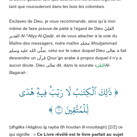
tant que roucouleront dans les bois les colombes.
Esclaves de Dieu, je vous recommande, ainsi qu’à moi-
même de faire preuve de piété à l’égard de Dieu العَلِيّ
القدير
Al-^Aliyy Al-
Q
ad
i
r
, et de vous attacher à la voie du
Maître des messagers, notre maître محمّد
Mou
h
ammad
صلَّى الله عليه وسلم, celui sur le cœur duquel Dieu تعالى a fait
descendre un قرآن
Q
our’
a
n
arabe à propos duquel il n’y a
aucun doute. Dieu تعالى dit, dans la sourate
البَقَرَة
Al-
Ba
q
arah
:
﴿ ذَٰلِكَ ٱلۡكِتَٰبُ لَا رَيۡبَۛ فِيهِۛ هُدٗى
لِّلۡمُتَّقِينَ ٢ ﴾
(
dh
a
lika l-kit
a
bou l
a
rayba f
i
h houdan lil-mouttaq
i
n
) [2/2] ce
qui signifie : «
Ce Livre révélé est le livre parfait au sujet