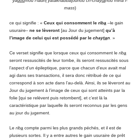
ya
qou
mou l-ladh
i
yatakhabba
t
ouhou ch-chay
ta
nou mina l-
mass
)
ce qui signifie : «
Ceux qui consomment le
rib
a
–le gain
usuraire–
ne se lèveront
[au Jour du jugement]
qu’à
l’image de celui qui est possédé par le
chay
ta
n
. »
Ce verset signifie que lorsque ceux qui consomment le
rib
a
seront ressuscités de leur tombe, ils seront ressuscités sous
l’aspect d’un épileptique
,
parce que chacun d’eux avait mal
agi dans ses transactions, il sera donc rétribué de ce qui
correspond à son acte dans l’au-delà. Ainsi, ils se lèveront au
Jour du jugement à l’image de ceux qui sont atteints par la
folie [qui se relèvent puis retombent], et c’est là la
caractéristique par laquelle ils seront reconnus par les gens
au jour du jugement.
Le
rib
a
compte parmi les plus grands péchés, et il est de
plusieurs sortes. Il y a entre autres le gain usuraire de prêt