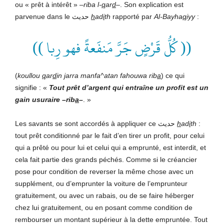
ou « prêt à intérêt » –
riba l-
q
ar
d
–
. Son explication est
parvenue dans le حديث
h
ad
i
th
rapporté par
Al-Bayha
q
iyy
:
(( كُلُّ قَرْضٍ جَرَّ مَنفَعةً فهو رِبا ))
(
koullou
q
ar
d
in
j
arra manfa^atan fahouwa rib
a
) ce qui
signifie : «
Tout prêt d’argent qui entraîne un profit est un
gain usuraire –rib
a
–
. »
Les savants se sont accordés à appliquer ce حديث
h
ad
i
th
:
tout prêt conditionné par le fait d’en tirer un profit, pour celui
qui a prêté ou pour lui et celui qui a emprunté, est interdit, et
cela fait partie des grands péchés. Comme si le créancier
pose pour condition de reverser la même chose avec un
supplément, ou d’emprunter la voiture de l’emprunteur
gratuitement, ou avec un rabais, ou de se faire héberger
chez lui gratuitement, ou en posant comme condition de
rembourser un montant supérieur à la dette empruntée. Tout