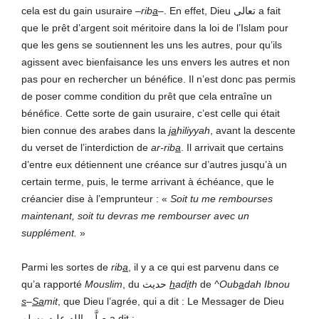
cela est du gain usuraire –
rib
a
–. En effet, Dieu تعالى a fait
que le prêt d’argent soit méritoire dans la loi de l’Islam pour
que les gens se soutiennent les uns les autres, pour qu’ils
agissent avec bienfaisance les uns envers les autres et non
pas pour en rechercher un bénéfice. Il n’est donc pas permis
de poser comme condition du prêt que cela entraîne un
bénéfice. Cette sorte de gain usuraire, c’est celle qui était
bien connue des arabes dans la
ja
hiliyyah
, avant la descente
du verset de l’interdiction de
ar‑
rib
a
. Il arrivait que certains
d’entre eux détiennent une créance sur d’autres jusqu’à un
certain terme, puis, le terme arrivant à échéance, que le
créancier dise à l’emprunteur : «
Soit tu me rembourses
maintenant, soit tu devras me rembourser avec un
supplément.
»
Parmi les sortes de
rib
a
, il y a ce qui est parvenu dans ce
qu’a rapporté
Mouslim
, du حديث
h
ad
i
th
de
^Oub
a
dah Ibnou
s
–
Sa
mit
, que Dieu l’agrée, qui a dit : Le Messager de Dieu
صلَّى الله عليه وسلم
a dit :