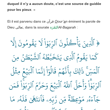
duquel il n’y a aucun doute, c’est une source de guidée
pour les pieux
. »
Et il est parvenu dans ce قرآن
Q
our’
a
n
éminent la parole de
Dieu تعالى, dans la sourate
البَقَرَة
Al-Ba
q
arah
:
﴿ ٱلَّذِينَ يَأۡكُلُونَ ٱلرِّبَوٰاْ لَا يَقُومُونَ إِلَّا
كَمَا يَقُومُ ٱلَّذِي يَتَخَبَّطُهُ ٱلشَّيۡطَٰنُ مِنَ
ٱلۡمَسِّۚ ذَٰلِكَ بِأَنَّهُمۡ قَالُوٓاْ إِنَّمَا ٱلۡبَيۡعُ مِثۡلُ
ٱلرِّبَوٰاْۗ وَأَحَلَّ ٱللَّهُ ٱلۡبَيۡعَ وَحَرَّمَ ٱلرِّبَوٰاْۚ فَمَن
جَآءَهُۥ مَوۡعِظَةٞ مِّن رَّبِّهِۦ فَٱنتَهَىٰ فَلَهُۥ مَا