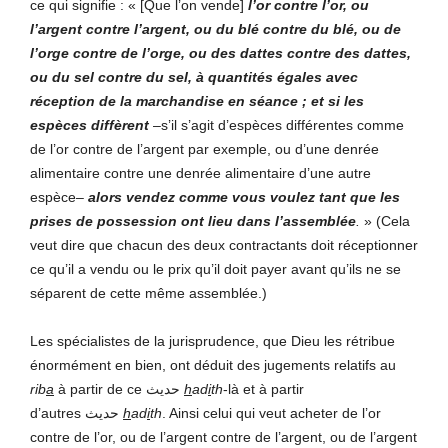
ce qui signifie : « [Que l’on vende]
l’or contre l’or, ou
l’argent contre l’argent, ou du blé contre du blé, ou de
l’orge contre de l’orge, ou des dattes contre des dattes,
ou du sel contre du sel, à quantités égales avec
réception de la marchandise en séance ; et si les
espèces diffèrent
–s’il s’agit d’espèces différentes comme
de l’or contre de l’argent par exemple, ou d’une denrée
alimentaire contre une denrée alimentaire d’une autre
espèce–
alors vendez comme vous voulez tant que les
prises de possession ont lieu dans l’assemblée
.
» (Cela
veut dire que chacun des deux contractants doit réceptionner
ce qu’il a vendu ou le prix qu’il doit payer avant qu’ils ne se
séparent de cette même assemblée.)
Les spécialistes de la jurisprudence, que Dieu les rétribue
énormément en bien, ont déduit des jugements relatifs au
rib
a
à partir de ce حديث
h
ad
i
th
-là et à partir
d’autres حديث
h
ad
i
th
. Ainsi celui qui veut acheter de l’or
contre de l’or, ou de l’argent contre de l’argent, ou de l’argent