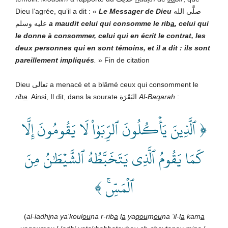
Dieu l’agrée, qu’il a dit : «
Le Messager de Dieu
صلَّى الله
عليه وسلم
a maudit celui qui consomme le rib
a
, celui qui
le donne à consommer, celui qui en écrit le contrat, les
deux personnes qui en sont témoins, et il a dit : ils sont
pareillement impliqués
.
» Fin de citation
Dieu تعالى a menacé et a blâmé ceux qui consomment le
rib
a
. Ainsi, Il dit, dans la sourate البَقَرَة
Al‑Ba
q
arah
:
﴿ ٱلَّذِينَ يَأۡكُلُونَ ٱلرِّبَوٰاْ لَا يَقُومُونَ إِلَّا
كَمَا يَقُومُ ٱلَّذِي يَتَخَبَّطُهُ ٱلشَّيۡطَٰنُ مِنَ
ٱلۡمَسِّۚ ﴾
(
al-ladh
i
na ya‘koul
ou
na r-rib
a
l
a
ya
qou
m
ou
na ‘il-l
a
kam
a