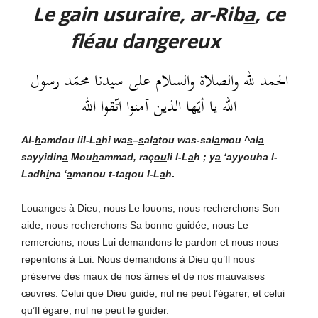
Le gain usuraire, ar-Rib
a
, ce
fléau dangereux
الحمد لله والصلاة والسلام على سيدنا محمّد رسول
الله يا أيّها الذين آمنوا اتّقوا الله
Al-
h
amdou lil-L
a
hi
wa
s
–
s
al
a
tou was-sal
a
mou ^al
a
sayyidin
a
Mou
h
ammad, raç
ou
li l-L
a
h ; y
a
‘ayyouha l-
Ladh
i
na ‘
a
manou t-ta
q
ou l-L
a
h
.
Louanges à Dieu, nous Le louons, nous recherchons Son
aide, nous recherchons Sa bonne guidée, nous Le
remercions, nous Lui demandons le pardon et nous nous
repentons à Lui. Nous demandons à Dieu qu’Il nous
préserve des maux de nos âmes et de nos mauvaises
œuvres. Celui que Dieu guide, nul ne peut l’égarer, et celui
qu’Il égare, nul ne peut le guider.