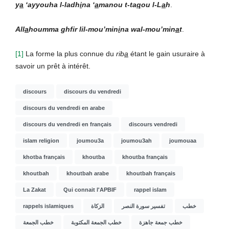
y
a
‘ayyouha l-ladh
i
na ‘
a
manou t-ta
q
ou l-L
a
h
.
All
a
houmma ghfir lil-mou’min
i
na wal-mou’min
a
t
.
[1]
La forme la plus connue du
rib
a
étant le gain usuraire à
savoir un prêt à intérêt.
discours
discours du vendredi
discours du vendredi en arabe
discours du vendredi en français
discours vendredi
islam religion
joumou3a
joumou3ah
joumouaa
khotba français
khoutba
khoutba français
khoutbah
khoutbah arabe
khoutbah français
La Zakat
Qui connait l'APBIF
rappel islam
rappels islamiques
الزكاة
تفسير سورة النصر
خطب
خطب جمعة جاهزة
خطب الجمعة المكتوبة
خطب الجمعة