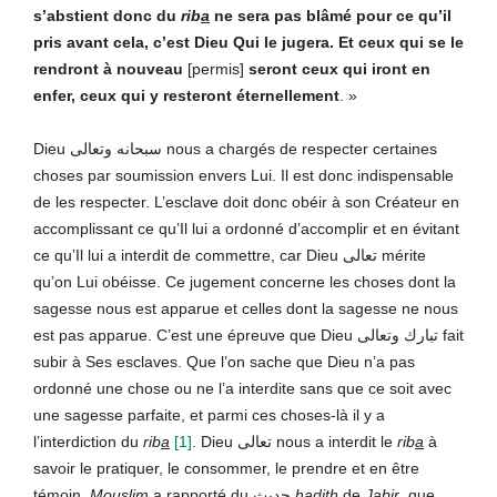
s’abstient donc du
rib
a
ne sera pas blâmé pour ce qu’il
pris avant cela, c’est Dieu Qui le jugera. Et ceux qui se le
rendront à nouveau
[permis]
seront ceux qui iront en
enfer, ceux qui y resteront éternellement
. »
Dieu سبحانه وتعالى nous a chargés de respecter certaines
choses par soumission envers Lui. Il est donc indispensable
de les respecter. L’esclave doit donc obéir à son Créateur en
accomplissant ce qu’Il lui a ordonné d’accomplir et en évitant
ce qu’Il lui a interdit de commettre, car Dieu تعالى mérite
qu’on Lui obéisse. Ce jugement concerne les choses dont la
sagesse nous est apparue et celles dont la sagesse ne nous
est pas apparue. C’est une épreuve que Dieu تبارك وتعالى fait
subir à Ses esclaves. Que l’on sache que Dieu n’a pas
ordonné une chose ou ne l’a interdite sans que ce soit avec
une sagesse parfaite, et parmi ces choses-là il y a
l’interdiction du
rib
a
[1]
. Dieu تعالى nous a interdit le
rib
a
à
savoir le pratiquer, le consommer, le prendre et en être
témoin.
Mouslim
a rapporté du حديث
h
ad
i
th
de
Ja
bir
, que