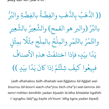
(( الذَّهَبُ بِالذَّهَب والفِضَّةُ بالفِضَّةِ والبُرُّ
بالبُرِّ (والبر هو القمح) والشَّعِيرُ بالشَّعِيرِ
والتَّمْرُ بالتَّمْرِ والمِلْحُ بالمِلْحِ مِثْلًا بمِثْلٍ
يَدًا بيَدٍ، فإذا اختلفَتْ هذهِ الأصنافُ
فبِيعُوا كيفَ شِئْتُمْ إذا كانَ يَدًا بيَدٍ ))
(
adh-dhahabou bidh-dhahabi wal-fi
dd
atou bil-fi
dd
ati wal-
bourrou bil-bourri wach-cha^
i
rou bich-cha^
i
ri wat-tamrou bit-
tamri mithlan bimithlin yadan biyadin fa’idha khtalafat h
a
dhihi
l-‘a
s
n
a
fou fab
i
^
ou
kayfa chi’toum ‘idh
a
k
a
na yadan biyad
)