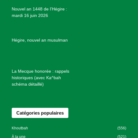
e
Nouvel an 1448 de l’Hégire :
t
mardi 16 juin 2026
s
d
e
B
Hégire, nouvel an musulman
i
e
n
f
La Mecque honorée : rappels
a
historiques (avec Ka^bah
i
schéma détaillé)
s
a
n
Catégories populaires
c
e
I
Khoutbah
(556)
s
À la une
(521)