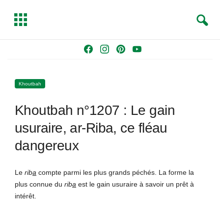
S
T
e
o
a
g
Skip
F
I
P
Y
r
g
to
a
n
i
o
c
l
content
c
s
n
u
h
e
Khoutbah
e
t
t
T
b
a
e
u
Khoutbah n°1207 : Le gain
o
g
r
b
o
r
e
e
usuraire, ar-Riba, ce fléau
k
a
s
dangereux
m
t
Le
rib
a
compte parmi les plus grands péchés. La forme la
plus connue du
rib
a
est le gain usuraire à savoir un prêt à
intérêt.