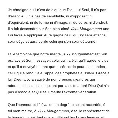
Je témoigne qu’il n’est de dieu que Dieu Lui Seul, Il n’a pas
d’associé, Il n’a pas de semblable, ni d’opposant ni
d’équivalent, ni de forme ni d’image, ni de corps ni d’endroit.
Il a fait descendre sur Son bien-aimé محمّد
Mou
h
ammad
une
Loi facile à appliquer. Aura gagné celui qui s’y sera attaché,
sera déçu et aura perdu celui qui s’en sera détourné.
Et je témoigne que notre maître محمّد
Mou
h
ammad
est Son
esclave et Son messager, celui qu’Il a élu, qu’Il agrée le plus
et qu’Il a envoyé en tant que miséricorde pour les mondes,
celui qui a renouvelé l’appel des prophètes à l’Islam. Grâce à
lui, Dieu تعالى a sauvé de nombreuses créatures qui
adoraient les idoles et qui ont par la suite adoré Dieu Qui n’a
pas d’associé et Qui seul mérite l’extrême vénération.
Que l’honneur et l’élévation en degré te soient accordés, ô
toi mon maître, ô محمّد
Mou
h
ammad
, ô toi le représentant de
la bonne guidée, tant que souffleront les brises légères et