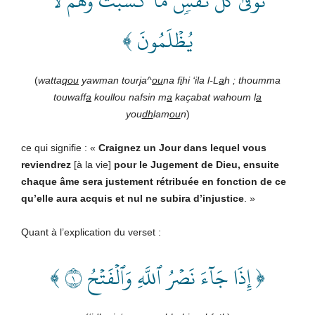
تُوَفَّىٰ كُلُّ نَفۡسٖ مَّا كَسَبَتۡ وَهُمۡ لَا
يُظۡلَمُونَ ﴾
(
watta
qou
yawman tour
j
a^
ou
na f
i
hi ‘ila l-L
a
h ; thoumma
touwaff
a
koullou nafsin m
a
kaçabat wahoum l
a
you
dh
lam
ou
n
)
ce qui signifie : «
Craignez un Jour dans lequel vous
reviendrez
[à la vie]
pour le Jugement de Dieu, ensuite
chaque âme sera justement rétribuée en fonction de ce
qu’elle aura acquis et nul ne subira d’injustice
. »
Quant à l’explication du verset :
﴿ إِذَا جَآءَ نَصۡرُ ٱللَّهِ وَٱلۡفَتۡحُ ١ ﴾