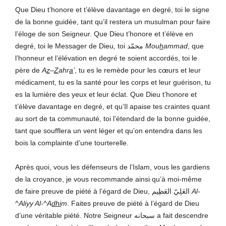
Que Dieu t’honore et t’élève davantage en degré, toi le signe
de la bonne guidée, tant qu’il restera un musulman pour faire
l’éloge de son Seigneur. Que Dieu t’honore et t’élève en
degré, toi le Messager de Dieu
,
toi محمّد
Mou
h
ammad
, que
l’honneur et l’élévation en degré te soient accordés, toi le
père de
A
z
–
Z
ahr
a
’
, tu es le remède pour les cœurs et leur
médicament, tu es la santé pour les corps et leur guérison, tu
es la lumière des yeux et leur éclat. Que Dieu t’honore et
t’élève davantage en degré, et qu’Il apaise tes craintes quant
au sort de ta communauté, toi l’étendard de la bonne guidée,
tant que soufflera un vent léger et qu’on entendra dans les
bois la complainte d’une tourterelle.
Après quoi, vous les défenseurs de l’Islam, vous les gardiens
de la croyance, je vous recommande ainsi qu’à moi-même
de faire preuve de piété à l’égard de Dieu, العَلِيّ العَظِيم
Al-
^Aliyy Al-^A
dhi
m
. Faites preuve de piété à l’égard de Dieu
d’une véritable piété. Notre Seigneur سبحانه a fait descendre