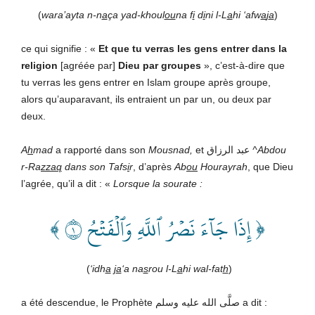
(
wara’ayta n-n
a
ça yad-khoul
ou
na f
i
d
i
ni l-L
a
hi ‘afw
a
j
a
)
ce qui signifie : «
Et que tu verras les gens entrer dans la
religion
[agréée par]
Dieu
par groupes
», c’est-à-dire que
tu verras les gens entrer en Islam groupe après groupe,
alors qu’auparavant, ils entraient un par un, ou deux par
deux.
A
h
mad
a rapporté dans son
Mousnad,
et عبد الرزاق
^Abdou
r-Ra
zzaq
dans son
Tafs
i
r
, d’après
Ab
ou
Hourayrah
, que Dieu
l’agrée, qu’il a dit : «
Lorsque la sourate :
﴿ إِذَا جَآءَ نَصۡرُ ٱللَّهِ وَٱلۡفَتۡحُ ١ ﴾
(
‘idh
a
j
a
‘a na
s
rou l-L
a
hi wal-fat
h
)
a été descendue, le Prophète صلَّى الله عليه وسلم
a dit :