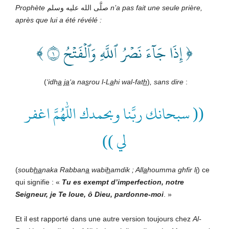
Prophète
صلَّى الله عليه وسلم
n’a pas fait une seule prière,
après que lui a été révélé :
﴿ إِذَا جَآءَ نَصۡرُ ٱللَّهِ وَٱلۡفَتۡحُ ١ ﴾
(
‘idh
a
j
a
‘a na
s
rou l-L
a
hi wal-fat
h
)
, sans dire
:
(( سبحانك ربَّنا وبحمدك اللهم اغفر
لي ))
(
soub
ha
naka Rabban
a
wabi
h
amdik ; All
a
houmma ghfir l
i
) ce
qui signifie : «
Tu es exempt d’imperfection, notre
Seigneur, je Te loue, ô
Dieu, pardonne-moi
. »
Et il est rapporté dans une autre version toujours chez
Al-