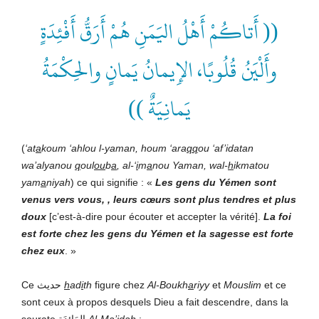
(( أَتاكُمْ أَهْلُ اليَمَنِ هُمْ أَرَقُّ أَفْئِدَةٍ
وأَلْيَنُ قُلُوبًا، الإِيمانُ يَمانٍ والحِكْمَةُ
يَمانِيَةٌ ))
(
‘at
a
koum ‘ahlou l-yaman, houm ‘ara
qq
ou ‘af’idatan
wa’alyanou
q
oul
ou
b
a
, al-‘
i
m
a
nou Yaman, wal-
h
ikmatou
yam
a
niyah
) ce qui signifie : «
Les gens du Yémen sont
venus vers vous, , leurs cœurs sont plus
tendres
et plus
doux
[c’est-à-dire pour écouter et accepter la vérité].
La foi
est forte chez les gens du Yémen et la sagesse est forte
chez eux
. »
Ce حديث
h
ad
i
th
figure chez
Al-Boukh
a
riyy
et
Mouslim
et ce
sont ceux à propos desquels Dieu a fait descendre, dans la
sourate المَائ‍ِدَةِ
Al-M
a
’idah
: