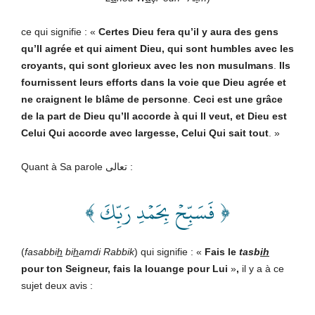
ce qui signifie : «
Certes Dieu fera qu’il y aura des gens
qu’Il agrée et qui aiment Dieu, qui sont humbles avec les
croyants, qui sont glorieux avec les non musulmans
.
Ils
fournissent leurs efforts dans la voie que Dieu agrée et
ne craignent le blâme de personne
.
Ceci est une grâce
de la part de Dieu qu’Il accorde à qui Il veut, et Dieu est
Celui Qui accorde avec largesse, Celui Qui sait tout
. »
Quant à Sa parole تعالى :
﴿ فَسَبِّحۡ بِحَمۡدِ رَبِّكَ ﴾
(
fasabbi
h
bi
h
amdi Rabbik
) qui signifie : «
Fais le
tasb
ih
pour ton Seigneur, fais la louange pour Lui
»
,
il y a à ce
sujet deux avis :