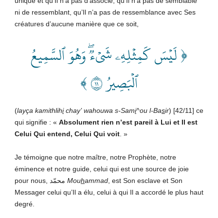
unique et qu’Il n’a pas d’associé, qu’Il n’a pas de semblable
ni de ressemblant, qu’Il n’a pas de ressemblance avec Ses
créatures d’aucune manière que ce soit,
﴿ لَيۡسَ كَمِثۡلِهِۦ شَيۡءٞۖ وَهُوَ ٱلسَّمِيعُ
ٱلۡبَصِيرُ ١١ ﴾
(
layça kamithlih
i
chay’ wahouwa s-Sam
i
^ou l-Ba
s
ir
) [42/11] ce
qui signifie : «
Absolument rien n’est pareil à Lui et Il est
Celui Qui entend, Celui Qui voit
. »
Je témoigne que notre maître, notre Prophète, notre
éminence et notre guide, celui qui est une source de joie
pour nous, محمّد
Mou
h
ammad
, est Son esclave et Son
Messager celui qu’Il a élu, celui à qui Il a accordé le plus haut
degré.