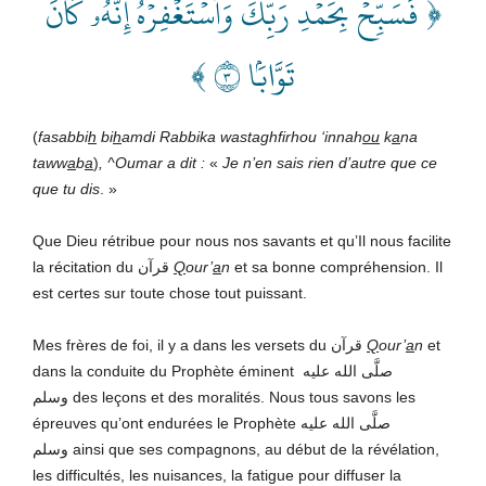
﴿ فَسَبِّحۡ بِحَمۡدِ رَبِّكَ وَٱسۡتَغۡفِرۡهُۚ إِنَّهُۥ كَانَ
تَوَّابَۢا ٣ ﴾
(
fasabbi
h
bi
h
amdi Rabbika wastaghfirhou ‘innah
ou
k
a
na
taww
a
b
a
)
, ^Oumar a dit :
«
Je n’en sais rien d’autre que ce
que tu dis
. »
Que Dieu rétribue pour nous nos savants et qu’Il nous facilite
la récitation du قرآن
Q
our’
a
n
et sa bonne compréhension. Il
est certes sur toute chose tout puissant.
Mes frères de foi, il y a dans les versets du قرآن
Q
our’
a
n
et
dans la conduite du Prophète éminent صلَّى الله عليه
وسلم des leçons et des moralités. Nous tous savons les
épreuves qu’ont endurées le Prophète صلَّى الله عليه
وسلم ainsi que ses compagnons, au début de la révélation,
les difficultés, les nuisances, la fatigue pour diffuser la