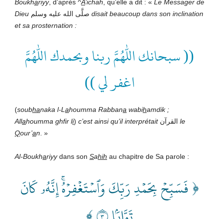
Boukh
a
riyy
, d’après
^
A
’ichah
, qu’elle a dit : «
Le Messager de
Dieu
صلَّى الله عليه وسلم
disait beaucoup dans son inclination
et sa prosternation :
(( سبحانك اللهم ربنا وبحمدك اللهم
اغفر لي ))
(
soub
ha
naka l-L
a
houmma Rabban
a
wabi
h
amdik ;
All
a
houmma ghfir l
i
)
c’est ainsi qu’il interprétait
القرآن
le
Q
our’
a
n
. »
Al-Boukh
a
riyy
dans son
S
a
hih
au chapitre de Sa parole :
﴿ فَسَبِّحۡ بِحَمۡدِ رَبِّكَ وَٱسۡتَغۡفِرۡهُۚ إِنَّهُۥ كَانَ
تَوَّابَۢا ٣ ﴾