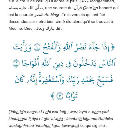
sur le cœur de celui qu’Il agrée le plus, محمّد
Mou
h
ammad
,
صلَّى الله عليه وسلم, une sourate du قرآن
Q
our’
a
n
honoré qui
est la sourate النصر
An-Na
s
r
. Trois versets qui ont été
descendus sur notre bien-aimé élu alors qu’il se trouvait à
Médine. Dieu تبارك وتعالى dit :
﴿ إِذَا جَآءَ نَصۡرُ ٱللَّهِ وَٱلۡفَتۡحُ ١ وَرَأَيۡتَ
ٱلنَّاسَ يَدۡخُلُونَ فِي دِينِ ٱللَّهِ أَفۡوَاجٗا ٢
فَسَبِّحۡ بِحَمۡدِ رَبِّكَ وَٱسۡتَغۡفِرۡهُۚ إِنَّهُۥ كَانَ
تَوَّابَۢا ٣ ﴾
(
‘idh
a
j
a
‘a na
s
rou l-L
a
hi wal-fat
h
; wara’ayta n-n
a
ça yad-
khoul
ou
na f
i
d
i
ni l-L
a
hi ‘afw
a
j
a
; fasabbi
h
bi
h
amdi Rabbika
wastaghfirhou ‘innah
ou
k
a
na taww
a
b
a
) ce qui signifie :