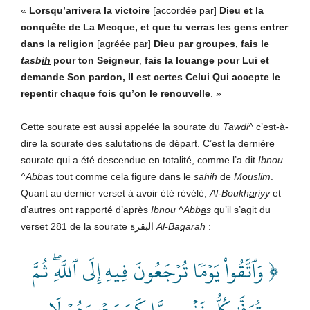
«
Lorsqu’arrivera la victoire
[accordée par]
Dieu et la
conquête de La Mecque, et que tu verras les gens entrer
dans la religion
[agréée par]
Dieu
par groupes, fais le
tasb
ih
pour ton Seigneur
,
fais la louange pour Lui
et
demande Son pardon, Il est certes Celui Qui accepte le
repentir chaque fois qu’on le renouvelle
. »
Cette sourate est aussi appelée la sourate du
Tawd
i
^
c’est-à-
dire la sourate des salutations de départ. C’est la dernière
sourate qui a été descendue en totalité, comme l’a dit
Ibnou
^Abb
a
s
tout comme cela figure dans le
sa
hih
de
Mouslim
.
Quant au dernier verset à avoir été révélé,
Al-Boukh
a
riyy
et
d’autres ont rapporté d’après
Ibnou ^Abb
a
s
qu’il s’agit du
verset 281 de la sourate البقرة
Al-Ba
q
arah
:
﴿ وَٱتَّقُواْ يَوۡمٗا تُرۡجَعُونَ فِيهِ إِلَى ٱللَّهِۖ ثُمَّ