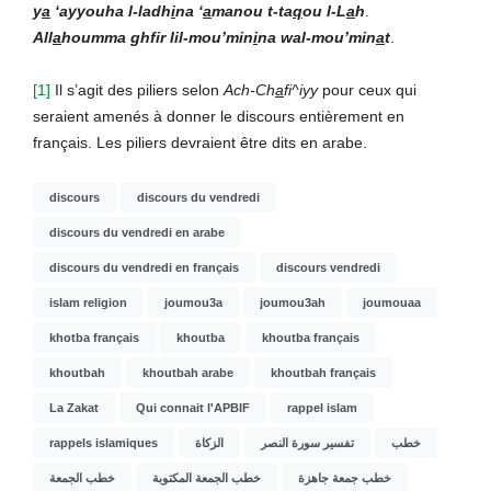
y
a
‘ayyouha l-ladh
i
na ‘
a
manou t-ta
q
ou l-L
a
h
.
All
a
houmma ghfir lil-mou’min
i
na wal-mou’min
a
t
.
[1]
Il s’agit des piliers selon
Ach-Ch
a
fi^iyy
pour ceux qui
seraient amenés à donner le discours entièrement en
français. Les piliers devraient être dits en arabe.
discours
discours du vendredi
discours du vendredi en arabe
discours du vendredi en français
discours vendredi
islam religion
joumou3a
joumou3ah
joumouaa
khotba français
khoutba
khoutba français
khoutbah
khoutbah arabe
khoutbah français
La Zakat
Qui connait l'APBIF
rappel islam
rappels islamiques
الزكاة
تفسير سورة النصر
خطب
خطب جمعة جاهزة
خطب الجمعة المكتوبة
خطب الجمعة