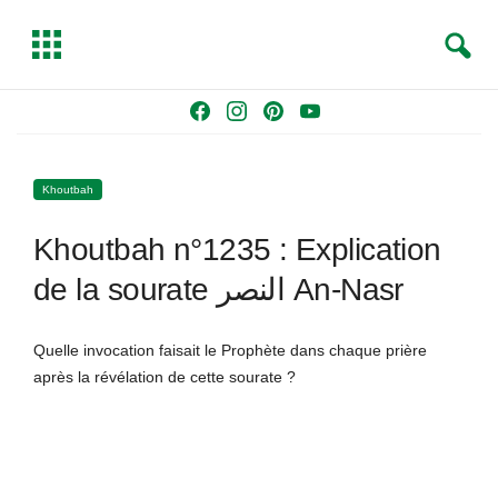
S
T
e
o
a
g
Skip
F
I
P
Y
r
g
to
a
n
i
o
c
l
content
c
s
n
u
h
e
Khoutbah
e
t
t
T
b
a
e
u
Khoutbah n°1235 : Explication
o
g
r
b
o
r
e
e
de la sourate النصر An-Nasr
k
a
s
m
t
Quelle invocation faisait le Prophète dans chaque prière
après la révélation de cette sourate ?