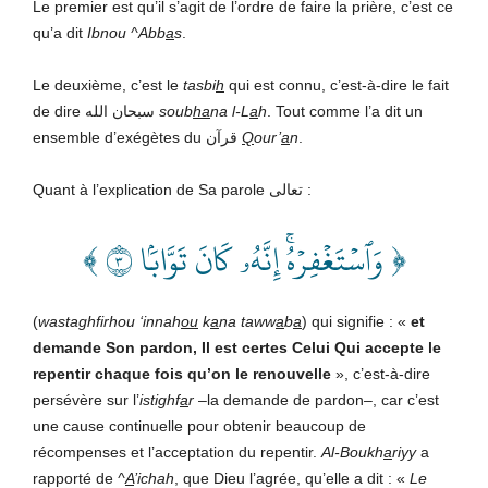
Le premier est qu’il s’agit de l’ordre de faire la prière, c’est ce
qu’a dit
Ibnou ^Abb
a
s
.
Le deuxième, c’est le
tasbi
h
qui est connu, c’est-à-dire le fait
de dire سبحان الله
soub
ha
na l-L
a
h
. Tout comme l’a dit un
ensemble d’exégètes du قرآن
Q
our’
a
n
.
Quant à l’explication de Sa parole تعالى :
﴿ وَٱسۡتَغۡفِرۡهُۚ إِنَّهُۥ كَانَ تَوَّابَۢا ٣ ﴾
(
wastaghfirhou ‘innah
ou
k
a
na taww
a
b
a
) qui signifie : «
et
demande Son pardon, Il est certes Celui Qui accepte le
repentir chaque fois qu’on le renouvelle
», c’est-à-dire
persévère sur l’
istighf
a
r
–la demande de pardon–, car c’est
une cause continuelle pour obtenir beaucoup de
récompenses et l’acceptation du repentir.
Al-Boukh
a
riyy
a
rapporté de
^
A
’ichah
, que Dieu l’agrée, qu’elle a dit : «
Le