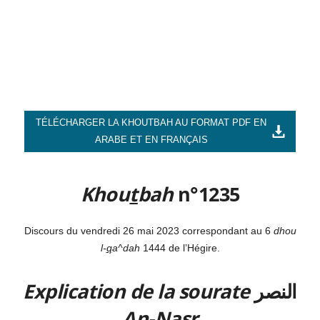
TÉLÉCHARGER LA KHOUTBAH AU FORMAT PDF EN
ARABE ET EN FRANÇAIS
Khou
t
bah
n°1235
Discours du vendredi 26 mai 2023 correspondant au 6
dhou
l-
q
a^dah
1444 de l’Hégire.
Explication de la sourate
النصر
An-Na
s
r