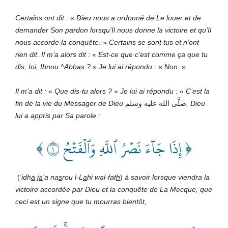
Certains ont dit :
«
Dieu nous a ordonné de Le louer et de
demander Son pardon lorsqu’Il nous donne la victoire et qu’Il
nous accorde la conquête
. »
Certains se sont tus et n’ont
rien dit
.
Il m’a alors dit :
«
Est-ce que c’est comme ça que tu
dis, toi, Ibnou ^Abb
a
s ?
»
Je lui ai répondu :
«
Non
. »
Il m’a dit :
«
Que dis-tu alors ?
»
Je lui ai répondu :
«
C’est la
fin de la vie du Messager de
Dieu
صلَّى الله عليه وسلم
,
Dieu
lui a appris par Sa parole :
﴿ إِذَا جَآءَ نَصۡرُ ٱللَّهِ وَٱلۡفَتۡحُ ١ ﴾
(
‘idh
a
j
a
‘a na
s
rou l-L
a
hi wal-fat
h
)
à savoir lorsque viendra la
victoire accordée par
Dieu et la conquête de La Mecque, que
ceci est un signe que tu mourras bientôt,