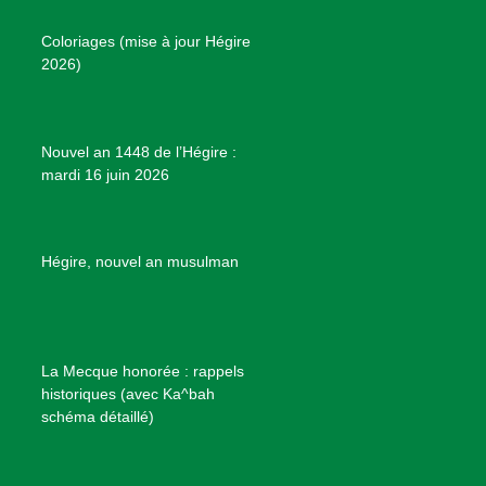
o
r
e
e
P
Coloriages (mise à jour Hégire
k
a
s
r
2026)
m
t
o
j
e
Nouvel an 1448 de l’Hégire :
t
mardi 16 juin 2026
s
d
e
B
Hégire, nouvel an musulman
i
e
n
f
La Mecque honorée : rappels
a
historiques (avec Ka^bah
i
schéma détaillé)
s
a