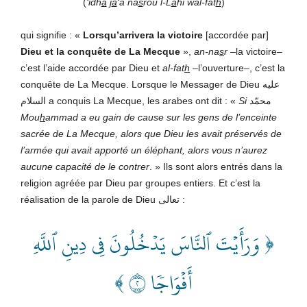
(
‘idh
a
j
a
‘a na
s
rou l-L
a
hi wal-fat
h
)
qui signifie : «
Lorsqu’arrivera la victoire
[accordée par]
Dieu et la conquête de La Mecque
»,
an-na
s
r
–la victoire–
c’est l’aide accordée par Dieu et
al-fat
h
–l’ouverture–, c’est la
conquête de La Mecque. Lorsque le Messager de Dieu عليه
السلام a conquis La Mecque, les arabes ont dit : «
Si
محمّد
Mou
h
ammad
a eu gain de cause sur les gens de l’enceinte
sacrée de La Mecque, alors que
Dieu les avait préservés de
l’armée qui avait apporté un éléphant, alors vous n’aurez
aucune capacité de le contrer
. » Ils sont alors entrés dans la
religion agréée par Dieu par groupes entiers. Et c’est la
réalisation de la parole de Dieu تعالى :
﴿ وَرَأَيۡتَ ٱلنَّاسَ يَدۡخُلُونَ فِي دِينِ ٱللَّهِ
أَفۡوَاجٗا ٢ ﴾