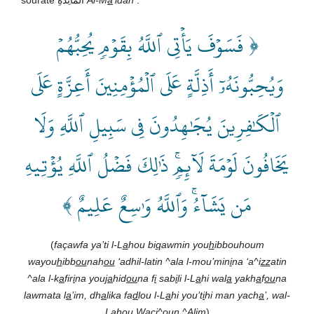
﴿ فَسَوۡفَ يَأۡتِي ٱللَّهُ بِقَوۡمٖ يُحِبُّهُمۡ
وَيُحِبُّونَهُۥٓ أَذِلَّةٍ عَلَى ٱلۡمُؤۡمِنِينَ أَعِزَّةٍ عَلَى
ٱلۡكَٰفِرِينَ يُجَٰهِدُونَ فِي سَبِيلِ ٱللَّهِ وَلَا
يَخَافُونَ لَوۡمَةَ لَآئِمٖۚ ذَٰلِكَ فَضۡلُ ٱللَّهِ يُؤۡتِيهِ
مَن يَشَآءُۚ وَٱللَّهُ وَٰسِعٌ عَلِيمٌ ﴾
(
façawfa ya’ti l-L
a
hou bi
q
awmin you
h
ibbouhoum
wayou
h
ibb
ou
nah
ou
‘adhil-latin ^ala l-mou’min
i
na ‘a^i
zz
atin
^ala l-k
a
fir
i
na you
ja
hid
ou
na f
i
sab
i
li l-L
a
hi wal
a
yakh
a
f
ou
na
lawmata l
a
’im, dh
a
lika fa
d
lou l-L
a
hi you’t
i
hi man yach
a
’, wal-
L
a
hou W
a
çi^oun ^Al
i
m
)