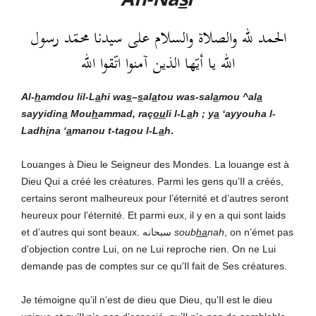
الحمد لله والصلاة والسلام على سيدنا محمّد رسول
الله يا أيّها الذين آمنوا اتّقوا الله
Al-
h
amdou lil-L
a
hi
wa
s
–
s
al
a
tou was-sal
a
mou ^al
a
sayyidin
a
Mou
h
ammad, raç
ou
li l-L
a
h ; y
a
‘ayyouha l-
Ladh
i
na ‘
a
manou t-ta
q
ou l-L
a
h
.
Louanges à Dieu le Seigneur des Mondes. La louange est à
Dieu Qui a créé les créatures. Parmi les gens qu’Il a créés,
certains seront malheureux pour l’éternité et d’autres seront
heureux pour l’éternité. Et parmi eux, il y en a qui sont laids
et d’autres qui sont beaux. سبحانه
soub
ha
nah
, on n’émet pas
d’objection contre Lui, on ne Lui reproche rien. On ne Lui
demande pas de comptes sur ce qu’Il fait de Ses créatures.
Je témoigne qu’il n’est de dieu que Dieu, qu’Il est le dieu