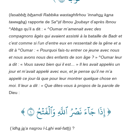
(
fasabbi
h
bi
h
amdi Rabbika wastaghfirhou ‘innah
ou
k
a
na
taww
a
b
a
) rapporte de
Sa^
i
d Ibnou
J
oubayr
d’après
Ibnou
^Abb
a
s
qu’il a dit : «
^Oumar m’amenait avec des
compagnons âgés qui avaient assisté à la bataille de Badr et
c’est comme si l’un d’entre eux en ressentait de la gêne et a
dit à ^Oumar :
«
Pourquoi fais-tu entrer ce jeune avec nous
et nous avons nous des enfants de son âge ?
»
^Oumar leur
a dit :
«
Vous savez bien qui il est…
»
Il les avait appelés un
jour et m’avait appelé avec eux, et je pense qu’il ne m’a
appelé ce jour-là que pour leur montrer quelque chose en
moi
.
Il leur a dit : « Que dites-vous à propos de la parole de
Dieu
:
﴿ إِذَا جَآءَ نَصۡرُ ٱللَّهِ وَٱلۡفَتۡحُ ١ ﴾
(
‘idh
a
j
a
‘a na
s
rou l-L
a
hi wal-fat
h
) ?