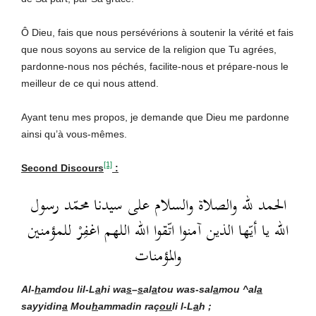
Ô Dieu, fais que nous persévérions à soutenir la vérité et fais
que nous soyons au service de la religion que Tu agrées,
pardonne-nous nos péchés, facilite-nous et prépare-nous le
meilleur de ce qui nous attend.
Ayant tenu mes propos, je demande que Dieu me pardonne
ainsi qu’à vous-mêmes.
[1]
Second Discours
:
الحمد لله والصلاة والسلام على سيدنا محمّد رسول
الله يا أيّها الذين آمنوا اتّقوا الله اللهم اغفِرْ للمؤمنين
والمؤمنات
Al-
h
amdou lil-L
a
hi wa
s
–
s
al
a
t
ou wa
s-sal
a
mou ^al
a
sayyidin
a
Mou
h
ammad
in raç
ou
li l-L
a
h ;