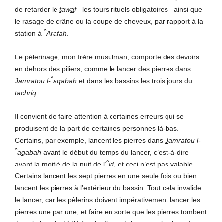
de retarder le
t
aw
a
f
–les tours rituels obligatoires– ainsi que
le rasage de crâne ou la coupe de cheveux, par rapport à la
^
station à
Arafah
.
Le pèlerinage, mon frère musulman, comporte des devoirs
en dehors des piliers, comme le lancer des pierres dans
^
J
amratou l-
a
q
abah
et dans les bassins les trois jours du
tachr
iq
.
Il convient de faire attention à certaines erreurs qui se
produisent de la part de certaines personnes là-bas.
Certains, par exemple, lancent les pierres dans
J
amratou l-
^
a
q
abah
avant le début du temps du lancer, c’est-à-dire
^
avant la moitié de la nuit de l’
i
d
, et ceci n’est pas valable.
Certains lancent les sept pierres en une seule fois ou bien
lancent les pierres à l’extérieur du bassin. Tout cela invalide
le lancer, car les pèlerins doivent impérativement lancer les
pierres une par une, et faire en sorte que les pierres tombent