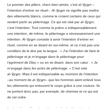
Le premier des piliers, chers bien-aimés, c’est
al-‘i
h
r
a
m
–
l’intention d’entrer en rituel–.
Al-‘i
h
r
a
m
ne signifie pas mettre
des vêtements blancs, comme le croient certains de ceux qui
veulent partir au pèlerinage. Ce qui est visé par
al-‘i
h
r
a
m
,
c’est l’intention. Tout comme la prière a indispensablement
une intention, de même, le pèlerinage a nécessairement une
intention.
Al-‘i
h
r
a
m
consiste à avoir l’intention d’entrer en
rituel, comme en se disant en soi-même, et ce n’est pas une
condition de le dire par la langue : «
J’ai l’intention de faire le
pèlerinage et je m’engage dans le pèlerinage pour
l’agrément de
Dieu
» ou en se disant, dans son cœur : «
Je
m’engage dans les actes de pèlerinage
. » C’est cela
al-‘i
h
r
a
m
. Mais il est indispensable au moment de l’intention
–au moment de
al-‘i
h
r
a
m
– que les hommes aient enlevé tous
les vêtements qui entourent le corps grâce à une couture. Ils
ne portent donc pas, par exemple, de chemise et ce qui est
de cet ordre.