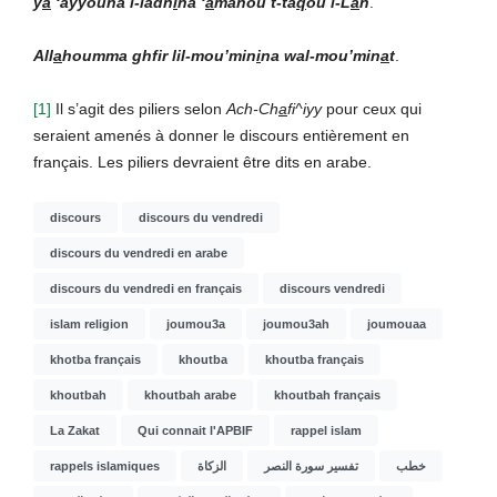
y
a
‘ayyouha l-ladh
i
na ‘
a
manou t-ta
q
ou l-L
a
h
.
All
a
houmma ghfir lil-mou’min
i
na wal-mou’min
a
t
.
[1]
Il s’agit des piliers selon
Ach-Ch
a
fi^iyy
pour ceux qui
seraient amenés à donner le discours entièrement en
français. Les piliers devraient être dits en arabe.
discours
discours du vendredi
discours du vendredi en arabe
discours du vendredi en français
discours vendredi
islam religion
joumou3a
joumou3ah
joumouaa
khotba français
khoutba
khoutba français
khoutbah
khoutbah arabe
khoutbah français
La Zakat
Qui connait l'APBIF
rappel islam
rappels islamiques
الزكاة
تفسير سورة النصر
خطب