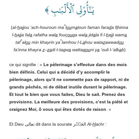
يَـٰٓأُوْلِي ٱلۡأَلۡبَٰبِ ﴾
^
(
al-
h
a
jj
ou ‘ach-houroun ma
l
ou
m
a
toun faman fara
d
a f
i
hinna
l-
h
a
jj
a fal
a
rafatha wal
a
fouç
ouq
a wal
a
j
id
a
la fi l-
h
a
jj
i wam
a
^
^
taf
al
ou
min khayrin ya
lamhou l-L
a
hou wata
z
awwad
ou
fa’inna khayra
z
–
za
di t-ta
q
w
a
watta
qou
ni y
a
‘ouli l-‘alb
a
b
)
ce qui signifie : «
Le pèlerinage s’effectue dans des mois
bien définis. Celui qui a décidé d’y accomplir le
pèlerinage, alors qu’il ne commette pas de rapport, ni de
grands péchés, ni de débat inutile durant le pèlerinage.
Et tout le bien que vous faites,
Dieu
le sait. Prenez des
provisions. La meilleure des provisions, c’est la piété et
craignez Moi, ô vous qui êtes dotés de raison
. »
Et Dieu تعالى dit dans la sourate الحَشۡر
Al-
H
achr
: