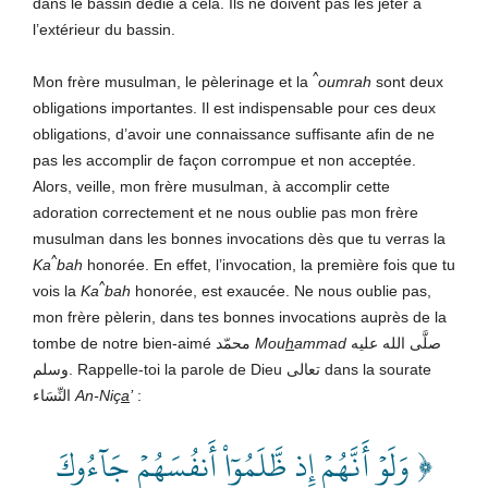
dans le bassin dédié à cela. Ils ne doivent pas les jeter à
l’extérieur du bassin.
^
Mon frère musulman, le pèlerinage et la
oumrah
sont deux
obligations importantes. Il est indispensable pour ces deux
obligations, d’avoir une connaissance suffisante afin de ne
pas les accomplir de façon corrompue et non acceptée.
Alors, veille, mon frère musulman, à accomplir cette
adoration correctement et ne nous oublie pas mon frère
musulman dans les bonnes invocations dès que tu verras la
^
Ka
bah
honorée. En effet, l’invocation, la première fois que tu
^
vois la
Ka
bah
honorée, est exaucée. Ne nous oublie pas,
mon frère pèlerin, dans tes bonnes invocations auprès de la
tombe de notre bien-aimé محمّد
Mou
h
ammad
صلَّى الله عليه
وسلم. Rappelle-toi la parole de Dieu تعالى dans la sourate
النِّسَاء
An-Niç
a
’
:
﴿ وَلَوۡ أَنَّهُمۡ إِذ ظَّلَمُوٓاْ أَنفُسَهُمۡ جَآءُوكَ