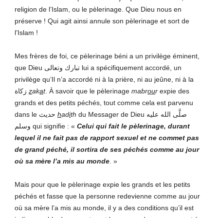
religion de l’Islam, ou le pèlerinage. Que Dieu nous en
préserve ! Qui agit ainsi annule son pèlerinage et sort de
l’Islam !
Mes frères de foi, ce pèlerinage béni a un privilège éminent,
que Dieu تبارك وتعالى lui a spécifiquement accordé, un
privilège qu’Il n’a accordé ni à la prière, ni au jeûne, ni à la
زكاة
z
ak
a
t
. À savoir que le pèlerinage
mabr
ou
r
expie des
grands et des petits péchés, tout comme cela est parvenu
dans le حديث
h
ad
i
th
du Messager de Dieu صلَّى الله عليه
وسلم qui signifie : «
Celui qui fait le pèlerinage, durant
lequel il ne fait pas de rapport sexuel et ne commet pas
de grand péché, il sortira de ses péchés comme au jour
où sa mère l’a mis au monde
. »
Mais pour que le pèlerinage expie les grands et les petits
péchés et fasse que la personne redevienne comme au jour
où sa mère l’a mis au monde, il y a des conditions qu’il est