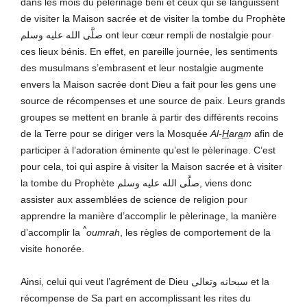
dans les mois du pèlerinage béni et ceux qui se languissent
de visiter la Maison sacrée et de visiter la tombe du Prophète
صلَّى الله عليه وسلم ont leur cœur rempli de nostalgie pour
ces lieux bénis. En effet, en pareille journée, les sentiments
des musulmans s’embrasent et leur nostalgie augmente
envers la Maison sacrée dont Dieu a fait pour les gens une
source de récompenses et une source de paix. Leurs grands
groupes se mettent en branle à partir des différents recoins
de la Terre pour se diriger vers la Mosquée
Al-
H
ar
a
m
afin de
participer à l’adoration éminente qu’est le pèlerinage. C’est
pour cela, toi qui aspire à visiter la Maison sacrée et à visiter
la tombe du Prophète صلَّى الله عليه وسلم, viens donc
assister aux assemblées de science de religion pour
apprendre la manière d’accomplir le pèlerinage, la manière
^
d’accomplir la
oumrah
, les règles de comportement de la
visite honorée.
Ainsi, celui qui veut l’agrément de Dieu سبحانه وتعالى et la
récompense de Sa part en accomplissant les rites du