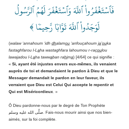
فَٱسۡتَغۡفَرُواْ ٱللَّهَ وَٱسۡتَغۡفَرَ لَهُمُ ٱلرَّسُولُ
لَوَجَدُواْ ٱللَّهَ تَوَّابٗا رَّحِيمٗا ﴾
(
walaw ‘annahoum ‘idh
dh
alam
ou
‘anfouçahoum
ja
’
ou
ka
fastaghfarou l-L
a
ha wastaghfara lahoumou r-raç
ou
lou
lawa
j
adou l-L
a
ha taww
a
ban ra
hi
m
a
) [4/64] ce qui signifie :
«
Si, ayant été injustes envers eux-mêmes, ils venaient
auprès de toi et demandaient le pardon à Dieu et que le
Messager demandait le pardon en leur faveur, ils
verraient que
Dieu
est Celui Qui accepte le repentir et
Qui est Miséricordieux
. »
Ô Dieu pardonne-nous par le degré de Ton Prophète
صلَّى الله عليه وسلم. Fais-nous mourir ainsi que nos bien-
aimés, sur la foi complète.