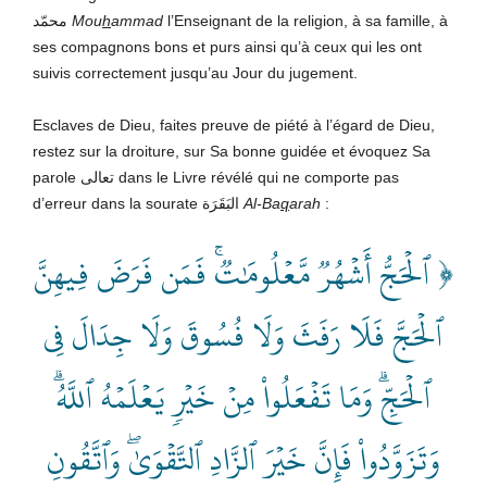
محمّد
Mou
h
ammad
l’Enseignant de la religion, à sa famille, à
ses compagnons bons et purs ainsi qu’à ceux qui les ont
suivis correctement jusqu’au Jour du jugement.
Esclaves de Dieu, faites preuve de piété à l’égard de Dieu,
restez sur la droiture, sur Sa bonne guidée et évoquez Sa
parole تعالى dans le Livre révélé qui ne comporte pas
d’erreur dans la sourate البَقَرَة
Al-Ba
q
arah
:
﴿ ٱلۡحَجُّ أَشۡهُرٞ مَّعۡلُومَٰتٞۚ فَمَن فَرَضَ فِيهِنَّ
ٱلۡحَجَّ فَلَا رَفَثَ وَلَا فُسُوقَ وَلَا جِدَالَ فِي
ٱلۡحَجِّۗ وَمَا تَفۡعَلُواْ مِنۡ خَيۡرٖ يَعۡلَمۡهُ ٱللَّهُۗ
وَتَزَوَّدُواْ فَإِنَّ خَيۡرَ ٱلزَّادِ ٱلتَّقۡوَىٰۖ وَٱتَّقُونِ