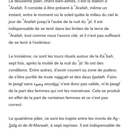
Le deuxième pilier, chers bien-aimés, c’est la station à
^
^
Arafah
. Il consiste à être présent à
Arafah
, même un
instant, entre le moment où le soleil quitte le milieu du ciel le
^
^
jour de
Arafah
jusqu’à l’aube de la nuit du
i
d
. Il est
indispensable de se tenir dans les limites de la terre de
^
Arafah
, tout comme nous l’avons cité, et il n’est pas suffisant
de se tenir à l’extérieur.
^
Le troisième, ce sont les tours rituels autour de la
Ka
bah
,
^
sept fois, après la moitié de la nuit du
i
d
. Ils ont des
conditions. Entre autres, d’avoir couvert sa zone de pudeur,
de s’être purifié de toute
na
ja
çah
et des deux
h
adath
. Faire
le
t
aw
a
f
sans وضوء
woud
ou
’
n’est donc pas valide, ni le
t
aw
a
f
de la part des femmes qui ont les menstrues. Cela se produit
en effet de la part de certaines femmes et ce n’est pas
correct.
Le quatrième pilier, ce sont les trajets entre les monts de
A
s
–
S
af
a
et de
Al-Marwah
, à sept reprises. Il est indispensable de