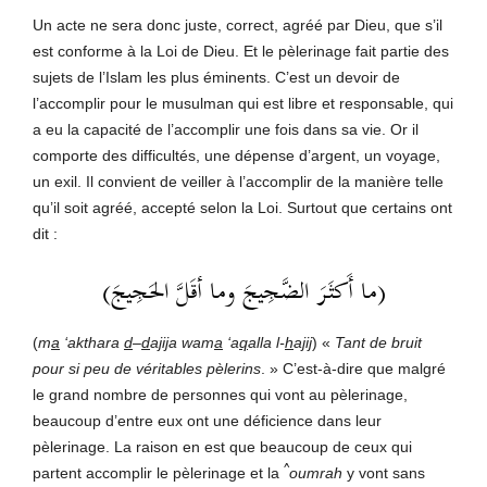
Un acte ne sera donc juste, correct, agréé par Dieu, que s’il
est conforme à la Loi de Dieu. Et le pèlerinage fait partie des
sujets de l’Islam les plus éminents. C’est un devoir de
l’accomplir pour le musulman qui est libre et responsable, qui
a eu la capacité de l’accomplir une fois dans sa vie. Or il
comporte des difficultés, une dépense d’argent, un voyage,
un exil. Il convient de veiller à l’accomplir de la manière telle
qu’il soit agréé, accepté selon la Loi. Surtout que certains ont
dit :
(ما أَكثَرَ الضَّجِيجَ وما أقَلَّ الحَجِيجَ)
(
m
a
‘akthara
d
–
d
a
jij
a wam
a
‘a
q
alla l-
h
a
jij
) «
Tant de bruit
pour si peu de véritables pèlerins
. » C’est-à-dire que malgré
le grand nombre de personnes qui vont au pèlerinage,
beaucoup d’entre eux ont une déficience dans leur
pèlerinage. La raison en est que beaucoup de ceux qui
^
partent accomplir le pèlerinage et la
oumrah
y vont sans