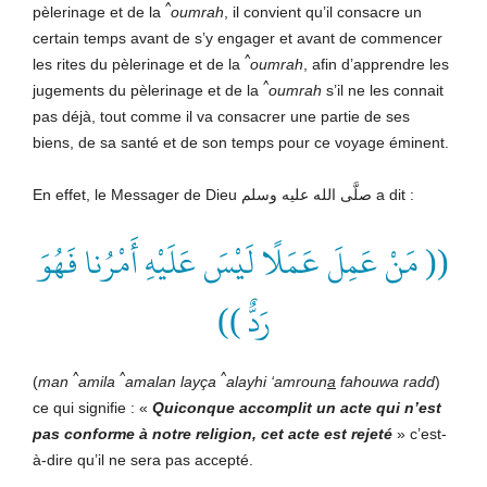
^
pèlerinage et de la
oumrah
, il convient qu’il consacre un
certain temps avant de s’y engager et avant de commencer
^
les rites du pèlerinage et de la
oumrah
, afin d’apprendre les
^
jugements du pèlerinage et de la
oumrah
s’il ne les connait
pas déjà, tout comme il va consacrer une partie de ses
biens, de sa santé et de son temps pour ce voyage éminent.
En effet, le Messager de Dieu صلَّى الله عليه وسلم a dit :
(( مَنْ عَمِلَ عَمَلًا لَيْسَ عَلَيْهِ أَمْرُنا فَهُوَ
رَدٌّ ))
^
^
^
(
man
amila
amalan layça
alayhi ‘amroun
a
fahouwa radd
)
ce qui signifie : «
Quiconque accomplit un acte qui n’est
pas conforme à notre religion, cet acte est rejeté
» c’est-
à-dire qu’il ne sera pas accepté.