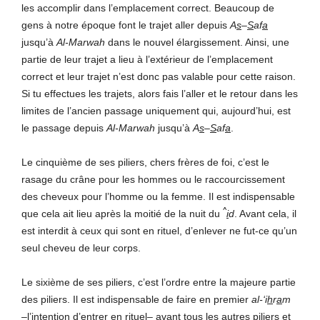
les accomplir dans l’emplacement correct. Beaucoup de
gens à notre époque font le trajet aller depuis
A
s
–
S
af
a
jusqu’à
Al-Marwah
dans le nouvel élargissement. Ainsi, une
partie de leur trajet a lieu à l’extérieur de l’emplacement
correct et leur trajet n’est donc pas valable pour cette raison.
Si tu effectues les trajets, alors fais l’aller et le retour dans les
limites de l’ancien passage uniquement qui, aujourd’hui, est
le passage depuis
Al-Marwah
jusqu’à
A
s
–
S
af
a
.
Le cinquième de ses piliers, chers frères de foi, c’est le
rasage du crâne pour les hommes ou le raccourcissement
des cheveux pour l’homme ou la femme. Il est indispensable
^
que cela ait lieu après la moitié de la nuit du
i
d
. Avant cela, il
est interdit à ceux qui sont en rituel, d’enlever ne fut-ce qu’un
seul cheveu de leur corps.
Le sixième de ses piliers, c’est l’ordre entre la majeure partie
des piliers. Il est indispensable de faire en premier
al-‘i
h
r
a
m
–l’intention d’entrer en rituel– avant tous les autres piliers et