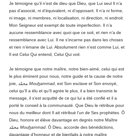
Je témoigne qu’il n’est de dieu que Dieu, que Lui seul Il n’a
pas d’associé, ni d’équivalent, ni d’opposant. Il n’a ni forme,
ni image, ni membres, ni localisation, ni direction, ni endroit.
Mon Seigneur est exempt de toute imperfection. Il n’a
aucune ressemblance avec quoi que ce soit, et rien n’a de
ressemblance avec Lui. Il ne s’incarne pas dans les choses
et rien n’émane de Lui. Absolument rien n’est comme Lui, et
Il est Celui Qui entend, Celui Qui voit.
Je témoigne que notre maître, notre bien-aimé, celui qui est
le plus éminent pour nous, notre guide et la cause de notre
joie, محمّد
Mou
h
ammad
, est Son esclave et Son envoyé,
celui qu’Il a élu et qu’Il agrée le plus, il a bien transmis le
message, il s’est acquitté de ce qui lui a été confié et il a
porté le conseil à la communauté. Que Dieu le rétribue pour
nous du meilleur dont Il ait rétribué l’un de Ses prophètes. Ô
Dieu, honore et élève davantage en degrés notre Maître
محمّد
Mou
h
ammad
. Ô Dieu, accorde des bénédictions,
davantage d’honneur et de bienfaits à notre maître