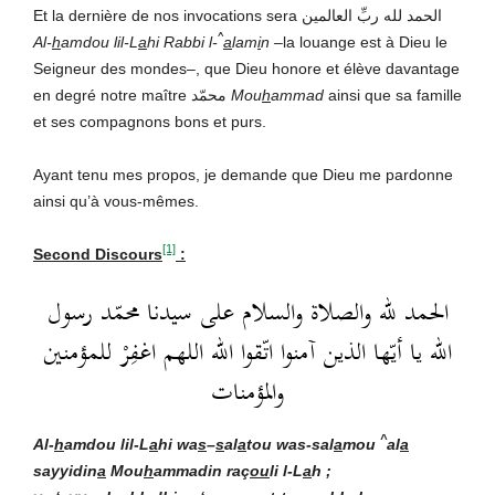
Et la dernière de nos invocations sera الحمد لله ربِّ العالمين
^
Al-
h
amdou lil-L
a
hi Rabbi l-
a
lam
i
n
–la louange est à Dieu le
Seigneur des mondes–, que Dieu honore et élève davantage
en degré notre maître محمّد
Mou
h
ammad
ainsi que sa famille
et ses compagnons bons et purs.
Ayant tenu mes propos, je demande que Dieu me pardonne
ainsi qu’à vous-mêmes.
[1]
Second Discours
:
الحمد لله والصلاة والسلام على سيدنا محمّد رسول
الله يا أيّها الذين آمنوا اتّقوا الله اللهم اغفِرْ للمؤمنين
والمؤمنات
^
Al-
h
amdou lil-L
a
hi wa
s
–
s
al
a
t
ou wa
s-sal
a
mou
al
a
sayyidin
a
Mou
h
ammadin raç
ou
li l-L
a
h ;