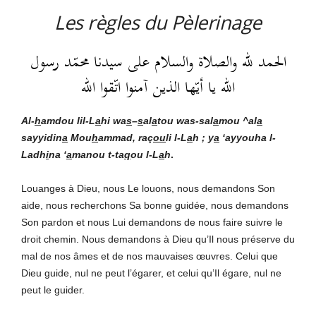
Les règles du Pèlerinage
الحمد لله والصلاة والسلام على سيدنا محمّد رسول
الله يا أيّها الذين آمنوا اتّقوا الله
Al-
h
amdou lil-L
a
hi
wa
s
–
s
al
a
tou was-sal
a
mou ^al
a
sayyidin
a
Mou
h
ammad, raç
ou
li l-L
a
h ; y
a
‘ayyouha l-
Ladh
i
na ‘
a
manou t-ta
q
ou l-L
a
h
.
Louanges à Dieu, nous Le louons, nous demandons Son
aide, nous recherchons Sa bonne guidée, nous demandons
Son pardon et nous Lui demandons de nous faire suivre le
droit chemin. Nous demandons à Dieu qu’Il nous préserve du
mal de nos âmes et de nos mauvaises œuvres. Celui que
Dieu guide, nul ne peut l’égarer, et celui qu’Il égare, nul ne
peut le guider.