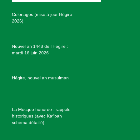
o
g
r
b
s
o
r
e
e
P
Coloriages (mise à jour Hégire
k
a
s
r
2026)
m
t
o
j
e
Nouvel an 1448 de l’Hégire :
t
mardi 16 juin 2026
s
d
e
B
Hégire, nouvel an musulman
i
e
n
f
La Mecque honorée : rappels
a
historiques (avec Ka^bah
i
schéma détaillé)
s
a