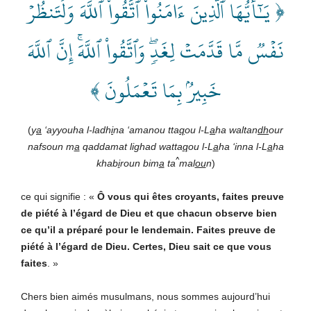
﴿ يَـٰٓأَيُّهَا ٱلَّذِينَ ءَامَنُواْ ٱتَّقُواْ ٱللَّهَ وَلۡتَنظُرۡ
نَفۡسٞ مَّا قَدَّمَتۡ لِغَدٖۖ وَٱتَّقُواْ ٱللَّهَۚ إِنَّ ٱللَّهَ
خَبِيرُۢ بِمَا تَعۡمَلُونَ ﴾
(
y
a
‘ayyouha l-ladh
i
na ‘amanou tta
q
ou l-L
a
ha waltan
dh
our
nafsoun m
a
qaddamat lighad watta
q
ou l-L
a
ha ‘inna l-L
a
ha
^
khab
i
roun bim
a
ta
mal
ou
n
)
ce qui signifie : «
Ô vous qui êtes croyants, faites preuve
de piété à l’égard de
Dieu
et que chacun observe bien
ce qu’il a préparé pour le lendemain. Faites preuve de
piété à l’égard de
Dieu
. Certes,
Dieu
sait ce que vous
faites
. »
Chers bien aimés musulmans, nous sommes aujourd’hui