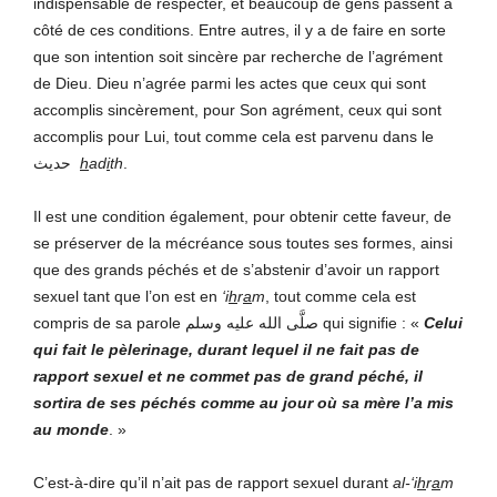
indispensable de respecter, et beaucoup de gens passent à
côté de ces conditions. Entre autres, il y a de faire en sorte
que son intention soit sincère par recherche de l’agrément
de Dieu. Dieu n’agrée parmi les actes que ceux qui sont
accomplis sincèrement, pour Son agrément, ceux qui sont
accomplis pour Lui, tout comme cela est parvenu dans le
حديث
h
ad
i
th
.
Il est une condition également, pour obtenir cette faveur, de
se préserver de la mécréance sous toutes ses formes, ainsi
que des grands péchés et de s’abstenir d’avoir un rapport
sexuel tant que l’on est en
‘i
h
r
a
m
, tout comme cela est
compris de sa parole صلَّى الله عليه وسلم qui signifie : «
Celui
qui fait le pèlerinage, durant lequel il ne fait pas de
rapport sexuel et ne commet pas de grand péché, il
sortira de ses péchés comme au jour où sa mère l’a mis
au monde
. »
C’est-à-dire qu’il n’ait pas de rapport sexuel durant
al-‘i
h
r
a
m