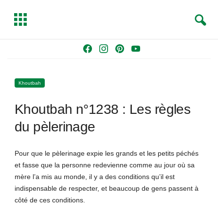
S
T
e
o
a
g
Skip
F
I
P
Y
r
g
to
a
n
i
o
c
l
content
c
s
n
u
h
e
Khoutbah
e
t
t
T
b
a
e
u
Khoutbah n°1238 : Les règles
o
g
r
b
o
r
e
e
du pèlerinage
k
a
s
m
t
Pour que le pèlerinage expie les grands et les petits péchés
et fasse que la personne redevienne comme au jour où sa
mère l’a mis au monde, il y a des conditions qu’il est
indispensable de respecter, et beaucoup de gens passent à
côté de ces conditions.