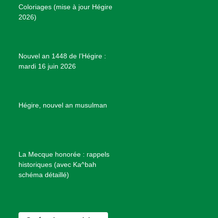
Coloriages (mise à jour Hégire
k
a
s
r
2026)
m
t
o
j
e
Nouvel an 1448 de l’Hégire :
t
mardi 16 juin 2026
s
d
e
B
Hégire, nouvel an musulman
i
e
n
f
La Mecque honorée : rappels
a
historiques (avec Ka^bah
i
schéma détaillé)
s
a
n