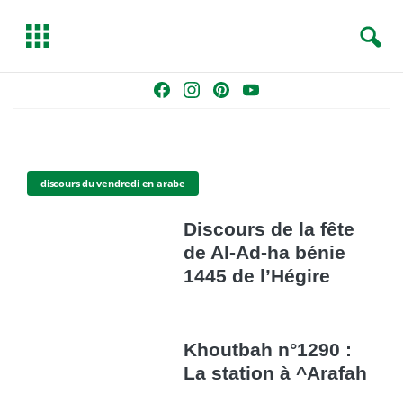
S
T
e
o
a
g
Skip
F
I
P
Y
r
g
to
a
n
i
o
c
l
content
c
s
n
u
h
e
e
t
t
T
b
a
e
u
discours du vendredi en arabe
o
g
r
b
o
r
e
e
Discours de la fête
k
a
s
de Al-Ad-ha bénie
m
t
1445 de l’Hégire
Khoutbah n°1290 :
La station à ^Arafah