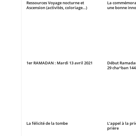
Ressources Voyage nocturne et
La commémorat
Ascension (activités, coloriage…)
une bonne inno
1er RAMADAN : Mardi 13 avril 2021
Début Ramadan 
29 cha^ban 14
La félicité de la tombe
L’appel à la pri
prière