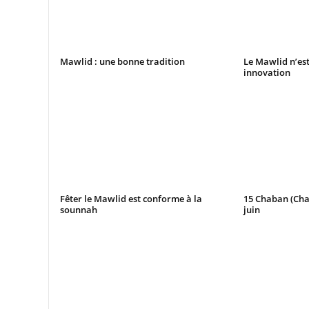
Mawlid : une bonne tradition
Le Mawlid n’es
innovation
Fêter le Mawlid est conforme à la
15 Chaban (Cha
sounnah
juin