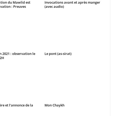
ion du Mawlid est
Invocations avant et après manger
vation : Preuves
(avec audio)
2021 : observation le
Le pont (as-sirat)
42H
ère et l’annonce de la
Mon Chaykh