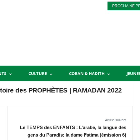
PROCHAINE P
NTS
CULTURE
CORAN & HADITH
JEUNE
23 | LOUT لوط عليه السلام | Histoire des PROPHÈTES | RAMADAN 2022
Article suivant
Le TEMPS des ENFANTS : L’arabe, la langue des
gens du Paradis; la dame Fatima (émission 6)