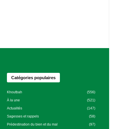
Catégories populaires
Khoutbah
(556)
À la une
(521)
Actualités
(147)
Sagesses et rappels
(58)
Prédestination du bien et du mal
(97)