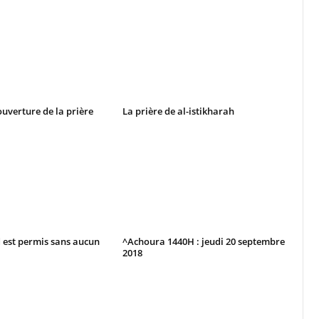
ouverture de la prière
La prière de al-istikharah
d est permis sans aucun
^Achoura 1440H : jeudi 20 septembre
2018