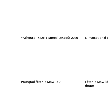
^Achoura 1442H : samedi 29 août 2020
L’invocation d’
Pourquoi fêter le Mawlid ?
Fêter le Mawli
doute