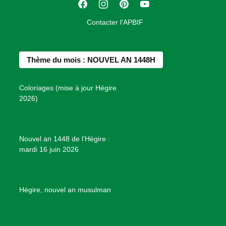
F
I
P
Y
i
a
n
i
o
o
Contacter l'APBIF
c
s
n
u
n
e
t
t
T
d
b
a
e
u
e
Thème du mois : NOUVEL AN 1448H
o
g
r
b
s
o
r
e
e
P
Coloriages (mise à jour Hégire
k
a
s
r
2026)
m
t
o
j
e
Nouvel an 1448 de l’Hégire :
t
mardi 16 juin 2026
s
d
e
B
Hégire, nouvel an musulman
i
e
n