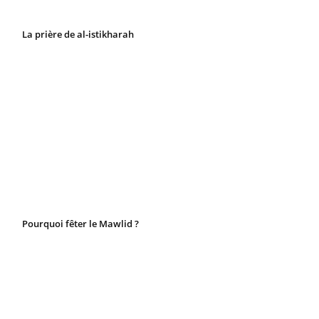
La prière de al-istikharah
Pourquoi fêter le Mawlid ?