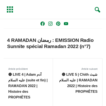
S
T
e
o
a
g
Skip
F
I
P
Y
r
g
to
a
n
i
o
c
l
content
c
s
n
u
h
e
4 RAMADAN رمضان : EMISSION Radio
e
t
t
T
Sunnite spécial Ramadan 2022 (n°7)
b
a
e
u
o
g
r
b
o
r
e
e
k
a
s
Article précédent
Article suivant
m
t
🔴 LIVE 5 | Chith شيث
🔴 LIVE 4 | Adam آدم
عليه السلام | RAMADAN
عليه السلام (suite et fin) |
RAMADAN 2022 |
2022 | Histoire des
Histoire des
PROPHÈTES
PROPHÈTES