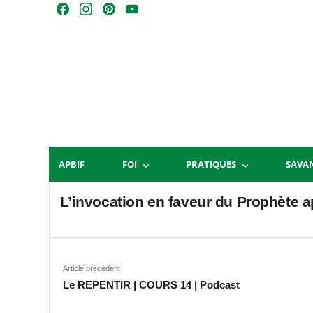
Skip
F
I
P
Y
to
a
n
i
o
content
c
s
n
u
e
t
t
T
b
a
e
u
o
g
r
b
o
r
e
e
k
a
s
m
t
APBIF
FOI
PRATIQUES
SAVA
L’invocation en faveur du Prophète 
Article précédent
Le REPENTIR | COURS 14 | Podcast