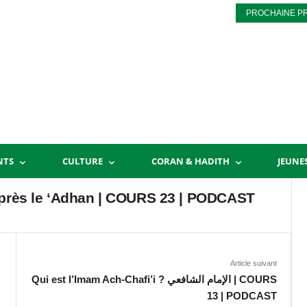
PROCHAINE P
NTS
CULTURE
CORAN & HADITH
JEUNE
après le ‘Adhan | COURS 23 | PODCAST
Article suivant
Qui est l’Imam Ach-Chafi’i ? الإمام الشافعي | COURS
13 | PODCAST