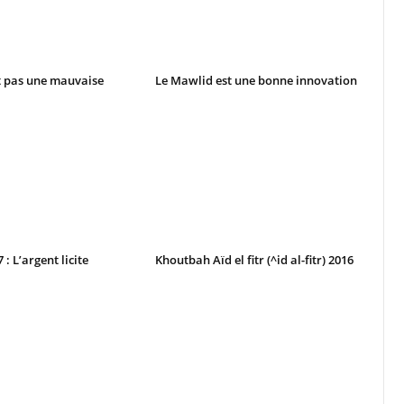
t pas une mauvaise
Le Mawlid est une bonne innovation
: L’argent licite
Khoutbah Aïd el fitr (^id al-fitr) 2016