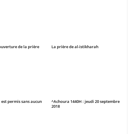
ouverture de la prière
La prière de al-istikharah
d est permis sans aucun
^Achoura 1440H : jeudi 20 septembre
2018