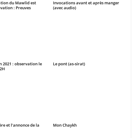
ion du Mawlid est
Invocations avant et après manger
vation : Preuves
(avec audio)
2021 : observation le
Le pont (as-sirat)
42H
ère et l’annonce de la
Mon Chaykh