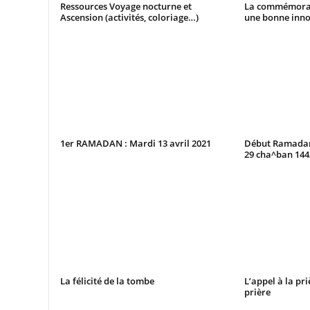
Ressources Voyage nocturne et
La commémorat
Ascension (activités, coloriage…)
une bonne inno
1er RAMADAN : Mardi 13 avril 2021
Début Ramadan 
29 cha^ban 14
La félicité de la tombe
L’appel à la pri
prière