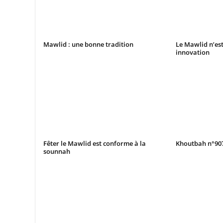
Mawlid : une bonne tradition
Le Mawlid n’es
innovation
Fêter le Mawlid est conforme à la
Khoutbah n°907 
sounnah