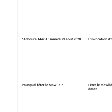
^Achoura 1442H : samedi 29 août 2020
L’invocation d’
Pourquoi fêter le Mawlid ?
Fêter le Mawli
doute