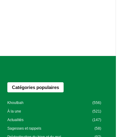
Catégories populaires
Khoutbah
(556)
À la une
(521)
Actualités
(147)
Sagesses et rappels
(58)
Prédestination du bien et du mal
(97)