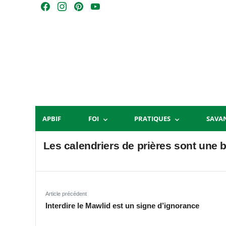
Skip
F
I
P
Y
to
a
n
i
o
content
c
s
n
u
e
t
t
T
b
a
e
u
o
g
r
b
o
r
e
e
k
a
s
m
t
APBIF
FOI
PRATIQUES
SAVA
Les calendriers de prières sont une 
Article précédent
Interdire le Mawlid est un signe d’ignorance