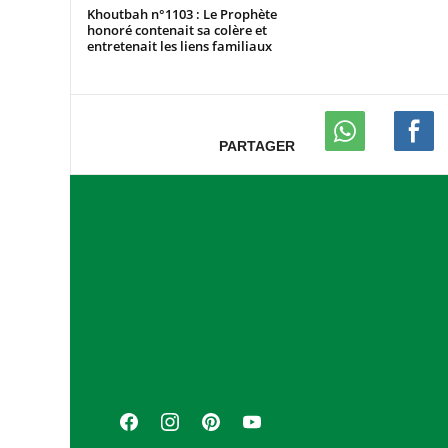
Khoutbah n°1103 : Le Prophète
honoré contenait sa colère et
entretenait les liens familiaux
PARTAGER
A
s
s
o
c
i
a
F
I
P
Y
t
a
n
i
o