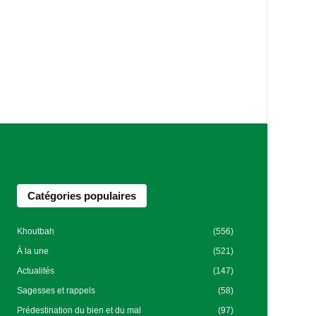
Catégories populaires
Khoutbah
(556)
À la une
(521)
Actualités
(147)
Sagesses et rappels
(58)
Prédestination du bien et du mal
(97)