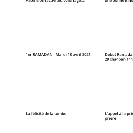
Ascension (activités, coloriage…)
une bonne inno
1er RAMADAN : Mardi 13 avril 2021
Début Ramadan 
29 cha^ban 14
La félicité de la tombe
L’appel à la pri
prière