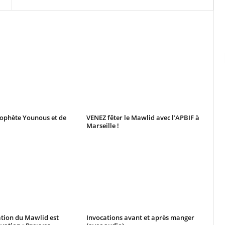
rophète Younous et de
VENEZ fêter le Mawlid avec l’APBIF à
Marseille !
ion du Mawlid est
Invocations avant et après manger