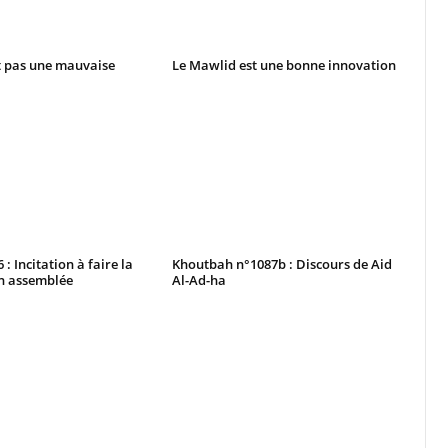
t pas une mauvaise
Le Mawlid est une bonne innovation
: Incitation à faire la
Khoutbah n°1087b : Discours de Aid
en assemblée
Al-Ad-ha