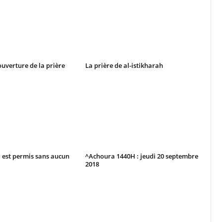
ouverture de la prière
La prière de al-istikharah
d est permis sans aucun
^Achoura 1440H : jeudi 20 septembre
2018