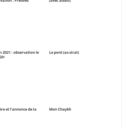
vation : Preuves
(avec audio)
2021 : observation le
Le pont (as-sirat)
42H
ère et l’annonce de la
Mon Chaykh