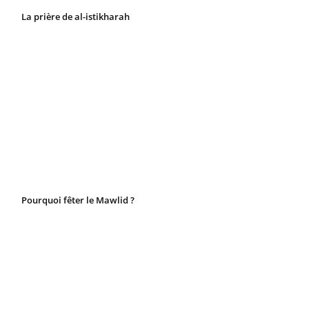
La prière de al-istikharah
Pourquoi fêter le Mawlid ?