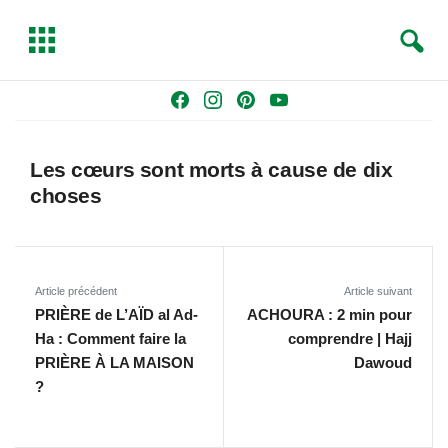
S
T
e
o
a
g
Skip
F
I
P
Y
r
g
to
a
n
i
o
c
l
content
c
s
n
u
h
e
Les cœurs sont morts à cause de dix
e
t
t
T
choses
b
a
e
u
o
g
r
b
o
r
e
e
k
a
s
Article précédent
Article suivant
m
t
PRIÈRE de L’AÏD al Ad-
ACHOURA : 2 min pour
Ha : Comment faire la
comprendre | Hajj
PRIÈRE À LA MAISON
Dawoud
?