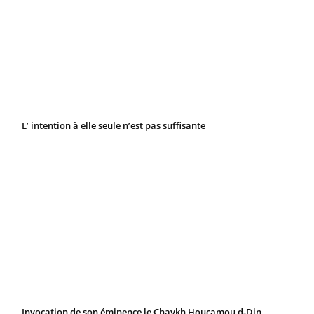
L’ intention à elle seule n’est pas suffisante
Invocation de son éminence le Chaykh Houçamou d-Din