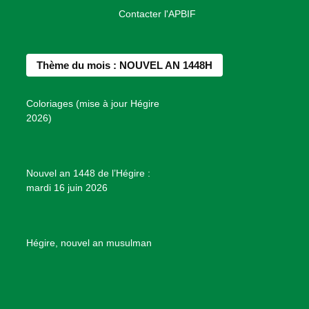
a
n
i
o
o
Contacter l'APBIF
c
s
n
u
n
e
t
t
T
d
b
a
e
u
e
Thème du mois : NOUVEL AN 1448H
o
g
r
b
s
o
r
e
e
P
Coloriages (mise à jour Hégire
k
a
s
r
2026)
m
t
o
j
e
Nouvel an 1448 de l’Hégire :
t
mardi 16 juin 2026
s
d
e
B
Hégire, nouvel an musulman
i
e
n
f