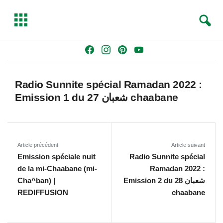
S
T
e
o
a
g
Skip
F
I
P
Y
r
g
to
a
n
i
o
c
l
content
c
s
n
u
h
e
Radio Sunnite spécial Ramadan 2022 :
e
t
t
T
Emission 1 du 27 شعبان chaabane
b
a
e
u
o
g
r
b
o
r
e
e
k
a
s
Article précédent
Article suivant
m
t
Emission spéciale nuit
Radio Sunnite spécial
de la mi-Chaabane (mi-
Ramadan 2022 :
Cha^ban) |
Emission 2 du 28 شعبان
REDIFFUSION
chaabane