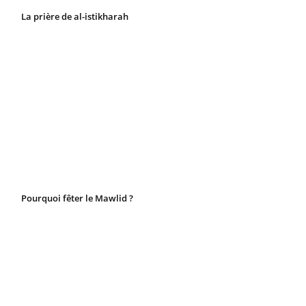
La prière de al-istikharah
Pourquoi fêter le Mawlid ?