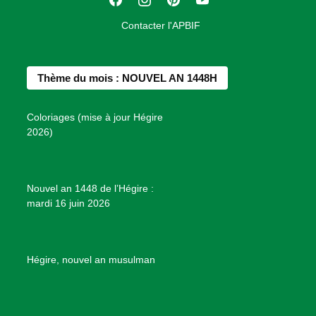
F
I
P
Y
i
a
n
i
o
o
Contacter l'APBIF
c
s
n
u
n
e
t
t
T
d
b
a
e
u
e
Thème du mois : NOUVEL AN 1448H
o
g
r
b
s
o
r
e
e
P
Coloriages (mise à jour Hégire
k
a
s
r
2026)
m
t
o
j
e
Nouvel an 1448 de l’Hégire :
t
mardi 16 juin 2026
s
d
e
B
Hégire, nouvel an musulman
i
e
n