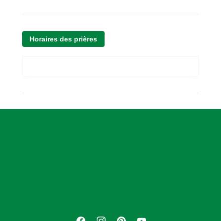
Horaires des prières
A
s
s
o
c
i
a
t