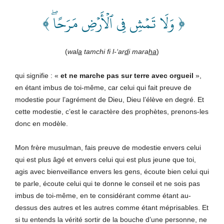
﴿ وَلَا تَمۡشِ فِي ٱلۡأَرۡضِ مَرَحًاۖ ﴾
(
wal
a
tamchi fi l-‘ar
d
i mara
ha
)
qui signifie : «
et ne marche pas sur terre avec orgueil
»,
en étant imbus de toi-même, car celui qui fait preuve de
modestie pour l’agrément de Dieu, Dieu l’élève en degré. Et
cette modestie, c’est le caractère des prophètes, prenons-les
donc en modèle.
Mon frère musulman, fais preuve de modestie envers celui
qui est plus âgé et envers celui qui est plus jeune que toi,
agis avec bienveillance envers les gens, écoute bien celui qui
te parle, écoute celui qui te donne le conseil et ne sois pas
imbus de toi-même, en te considérant comme étant au-
dessus des autres et les autres comme étant méprisables. Et
si tu entends la vérité sortir de la bouche d’une personne, ne