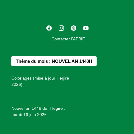
c
i
a
t
F
I
P
Y
i
a
n
i
o
o
Contacter l'APBIF
c
s
n
u
n
e
t
t
T
d
b
a
e
u
e
Thème du mois : NOUVEL AN 1448H
o
g
r
b
s
o
r
e
e
P
Coloriages (mise à jour Hégire
k
a
s
r
2026)
m
t
o
j
e
Nouvel an 1448 de l’Hégire :
t
mardi 16 juin 2026
s
d
e