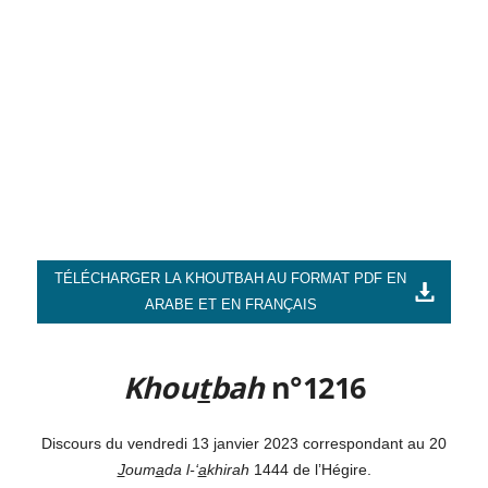
TÉLÉCHARGER LA KHOUTBAH AU FORMAT PDF EN
ARABE ET EN FRANÇAIS
Khou
t
bah
n°1216
Discours du vendredi 13 janvier 2023 correspondant au 20
J
oum
a
da l-‘
a
khirah
1444 de l’Hégire.