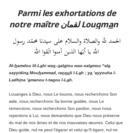
Parmi les exhortations de
notre maître لقمان Lou
q
m
a
n
الحمد لله والصلاة والسلام على سيدنا محمّد رسول
الله يا أيّها الذين آمنوا اتّقوا الله
Al-
h
amdou lil-L
a
hi
wa
s
–
s
al
a
tou was-sal
a
mou ^al
a
sayyidin
a
Mou
h
ammad, raç
ou
li l-L
a
h ; y
a
‘ayyouha l-
Ladh
i
na ‘
a
manou t-ta
q
ou l-L
a
h
.
Louanges à Dieu, nous Le louons, nous recherchons Son
aide, nous recherchons Sa bonne guidée, nous Le
remercions, nous recherchons Son pardon, nous nous
repentons à Lui, nous demandons que Dieu nous préserve
du mal de nos âmes et de nos mauvaises œuvres. Celui que
Dieu guide, nul ne peut l’égarer et celui qu’Il égare, nul ne