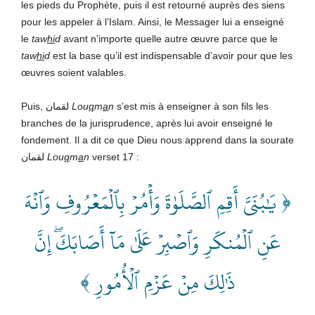
les pieds du Prophète, puis il est retourné auprès des siens
pour les appeler à l’Islam. Ainsi, le Messager lui a enseigné
le
taw
hi
d
avant n’importe quelle autre œuvre parce que le
taw
hi
d
est la base qu’il est indispensable d’avoir pour que les
œuvres soient valables.
Puis, لقمان
Lou
q
m
a
n
s’est mis à enseigner à son fils les
branches de la jurisprudence, après lui avoir enseigné le
fondement. Il a dit ce que Dieu nous apprend dans la sourate
لقمان
Lou
q
m
a
n
verset 17 :
﴿ يَٰبُنَيَّ أَقِمِ ٱلصَّلَوٰةَ وَأۡمُرۡ بِٱلۡمَعۡرُوفِ وَٱنۡهَ
عَنِ ٱلۡمُنكَرِ وَٱصۡبِرۡ عَلَىٰ مَآ أَصَابَكَۖ إِنَّ
ذَٰلِكَ مِنۡ عَزۡمِ ٱلۡأُمُورِ ﴾