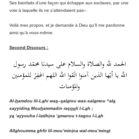
Ses bienfaits d’une façon qui échappe aux esclaves, par une
voie à laquelle ils ne s’attendaient pas–.
Voilà mes propos, et je demande à Dieu qu’Il me pardonne
ainsi qu’à vous-même.
Second Discours :
الحمد لله والصلاة والسلام على سيدنا محمّد رسول
الله يا أيّها الذين آمنوا اتّقوا الله اللهم اغفِرْ للمؤمنين
والمؤمنات
Al-
h
amdou lil-L
a
hi wa
s
–
s
al
a
tou was-sal
a
mou ^al
a
sayyidin
a
Mou
h
ammadin raç
ou
li l-L
a
h ;
y
a
‘ayyouha l-ladh
i
na ‘
a
manou t-ta
q
ou l-L
a
h
.
All
a
houmma ghfir lil-mou’min
i
na wal-mou’min
a
t
.