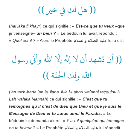
(( هل لك في خير ))
(
hal laka f
i
khayr
) ce qui signifie : «
Est-ce que tu veux
–que
je t’enseigne–
un bien ?
» Le bédouin lui avait répondu :
«
Quel est-il ?
» Alors le Prophète عليه الصلاة والسلام lui a dit :
(( أن تشهد أن لا إله إلّا الله وأنّي رسول
الله ولك الجنّة ))
(
‘an tach-hada ‘an l
a
‘il
a
ha ‘il-la l-L
a
hou wa’ann
i
raç
ou
lou l-
L
a
h walaka l-
j
annah
) ce qui signifie : «
C’est que tu
témoignes qu’il n’est de dieu que Dieu et que je suis le
Messager de Dieu et tu auras ainsi le Paradis.
» Le
bédouin lui demanda alors : «
Y a-t-il quelqu’un qui témoigne
en ta faveur ?
» Le Prophète عليه الصلاة والسلام lui répondit :