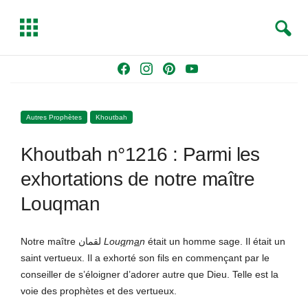
S
T
e
o
a
g
Skip
F
I
P
Y
r
g
to
a
n
i
o
c
l
content
c
s
n
u
h
e
Autres Prophètes
Khoutbah
e
t
t
T
b
a
e
u
Khoutbah n°1216 : Parmi les
o
g
r
b
o
r
e
e
exhortations de notre maître
k
a
s
Louqman
m
t
Notre maître لقمان
Lou
q
m
a
n
était un homme sage. Il était un
saint vertueux. Il a exhorté son fils en commençant par le
conseiller de s’éloigner d’adorer autre que Dieu. Telle est la
voie des prophètes et des vertueux.