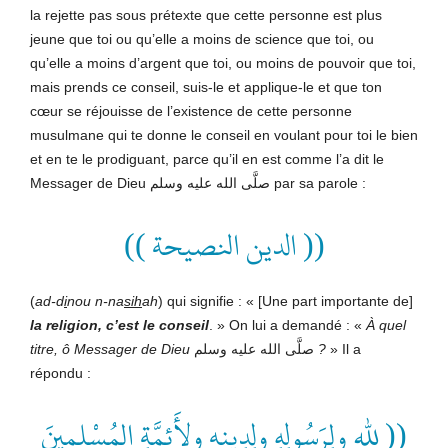
la rejette pas sous prétexte que cette personne est plus
jeune que toi ou qu’elle a moins de science que toi, ou
qu’elle a moins d’argent que toi, ou moins de pouvoir que toi,
mais prends ce conseil, suis-le et applique-le et que ton
cœur se réjouisse de l’existence de cette personne
musulmane qui te donne le conseil en voulant pour toi le bien
et en te le prodiguant, parce qu’il en est comme l’a dit le
Messager de Dieu صلَّى الله عليه وسلم par sa parole :
(( الدين النصيحة ))
(
ad-d
i
nou n-na
sih
ah
) qui signifie : « [Une part importante de]
la religion, c’est le conseil
. » On lui a demandé : «
À quel
titre, ô Messager de Dieu
صلَّى الله عليه وسلم
?
» Il a
répondu :
(( للهِ ولِرَسُولِهِ ولِدِينِهِ ولِأَئِمَّةِ المُسْلِمِينَ