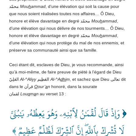
محمّد
Mou
h
ammad
, d’une élévation qui soit la cause pour
que nous soient réalisées toutes nos affaires… Ô Dieu,
honore et élève davantage en degré محمّد
Mou
h
ammad
,
d’une élévation qui nous délivre de nos tourments… Ô Dieu,
honore et élève davantage en degré محمّد
Mou
h
ammad
,
d’une élévation qui nous protège du mal de nos ennemis, et
préserve sa communauté ainsi que sa famille.
Ceci étant dit, esclaves de Dieu, je vous recommande, ainsi
qu’à moi-même, de faire preuve de piété à l’égard de Dieu
العَلِيّ
Al-^Aliyy
العَظِيم
Al-^A
dhi
m
, et sachez que Dieu تعالى dit
dans le قرآن
Q
our’
a
n
honoré, dans la sourate
لقمان
Lou
q
m
a
n
au verset 13 :
وَإِذۡ قَالَ لُقۡمَٰنُ لِٱبۡنِهِۦ وَهُوَ يَعِظُهُۥ يَٰبُنَيَّ
﴿
لَا تُشۡرِكۡ بِٱللَّهِۖ إِنَّ ٱلشِّرۡكَ لَظُلۡمٌ عَظِيمٞ ﴾