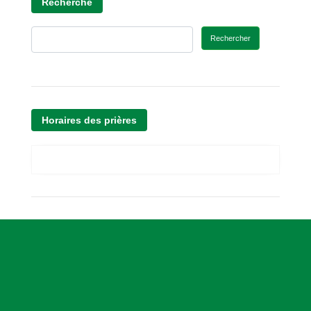
Recherche
Rechercher
Horaires des prières
A
s
s
o