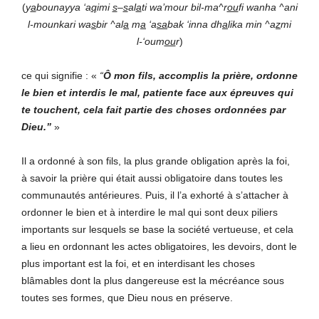
(
y
a
bounayya ‘a
q
imi
s
–
s
al
a
ti wa’mour bil-ma^r
ou
fi wanha ^ani
l-mounkari wa
s
bir ^al
a
m
a
‘a
sa
bak ‘inna dh
a
lika min ^a
z
mi
l-‘oum
ou
r
)
ce qui signifie : «
“
Ô mon fils, accomplis la prière, ordonne
le bien et interdis le mal, patiente face aux épreuves qui
te touchent, cela fait partie des choses ordonnées par
Dieu.”
»
Il a ordonné à son fils, la plus grande obligation après la foi,
à savoir la prière qui était aussi obligatoire dans toutes les
communautés antérieures. Puis, il l’a exhorté à s’attacher à
ordonner le bien et à interdire le mal qui sont deux piliers
importants sur lesquels se base la société vertueuse, et cela
a lieu en ordonnant les actes obligatoires, les devoirs, dont le
plus important est la foi, et en interdisant les choses
blâmables dont la plus dangereuse est la mécréance sous
toutes ses formes, que Dieu nous en préserve.