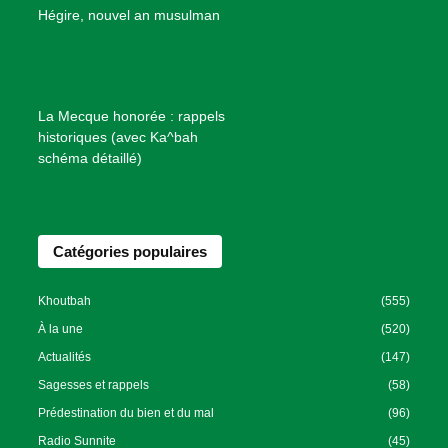
B
Hégire, nouvel an musulman
i
e
n
f
La Mecque honorée : rappels
a
historiques (avec Ka^bah
i
schéma détaillé)
s
a
n
Catégories populaires
c
e
I
Khoutbah
(555)
s
À la une
(520)
l
Actualités
(147)
a
Sagesses et rappels
(58)
m
Prédestination du bien et du mal
(96)
i
Radio Sunnite
(45)
q