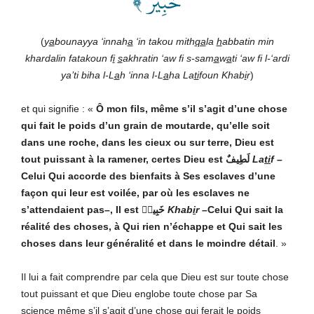
خَبِيرٞ ﴾
(
y
a
bounayya ‘innah
a
‘in takou mith
qa
la
h
abbatin min
khardalin fatakoun f
i
s
akhratin ‘aw fi s-sam
a
w
a
ti ‘aw fi l-‘ardi
ya’ti biha l-L
a
h ‘inna l-L
a
ha La
ti
foun Khab
i
r
)
et qui signifie : «
Ô mon fils, même s’il s’agit d’une chose
qui fait le poids d’un grain de moutarde, qu’elle soit
dans une roche, dans les cieux ou sur terre, Dieu est
tout puissant à la ramener, certes Dieu est
لَطِيفٌ
La
ti
f
–
Celui Qui accorde des bienfaits à Ses esclaves d’une
façon qui leur est voilée, par où les esclaves ne
s’attendaient pas–, Il est
خَبِيرٞ
Khab
i
r
–Celui Qui sait la
réalité des choses, à Qui rien n’échappe et Qui sait les
choses dans leur généralité et dans le moindre détail
.
»
Il lui a fait comprendre par cela que Dieu est sur toute chose
tout puissant et que Dieu englobe toute chose par Sa
science même s’il s’agit d’une chose qui ferait le poids