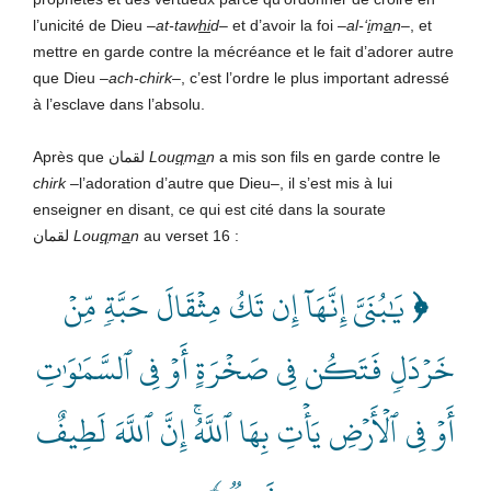
l’unicité de Dieu –
at-taw
hi
d
– et d’avoir la foi –
al-‘
i
m
a
n
–, et
mettre en garde contre la mécréance et le fait d’adorer autre
que Dieu –
ach-chirk–
, c’est l’ordre le plus important adressé
à l’esclave dans l’absolu.
Après que لقمان
Lou
q
m
a
n
a mis son fils en garde contre le
chirk
–l’adoration d’autre que Dieu–, il s’est mis à lui
enseigner en disant, ce qui est cité dans la sourate
لقمان
Lou
q
m
a
n
au verset 16 :
يَٰبُنَيَّ إِنَّهَآ إِن تَكُ مِثۡقَالَ حَبَّةٖ مِّنۡ
﴿
خَرۡدَلٖ فَتَكُن فِي صَخۡرَةٍ أَوۡ فِي ٱلسَّمَٰوَٰتِ
أَوۡ فِي ٱلۡأَرۡضِ يَأۡتِ بِهَا ٱللَّهُۚ إِنَّ ٱللَّهَ لَطِيفٌ