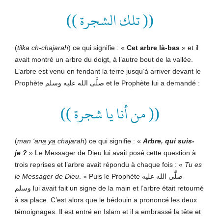
(( تلك الشجرة ))
(
tilka ch-chajarah
) ce qui signifie : «
Cet arbre là-bas
» et il
avait montré un arbre du doigt, à l’autre bout de la vallée.
L’arbre est venu en fendant la terre jusqu’à arriver devant le
Prophète صلَّى الله عليه وسلم et le Prophète lui a demandé :
(( من أنا يا شجرة ))
(
man ‘an
a
y
a
cha
j
arah
) ce qui signifie : «
Arbre, qui suis-
je ?
» Le Messager de Dieu lui avait posé cette question à
trois reprises et l’arbre avait répondu à chaque fois : «
Tu es
le Messager de Dieu
. » Puis le Prophète صلَّى الله عليه
وسلم lui avait fait un signe de la main et l’arbre était retourné
à sa place. C’est alors que le bédouin a prononcé les deux
témoignages. Il est entré en Islam et il a embrassé la tête et