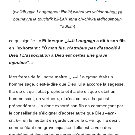
(
wa’idh
qa
la Lou
q
m
a
nou libnih
i
wahouwa ya^idhouh
ou
y
a
bounayya l
a
touchrik bil-L
a
h ‘inna ch-chirka la
dh
oulmoun
^a
dhi
m
)
ce qui signifie : «
Et lorsque
لقمان
Lou
q
m
a
n
a dit à son fils
en l’exhortant :
“Ô mon fils, n’attribue pas d’associé à
Dieu ! L’association à Dieu est certes une grave
injustice”
. »
Mes frères de foi, notre maître لقمان
Lou
q
m
a
n
était un
homme sage, c’est-à-dire que Dieu lui a accordé la sagesse.
Il a été dit qu’il était prophète et il a été dit que c’était un
homme saint, un vertueux, et c’est cet avis-là qui est
prépondérant. Il a donc exhorté son fils en commençant par
le conseiller de s’éloigner d’adorer autre que Dieu –
ach-
chirk–
, en le mettant en garde contre le
chirk
, qu’il a décrit
comme étant une grave injustice. Telle est la voie des
prophètes et des vertueux parce qu’ordonner de croire en