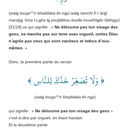
(
wal
a
tou
s
a^^ir khaddaka lin-n
a
çi wal
a
tamchi fi l-‘ar
d
i
mara
ha
‘inna l-L
a
ha l
a
you
h
ibbou koulla moukht
a
lin fakh
ou
r
)
[31/18] ce qui signifie : «
Ne détourne pas ton visage des
gens, ne marche pas sur terre avec orgueil, certes Dieu
n’agrée pas ceux qui sont vaniteux et imbus d’eux-
mêmes
. »
Donc, la première partie du verset
﴿ وَلَا تُصَعِّرۡ خَدَّكَ لِلنَّاسِ ﴾
(
wal
a
tou
s
a^^ir khaddaka lin-n
a
s
)
qui signifie : «
Ne détourne pas ton visage des gens
»
c’est-à-dire par orgueil, en étant hautain.
Et la deuxième partie