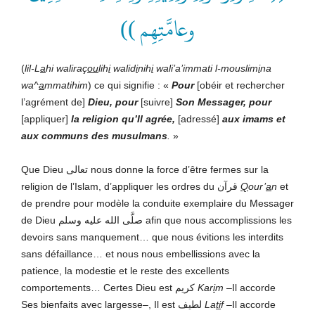
وعامَّتِهِم ))
(
lil-L
a
hi waliraç
ou
lih
i
walid
i
nih
i
wali’a’immati l-mouslim
i
na
wa^
a
mmatihim
) ce qui signifie : «
Pour
[obéir et rechercher
l’agrément de]
Dieu, pour
[suivre]
Son Messager, pour
[appliquer]
la religion qu’Il agrée,
[adressé]
aux imams et
aux communs des musulmans
.
»
Que Dieu تعالى nous donne la force d’être fermes sur la
religion de l’Islam, d’appliquer les ordres du قرآن
Q
our’
a
n
et
de prendre pour modèle la conduite exemplaire du Messager
de Dieu صلَّى الله عليه وسلم afin que nous accomplissions les
devoirs sans manquement… que nous évitions les interdits
sans défaillance… et nous nous embellissions avec la
patience, la modestie et le reste des excellents
comportements… Certes Dieu est كريم
Kar
i
m
–Il accorde
Ses bienfaits avec largesse–, Il est لطيف
La
ti
f
–Il accorde