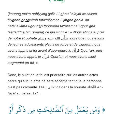
(
kounn
a
ma^a nabiyyin
a
s
alla l-L
a
hou ^alayhi wasallam
fity
a
nan
h
a
za
wirah fata^allamna l-‘
i
m
a
na
q
abla ‘an
nata^allama l-
q
our’
a
n thoumma ta^allamna l-
q
our’
a
na
fa
z
daddn
a
bih
i
‘
i
m
a
n
a
) ce qui signifie : «
Nous étions auprès
de notre Prophète
صلَّى الله عليه وسلم
alors que nous étions
de jeunes adolescents pleins de force et de vigueur, nous
avons appris la foi avant d’apprendre le
قرآن
Q
our’
a
n
, puis
nous avons appris le
قرآن
Q
our’
a
n
et nous avons ainsi
augmenté en foi.
»
Donc, le sujet de la foi est prioritaire sur les autres actes
parce qu’aucun acte ne sera accepté tant que la personne
n’est pas croyante. Dieu تعالى dit dans la sourate النِّسَاء
An-
Niç
a
’
au verset 124 :
﴿ وَمَن يَعۡمَلۡ مِنَ ٱلصَّٰلِحَٰتِ مِن ذَكَرٍ أَوۡ