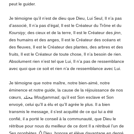
peut le guider.
Je témoigne qu’il n’est de dieu que Dieu, Lui Seul, Il n’a pas
d’associé, Il n’a pas d’égal, Il est le Créateur du Trône et du
Koursiyy
, des cieux et de la terre, Il est le Créateur des
j
inn
,
des humains et des anges, Il est le Créateur des océans et
des fleuves, Il est le Créateur des plantes, des arbres et des
fruits, Il est le Créateur de toute chose, Il n’a besoin de rien.
Absolument rien n’est tel que Lui, Il n’a pas de ressemblance
avec quoi que ce soit et rien n’a de ressemblance avec Lui.
Je témoigne que notre maître, notre bien-aimé, notre
éminence et notre guide, la cause de la réjouissance de nos
cœurs, محمّد
Mou
h
ammad
, qu’il est Son esclave et Son
envoyé, celui qu’Il a élu et qu’Il agrée le plus. Il a bien
transmis le message, il s’est acquitté de ce qui lui a été
confié, il a porté le conseil à la communauté, que Dieu le
rétribue pour nous du meilleur de ce dont Il a rétribué l’un de
Ses prophètes. Ô Dieu, honore et élève davantage en degré