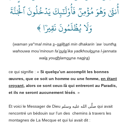
أُنثَىٰ وَهُوَ مُؤۡمِنٞ فَأُوْلَٰٓئِكَ يَدۡخُلُونَ ٱلۡجَنَّةَ
وَلَا يُظۡلَمُونَ نَقِيرٗا ﴾
(
waman ya^mal mina
s
–
sa
li
ha
ti min dhakarin ‘aw ‘ounth
a
wahouwa mou’minoun fa’
ou
l
a
’ika yadkhoul
ou
na l-
j
annata
wal
a
you
dh
lam
ou
na na
qi
r
a
)
ce qui signifie : «
Si quelqu’un accomplit les bonnes
œuvres, que ce soit un homme ou une femme,
en étant
croyant
, alors ce sont ceux-là qui entreront au Paradis,
et ils ne seront aucunement lésés
. »
Et voici le Messager de Dieu صلَّى الله عليه وسلم qui avait
rencontré un bédouin sur l’un des chemins à travers les
montagnes de La Mecque et qui lui avait dit :