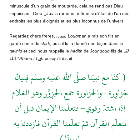
minuscule d’un grain de moutarde, cela ne rend pas Dieu
impuissant. Dieu تعالى la ramène, même si c’était de l’un des
endroits les plus éloignés et les plus inconnus de l’univers.
Regardez chers frères, لقمان
Lou
q
m
a
n
a mis son fils en
garde contre le
chirk
, puis il lui a donné une leçon dans le
taw
hi
d
et ceci nous rappelle le
h
ad
i
th
de
J
oundoub
fils de عَبْد
الله
^Abdou l-L
a
h
puisqu’il disait :
( كنّا مع نبيّنا صلَّى الله عليه وسلم فِتْيانًا
حَزاوِرة –والحزاورة جمع الحِزِوَّر وهو الغلام
إذا اشتدّ وقوي– فتعلّمنا الإيمان قبل أن
نتعلّم القرآن ثمّ تعلّمنا القرآن فازددنا به
إيمانًا )