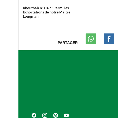
Khoutbah n°1367 : Parmi les
Exhortations de notre Maître
Louqman
PARTAGER
A
s
s
o
c
i
a
F
I
P
Y