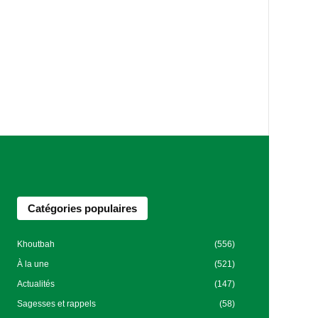
Catégories populaires
Khoutbah
(556)
À la une
(521)
Actualités
(147)
Sagesses et rappels
(58)