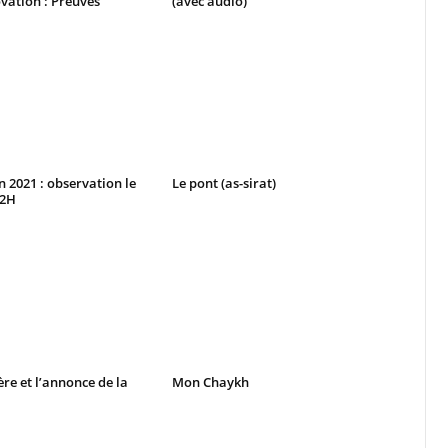
vation : Preuves
(avec audio)
2021 : observation le
Le pont (as-sirat)
42H
ère et l’annonce de la
Mon Chaykh