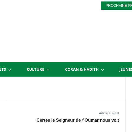
PROCHAINE P
NTS
CULTURE
CORAN & HADITH
JEUNE
Article suivant
Certes le Seigneur de ^Oumar nous voit