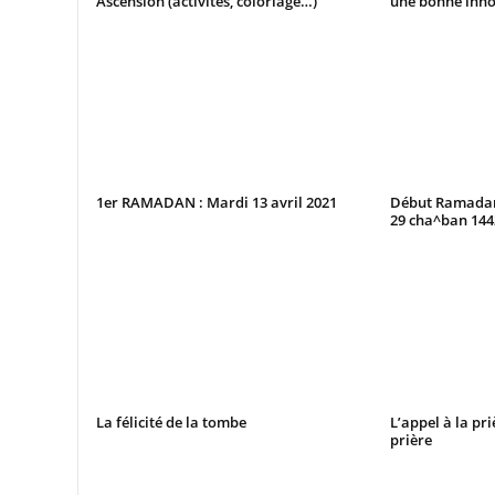
Ascension (activités, coloriage…)
une bonne inno
1er RAMADAN : Mardi 13 avril 2021
Début Ramadan 
29 cha^ban 14
La félicité de la tombe
L’appel à la pri
prière