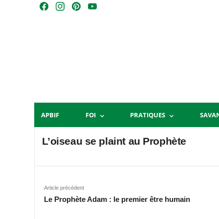
Skip
F
I
P
Y
to
a
n
i
o
content
c
s
n
u
e
t
t
T
b
a
e
u
o
g
r
b
o
r
e
e
k
a
s
m
t
APBIF
FOI
PRATIQUES
SAVA
L’oiseau se plaint au Prophète
Article précédent
Le Prophète Adam : le premier être humain