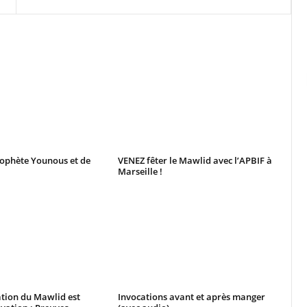
rophète Younous et de
VENEZ fêter le Mawlid avec l’APBIF à
Marseille !
ion du Mawlid est
Invocations avant et après manger