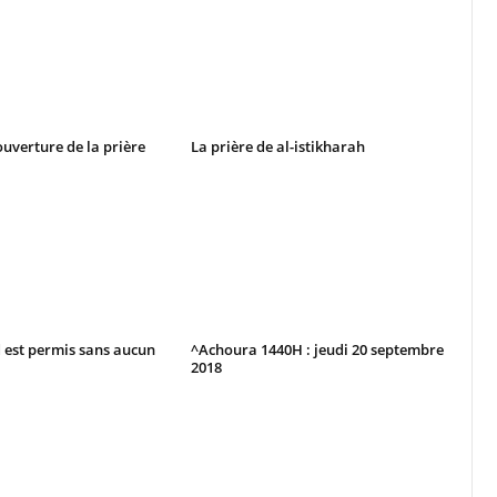
ouverture de la prière
La prière de al-istikharah
d est permis sans aucun
^Achoura 1440H : jeudi 20 septembre
2018